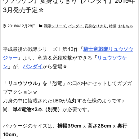
ウソウケン』変身なりきり【バンダイ】2019年
3月発売予定☆
2018年12月28日
戦隊シリーズ
,
バンダイ
,
変身なりきり
,
特撮
,
おもちゃ
平成最後の戦隊シリーズ！第43作
「
騎士竜戦隊リュウソウ
ジャー
」
より、
竜装＆必殺攻撃ができる
「
リュウソウケ
ン
」
が、
バンダイ
から登場☆
「リュウソウル」
を「恐竜」の口の中にセットしてガブガ
ブアクションｗ
刀身の中に搭載された
LED
が
点灯
する仕様のようです♪
尚、
単4電池×2本（別売）
が必要です。
パッケージのサイズは、
横幅39cm
x
高さ28cm
x
奥行
10cm
。