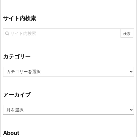
サイト内検索
カテゴリー
カ
テ
ゴ
リ
アーカイブ
ー
ア
ー
カ
イ
About
ブ