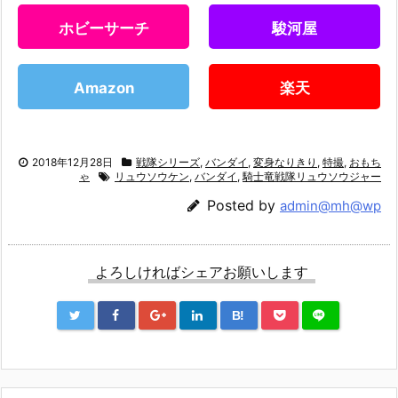
ホビーサーチ
駿河屋
Amazon
楽天
2018年12月28日
戦隊シリーズ
,
バンダイ
,
変身なりきり
,
特撮
,
おもち
ゃ
リュウソウケン
,
バンダイ
,
騎士竜戦隊リュウソウジャー
Posted by
admin@mh@wp
よろしければシェアお願いします
B!