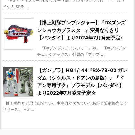
『HGドラゴンボール03 フリーザ編』のラインナップは、 １、超サ
イヤ人 SS孫 ...
【爆上戦隊ブンブンジャー】『DXズンズ
ンショウカブラスター』変身なりきり
【バンダイ】より2024年7月発売予定♪
『DXブンブンチェンジャー』や、 『DXブンブン
チェンジアックス』付属の「ブンブ ...
【ガンプラ】HG 1/144『RX-78-02 ガン
ダム（ククルス・ドアンの島版）』『ド
アン専用ザク』プラモデル【バンダイ】
より2022年7月発売予定☆
目玉商品だと思うのですが、生産力が落ちている為か？限定販売にて
リリース。 HG ...