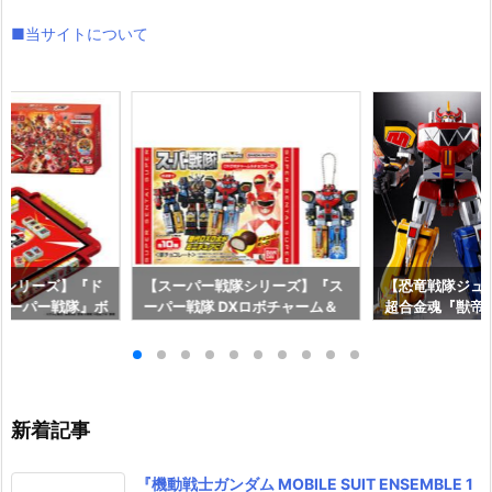
■当サイトについて
隊シリーズ】『ド
【スーパー戦隊シリーズ】『ス
【恐竜戦隊ジュ
 スーパー戦隊』ボ
ーパー戦隊 DXロボチャーム＆
超合金魂『獣帝大獣
約【バンダイ】よ
チョコボーロ』食玩グッズ予約
大獣神 ＆ GX-
発売予定♪
【バンダイ】より2026年6月15
ザー』変形合体
日発売♪
【バンダイ】20
予定♪
新着記事
『機動戦士ガンダム MOBILE SUIT ENSEMBLE 1