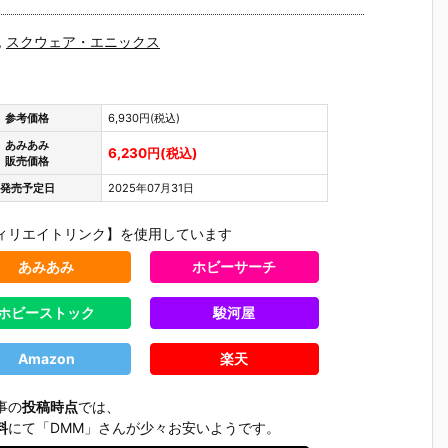
,
スクウェア・エニックス
参考価格
6,930円(税込)
あみあみ
6,230円(税込)
販売価格
発売予定日
2025年07月31日
ィリエイトリンク】を使用しています
あみあみ
ホビーサーチ
ホビーストック
駿河屋
Amazon
楽天
事の
投稿時点
では、
料
にて「DMM」さんが少々お安いようです。