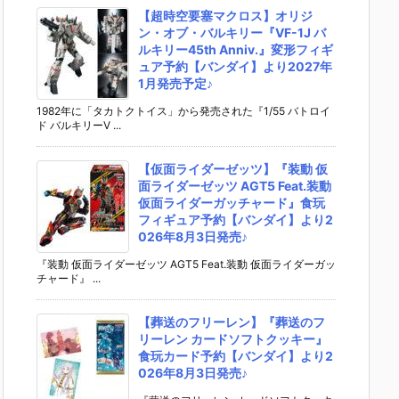
【超時空要塞マクロス】オリジ
ン・オブ・バルキリー『VF-1J バ
ルキリー45th Anniv.』変形フィギ
ュア予約【バンダイ】より2027年
1月発売予定♪
1982年に「タカトクトイス」から発売された『1/55 バトロイ
ド バルキリーV ...
【仮面ライダーゼッツ】『装動 仮
面ライダーゼッツ AGT5 Feat.装動
仮面ライダーガッチャード』食玩
フィギュア予約【バンダイ】より2
026年8月3日発売♪
『装動 仮面ライダーゼッツ AGT5 Feat.装動 仮面ライダーガッ
チャード』 ...
【葬送のフリーレン】『葬送のフ
リーレン カードソフトクッキー』
食玩カード予約【バンダイ】より2
026年8月3日発売♪