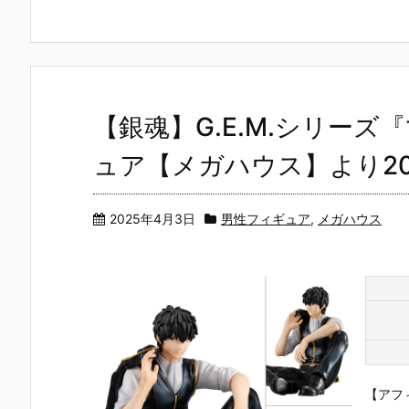
アーツZERO
［STARTun
Métallique
ルダー クリ
［STARTun
e］『モンキ
『ペガサス星
イターズモ
e］『うずま
ー・D・ルフ
矢（初期青銅
ル『ヒュー
きナルト 火影
ィ新世界への
聖衣）』フィ
ディアナ』1/
への意志』フ
船出』フィギ
ギュア予約
7 完成品フィ
ィギュア予約
ュア予約【バ
【バンダイ】
ギュア予約
【バンダイ】
ンダイ】より
より2026年1
【カプコン
【銀魂】G.E.M.シリー
より2027年1
2026年12月
2月発売予定♪
より2027年
月発売予定♪
発売予定♪
月発売予定♪
ュア【メガハウス】より20
2025年4月3日
男性フィギュア
,
メガハウス
【アフ