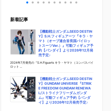
イ
ルマッコイEX
RO［START
アーツZERO
［STAR
ンボ
『孫悟空＆バ
une］『孫悟
［STARTun
e］『モ
悟空
イク』フィギ
空 決戦場への
e］『うずま
ー・D・
刻仕
ュア予約【メ
到着』フィギ
きナルト 火影
ィ新世
新着記事
ィギ
ガハウス】よ
ュア予約【バ
への意志』フ
船出』
【メ
り2026年5月
ンダイ】より
ィギュア予約
ュア予
】よ
発売予定♪
2027年2月発
【バンダイ】
ンダイ
【機動戦士ガンダムSEED DESTIN
6月
売予定♪
より2027年1
2026年
Y】S.H.フィギュアーツ『キラ・ヤ
月発売予定♪
発売予定
マト（オーブ連合首長国パイロッ
トスーツVer.）』可動フィギュア予
約【バンダイ】より2026年12月発
売予定♪
2024年7月発売の『S.H.Figuarts キラ・ヤマト（コンパスパイ
ロット ...
【機動戦士ガンダムSEED DESTIN
Y】GUNDAM UNIVERSE『STRIK
E FREEDOM GUNDAM RENEWA
L/ストライクフリーダムガンダ
ム』可動フィギュア予約【バンダ
イ】より2026年12月発売予定♪