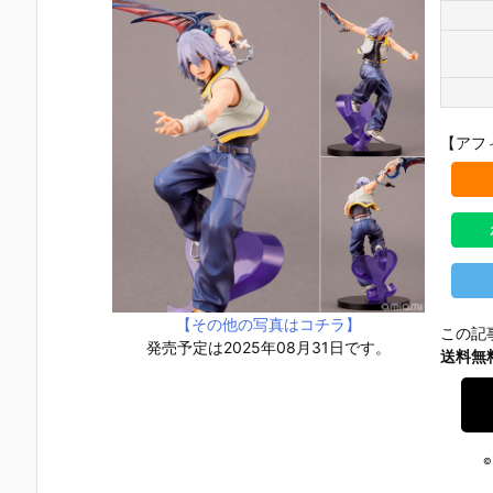
【アフ
【その他の写真はコチラ】
この記
発売予定は2025年08月31日です。
送料無
【NARUTO -
【ワンピー
【聖闘士星
【プラグマ
ナルト- 疾風
ス】フィギュ
矢】Figuarts
タ】カプコ
© 
伝】フィギュ
アーツZERO
Zero Touche
フィギュア