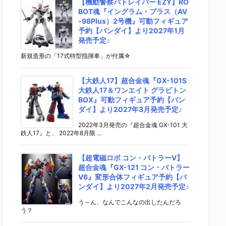
【機動警察パトレイバー EZY】RO
BOT魂『イングラム・プラス（AV
-98Plus）2号機』可動フィギュア
予約【バンダイ】より2027年1月
発売予定♪
新規造形の「17式特型指揮車」が付属☆
【大鉄人17】超合金魂『GX-101S
大鉄人17＆ワンエイト グラビトン
BOX』可動フィギュア予約【バン
ダイ】より2027年3月発売予定♪
2022年3月発売の『超合金魂 GX-101 大
鉄人17』と、 2022年8月限 ...
【超電磁ロボ コン・バトラーV】
超合金魂『GX-121 コン・バトラー
V6』変形合体フィギュア予約【バ
ンダイ】より2027年2月発売予定♪
う～ん、なんでこんなの出したんだろ
う？