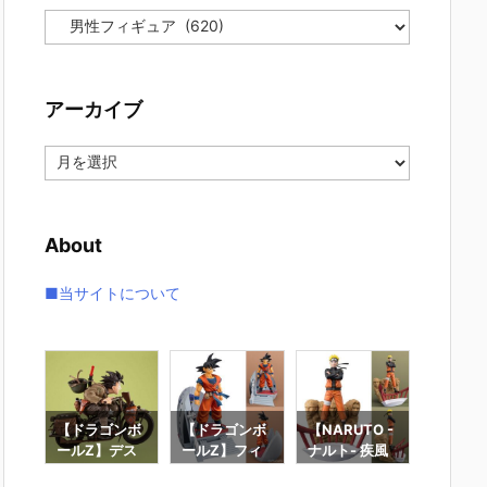
カ
テ
ゴ
リ
アーカイブ
ー
ア
ー
カ
イ
About
ブ
■当サイトについて
ンボ
【ドラゴンボ
【ドラゴンボ
【NARUTO -
【ワン
ス
ールZ】デス
ールZ】フィ
ナルト- 疾風
ス】フ
リア
クトップリア
ギュアーツZE
伝】フィギュ
アーツZ