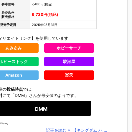
参考価格
7,480円(税込)
あみあみ
6,730円(税込)
販売価格
発売予定日
2025年08月31日
ィリエイトリンク】を使用しています
あみあみ
ホビーサーチ
ホビーストック
駿河屋
Amazon
楽天
事の
投稿時点
では、
料
にて「DMM」さんが最安値のようです。
DMM
【ドラゴンボ
【サイボーグ
【聖闘士星
【ドラゴ
ン
ールZ】デス
009】フィギ
矢】Figuarts
ールZ】デ
Disney
ビ
クトップリア
ュアーツZER
Zero Touche
クトップ
記事を読む
【キングダム ハ ...