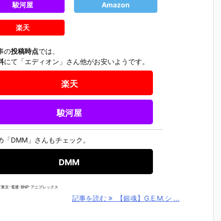
駿河屋
Amazon
楽天
事の
投稿時点
では、
料
にて「エディオン」さん他がお安いようです。
楽天
駿河屋
め「DMM」さんもチェック。
DMM
東京･電通･BNP･アニプレックス
記事を読む
【銀魂】G.E.M.シ ...