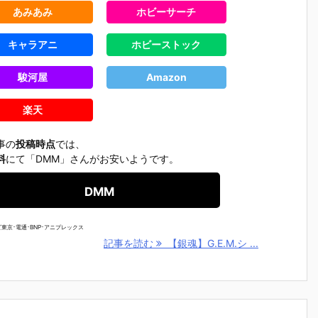
あみあみ
ホビーサーチ
キャラアニ
ホビーストック
駿河屋
Amazon
楽天
事の
投稿時点
では、
料
にて「DMM」さんがお安いようです。
DMM
東京･電通･BNP･アニプレックス
記事を読む
【銀魂】G.E.M.シ ...