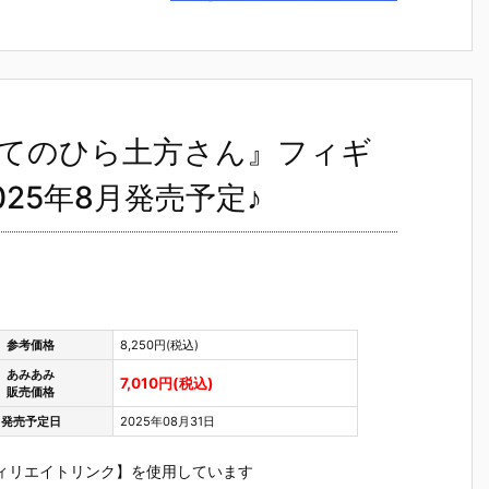
エ
ルマッコイ
O『サイボー
Métallique
ルマッコ
デ
『ドラゴンボ
グ009 地下帝
『ジェミニサ
『ドラゴ
＆
ールZ 05 孫
国”ヨミ”編 よ
ガ』フィギュ
ールZ 孫
悟空＆チチ 限
り〈最終決
ア予約【バン
01 限定復
定復刻仕様
戦〉』フィギ
ダイ】より20
様版』フ
版』フィギュ
ュア予約【バ
25年12月27
ュア予約
】
ア予約【メガ
ンダイ】より
日発売♪
ガハウス
ズ『てのひら土方さん』フィギ
1
ハウス】より
2026年7月発
り2026年
2026年10月
売予定♪
発売予定♪
25年8月発売予定♪
発売予定♪
参考価格
8,250円(税込)
あみあみ
7,010円(税込)
販売価格
発売予定日
2025年08月31日
ィリエイトリンク】を使用しています