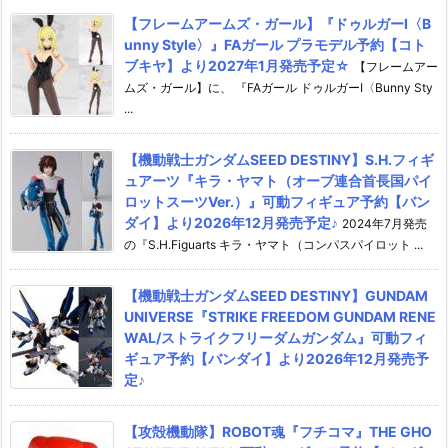
【フレームアームズ・ガール】『ドゥルガーI〈B
unny Style〉』FAガール プラモデル予約【コト
ブキヤ】より2027年1月発売予定☆
【フレームアー
ムズ・ガール】に、 『FAガール ドゥルガーI〈Bunny Sty
...
【機動戦士ガンダムSEED DESTINY】S.H.フィギ
ュアーツ『キラ・ヤマト（オーブ連合首長国パイ
ロットスーツVer.）』可動フィギュア予約【バン
ダイ】より2026年12月発売予定♪
2024年7月発売
の『S.H.Figuarts キラ・ヤマト（コンパスパイロット ...
【機動戦士ガンダムSEED DESTINY】GUNDAM
UNIVERSE『STRIKE FREEDOM GUNDAM RENE
WAL/ストライクフリーダムガンダム』可動フィ
ギュア予約【バンダイ】より2026年12月発売予
定♪
【攻殻機動隊】ROBOT魂『フチコマ』THE GHO