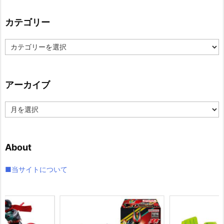
カテゴリー
カ
テ
ゴ
リ
アーカイブ
ー
ア
ー
カ
イ
About
ブ
■当サイトについて