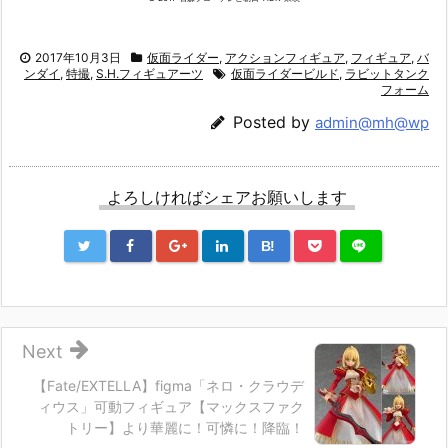
2017年10月3日
仮面ライダー
,
アクションフィギュア
,
フィギュア
,
バ
ンダイ
,
特撮
,
S.H.フィギュアーツ
仮面ライダービルド
,
ラビットタンク
フォーム
Posted by
admin@mh@wp
よろしければシェアお願いします
B!
Next
【Fate/EXTELLA】figma「ネロ・クラウデ
ィウス」可動フィギュア【マックスファク
トリー】より華麗に！可憐に！降臨！