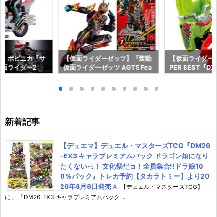
ー】ポピニカ『サ
【仮面ライダーゼッツ】『装動
【仮面ライダー
面ライダー2
仮面ライダーゼッツ AGT5 Fea
PER BEST『
具予約【バンダ
t.装動 仮面ライダーガッチャー
ャット＆キメワ
年12月発売予定♪
ド』食玩フィギュア予約【バン
ダー』変身なり
ダイ】より2026年8月3日発売
ダイ】より2026
♪
売♪
新着記事
【デュエマ】デュエル・マスターズTCG『DM26
-EX3 キャラプレミアムパック ドラゴン娘になり
たくないっ！ 文化祭だョ！全員集合!!ドラ娘10
0％パック』トレカ予約【タカラトミー】より20
26年8月8日発売☆
【デュエル・マスターズTCG】
に、 『DM26-EX3 キャラプレミアムパック ...