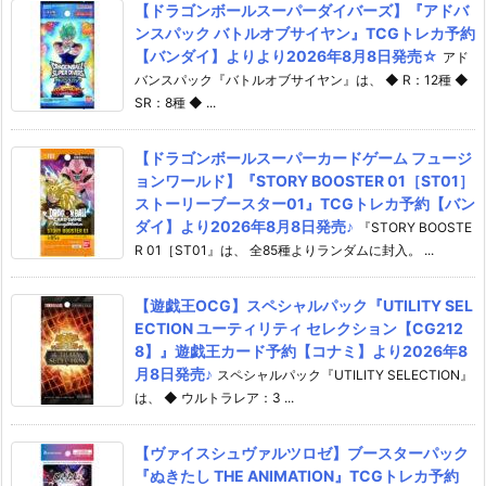
【ドラゴンボールスーパーダイバーズ】『アドバ
ンスパック バトルオブサイヤン』TCGトレカ予約
【バンダイ】よりより2026年8月8日発売☆
アド
バンスパック『バトルオブサイヤン』は、 ◆ R：12種 ◆
SR：8種 ◆ ...
【ドラゴンボールスーパーカードゲーム フュージ
ョンワールド】『STORY BOOSTER 01［ST01］
ストーリーブースター01』TCGトレカ予約【バン
ダイ】より2026年8月8日発売♪
『STORY BOOSTE
R 01［ST01』は、 全85種よりランダムに封入。 ...
【遊戯王OCG】スペシャルパック『UTILITY SEL
ECTION ユーティリティ セレクション【CG212
8】』遊戯王カード予約【コナミ】より2026年8
月8日発売♪
スペシャルパック『UTILITY SELECTION』
は、 ◆ ウルトラレア：3 ...
【ヴァイスシュヴァルツロゼ】ブースターパック
『ぬきたし THE ANIMATION』TCGトレカ予約