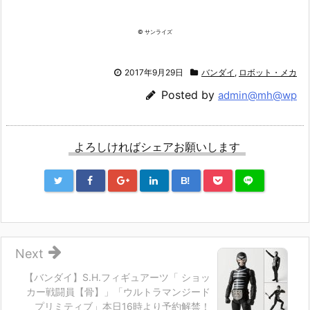
© サンライズ
2017年9月29日
バンダイ
,
ロボット・メカ
Posted by
admin@mh@wp
よろしければシェアお願いします
B!
Next
【バンダイ】S.H.フィギュアーツ「 ショッ
カー戦闘員【骨】」「ウルトラマンジード
プリミティブ」本日16時より予約解禁！