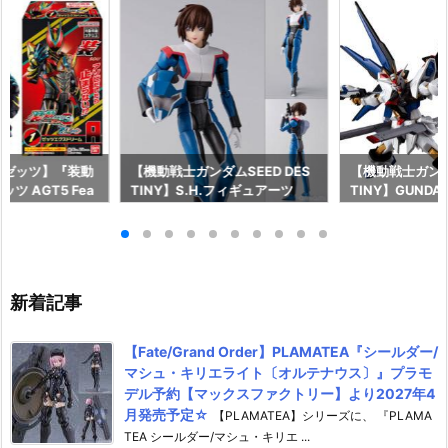
ーゼッツ】『装動
【機動戦士ガンダムSEED DES
【機動戦士ガンダム
ツ AGT5 Fea
TINY】S.H.フィギュアーツ
TINY】GUNDAM
ライダーガッチャー
『キラ・ヤマト（オーブ連合首
『STRIKE FRE
ギュア予約【バン
長国パイロットスーツVer.）』
M RENEWAL
26年8月3日発売
可動フィギュア予約【バンダ
ーダムガンダム
イ】より2026年12月発売予定♪
ア予約【バンダイ
年12月発売予定
新着記事
【Fate/Grand Order】PLAMATEA『シールダー/
マシュ・キリエライト〔オルテナウス〕』プラモ
デル予約【マックスファクトリー】より2027年4
月発売予定☆
【PLAMATEA】シリーズに、 『PLAMA
TEA シールダー/マシュ・キリエ ...