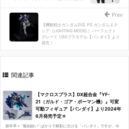
Prev
【機動戦士ガンダム00】PG ガンダムエク
シア（LIGHTING MODEL）パーフェクト
グレード 1/60プラモデル【バンダイ】より
発売！
関連記事
【マクロスプラス】DX超合金『YF-
21（ガルド・ゴア・ボーマン機）』可変
可動フィギュア【バンダイ】より2024年
6月発売予定☆
新年早々 “復刻紛い” ばかりで精彩に欠ける「バンダイ」ですが、今