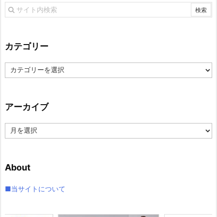
カテゴリー
カ
テ
ゴ
リ
アーカイブ
ー
ア
ー
カ
イ
About
ブ
■当サイトについて