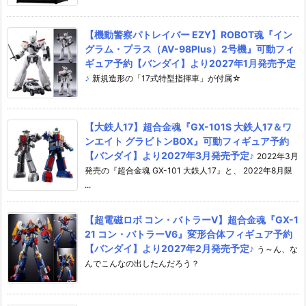
【機動警察パトレイバー EZY】ROBOT魂『イン
グラム・プラス（AV-98Plus）2号機』可動フィ
ギュア予約【バンダイ】より2027年1月発売予定
♪
新規造形の「17式特型指揮車」が付属☆
【大鉄人17】超合金魂『GX-101S 大鉄人17＆ワ
ンエイト グラビトンBOX』可動フィギュア予約
【バンダイ】より2027年3月発売予定♪
2022年3月
発売の『超合金魂 GX-101 大鉄人17』と、 2022年8月限
...
【超電磁ロボ コン・バトラーV】超合金魂『GX-1
21 コン・バトラーV6』変形合体フィギュア予約
【バンダイ】より2027年2月発売予定♪
う～ん、な
んでこんなの出したんだろう？