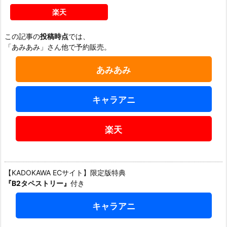
楽天
この記事の
投稿時点
では、
「あみあみ」さん他で予約販売。
あみあみ
キャラアニ
楽天
【KADOKAWA ECサイト】限定版特典
『B2タペストリー』
付き
キャラアニ