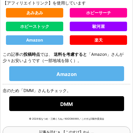
【アフィリエイトリンク】を使用しています
あみあみ
ホビーサーチ
ホビーストック
駿河屋
Amazon
楽天
この記事の
投稿時点
では、
送料を考慮すると
「Amazon」さんが
少々お安いようです（一部地域を除く）。
Amazon
念のため「DMM」さんもチェック。
DMM
© 2024 暁なつめ・三嶋くろね／KADOKAWA／このすば3製作委員会
記事を読む
【このすば】ねん ...