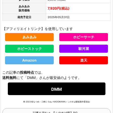
あみあみ
7,920円(税込)
販売価格
発売予定日
2025年05月31日
【アフィリエイトリンク】を使用しています
あみあみ
ホビーサーチ
ホビーストック
駿河屋
Amazon
楽天
この記事の
投稿時点
では、
送料無料
にて「DMM」さんが最安値のようです。
DMM
© 2023 暁なつめ・三嶋くろね／KADOKAWA／このすば爆焔製作委員会
記事を読む
【このすば爆】PO ...