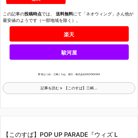
この記事の
投稿時点
では、
送料無料
にて「ネオウィング」さん他が
最安値のようです（一部地域を除く）。
楽天
駿河屋
© 暁なつめ・三嶋くろね 発行：株式会社KADOKAWA
記事を読む
【このすば】三嶋 ...
【このすば】POP UP PARADE『ウィズ L