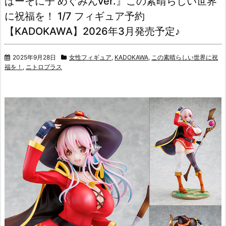
ぱーそに子 めぐみんver.』この素晴らしい世界
に祝福を！ 1/7 フィギュア予約
【KADOKAWA】2026年3月発売予定♪
2025年9月28日
女性フィギュア
,
KADOKAWA
,
この素晴らしい世界に祝
福を！
,
ニトロプラス