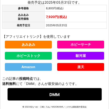
発売予定は2025年05月31日です。
参考価格
8,800円(税込)
あみあみ
7,920円(税込)
販売価格
発売予定日
2025年05月31日
【アフィリエイトリンク】を使用しています
あみあみ
ホビーサーチ
ホビーストック
駿河屋
Amazon
楽天
この記事の
投稿時点
では、
送料無料
にて「DMM」さんが最安値のようです。
DMM
© 2023 暁なつめ・三嶋くろね／KADOKAWA／このすば爆焔製作委員会