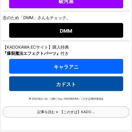
駿河屋
念のため「DMM」さんもチェック。
DMM
【KADOKAWA ECサイト】購入特典
『爆裂魔法エフェクトパーツ』
付き
キャラアニ
カドスト
© 2024 暁なつめ・三嶋くろね／KADOKAWA／このすば3製作委員会
記事を読む
【このすば】KADO ...