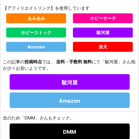
【アフィリエイトリンク】を使用しています
あみあみ
ホビーサーチ
ホビーストック
駿河屋
Amazon
楽天
この記事の
投稿時点
では、
送料・手数料 無料
にて「駿河屋」さん他
が少々お安いようです。
駿河屋
Amazon
念のため「DMM」さんもチェック。
DMM