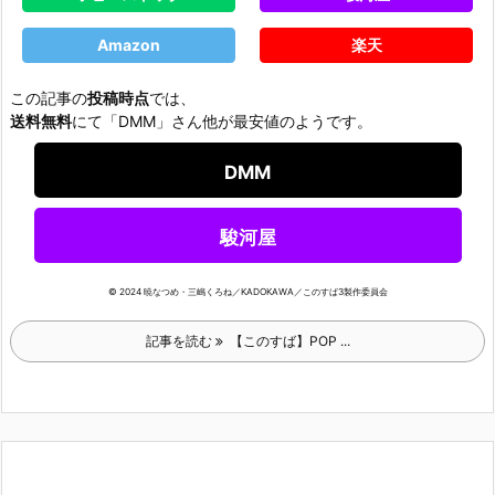
Amazon
楽天
この記事の
投稿時点
では、
送料無料
にて「DMM」さん他が最安値のようです。
DMM
駿河屋
© 2024 暁なつめ・三嶋くろね／KADOKAWA／このすば3製作委員会
記事を読む
【このすば】POP ...