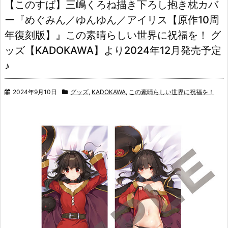
【このすば】三嶋くろね描き下ろし抱き枕カバ
ー『めぐみん／ゆんゆん／アイリス【原作10周
年復刻版】』この素晴らしい世界に祝福を！ グ
ッズ【KADOKAWA】より2024年12月発売予定
♪
2024年9月10日
グッズ
,
KADOKAWA
,
この素晴らしい世界に祝福を！