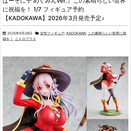
ぱーそに子 めぐみんver.』この素晴らしい世界
に祝福を！ 1/7 フィギュア予約
【KADOKAWA】2026年3月発売予定♪
2025年9月28日
女性フィギュア
,
KADOKAWA
,
この素晴らしい世界に祝
福を！
,
ニトロプラス