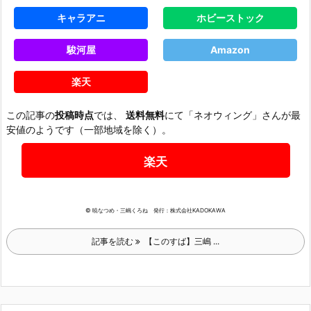
キャラアニ
ホビーストック
駿河屋
Amazon
楽天
この記事の
投稿時点
では、
送料無料
にて「ネオウィング」さんが最
安値のようです（一部地域を除く）。
楽天
© 暁なつめ・三嶋くろね 発行：株式会社KADOKAWA
記事を読む
【このすば】三嶋 ...