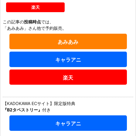
楽天
この記事の
投稿時点
では、
「あみあみ」さん他で予約販売。
あみあみ
キャラアニ
楽天
【KADOKAWA ECサイト】限定版特典
『B2タペストリー』
付き
キャラアニ