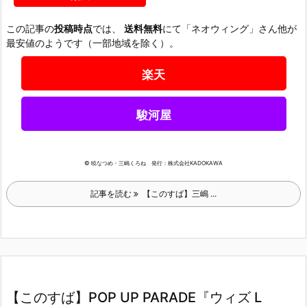
この記事の
投稿時点
では、
送料無料
にて「ネオウィング」さん他が
最安値のようです（一部地域を除く）。
楽天
駿河屋
© 暁なつめ・三嶋くろね 発行：株式会社KADOKAWA
記事を読む
【このすば】三嶋 ...
【このすば】POP UP PARADE『ウィズ L