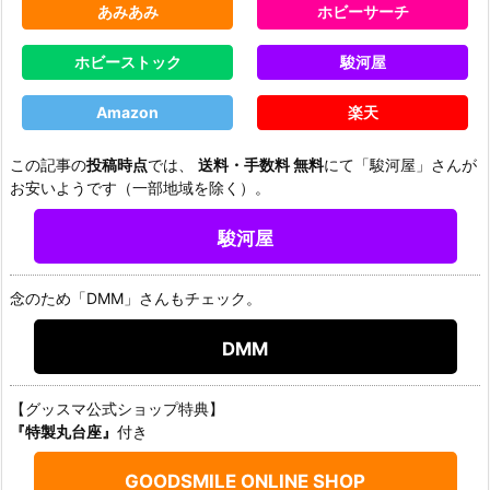
あみあみ
ホビーサーチ
ホビーストック
駿河屋
Amazon
楽天
この記事の
投稿時点
では、
送料・手数料 無料
にて「駿河屋」さんが
お安いようです（一部地域を除く）。
駿河屋
念のため「DMM」さんもチェック。
DMM
【グッスマ公式ショップ特典】
『特製丸台座』
付き
GOODSMILE ONLINE SHOP