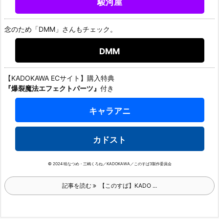
駿河屋
念のため「DMM」さんもチェック。
DMM
【KADOKAWA ECサイト】購入特典
『爆裂魔法エフェクトパーツ』
付き
キャラアニ
カドスト
© 2024 暁なつめ・三嶋くろね／KADOKAWA／このすば3製作委員会
記事を読む
【このすば】KADO ...