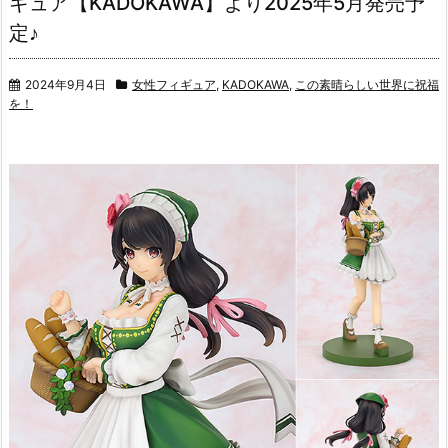
ギュア【KADOKAWA】より2025年5月発売予
定♪
2024年9月4日
女性フィギュア
,
KADOKAWA
,
この素晴らしい世界に祝福
を！