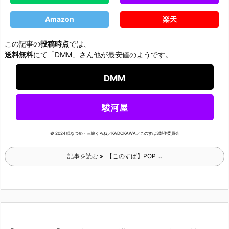
Amazon
楽天
この記事の
投稿時点
では、
送料無料
にて「DMM」さん他が最安値のようです。
DMM
駿河屋
© 2024 暁なつめ・三嶋くろね／KADOKAWA／このすば3製作委員会
記事を読む
【このすば】POP ...