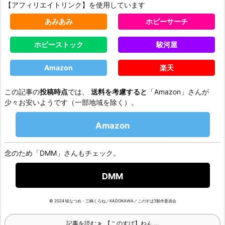
【アフィリエイトリンク】を使用しています
あみあみ
ホビーサーチ
ホビーストック
駿河屋
Amazon
楽天
この記事の
投稿時点
では、
送料を考慮すると
「Amazon」さんが
少々お安いようです（一部地域を除く）。
Amazon
念のため「DMM」さんもチェック。
DMM
© 2024 暁なつめ・三嶋くろね／KADOKAWA／このすば3製作委員会
記事を読む
【このすば】ねん ...