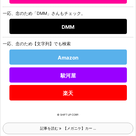
一応、念のため「DMM」さんもチェック。
DMM
一応、念のため【文字列】でも検索
Amazon
駿河屋
楽天
© SHIFT UP CORP.
記事を読む
【メガニケ】カー ...