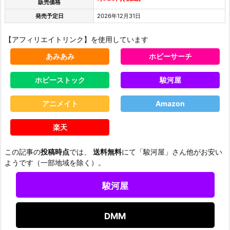
販売価格
発売予定日
2026年12月31日
【アフィリエイトリンク】を使用しています
あみあみ
ホビーサーチ
ホビーストック
駿河屋
アニメイト
Amazon
楽天
この記事の
投稿時点
では、
送料無料
にて「駿河屋」さん他がお安い
ようです（一部地域を除く）。
駿河屋
DMM