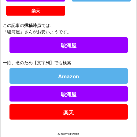
楽天
この記事の
投稿時点
では、
「駿河屋」さんがお安いようです。
駿河屋
一応、念のため【文字列】でも検索
Amazon
駿河屋
楽天
© SHIFT UP CORP.