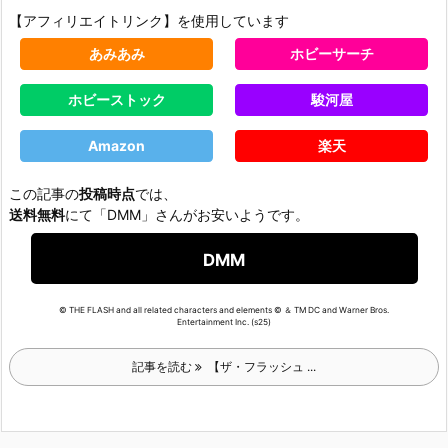
【アフィリエイトリンク】を使用しています
あみあみ
ホビーサーチ
ホビーストック
駿河屋
Amazon
楽天
この記事の
投稿時点
では、
送料無料
にて「DMM」さんがお安いようです。
DMM
© THE FLASH and all related characters and elements © ＆ TM DC and Warner Bros.
Entertainment Inc. (s25)
記事を読む
【ザ・フラッシュ ...