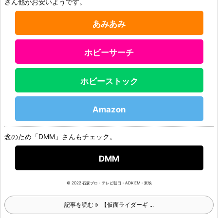
さん他がお安いようです。
あみあみ
ホビーサーチ
ホビーストック
Amazon
念のため「DMM」さんもチェック。
DMM
© 2022 石森プロ・テレビ朝日・ADK EM・東映
記事を読む
【仮面ライダーギ ...