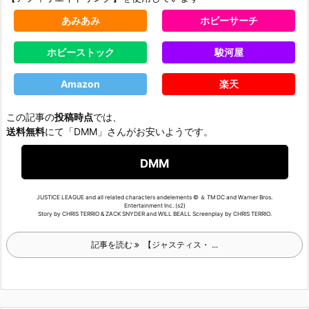
あみあみ
ホビーサーチ
ホビーストック
駿河屋
Amazon
楽天
この記事の
投稿時点
では、
送料無料
にて「DMM」さんがお安いようです。
DMM
JUSTICE LEAGUE and all related characters andelements © ＆ TM DC and Warner Bros.
Entertainment Inc. (s2)
Story by CHRIS TERRIO & ZACK SNYDER and WILL BEALL Screenplay by CHRIS TERRIO.
記事を読む
【ジャスティス・ ...