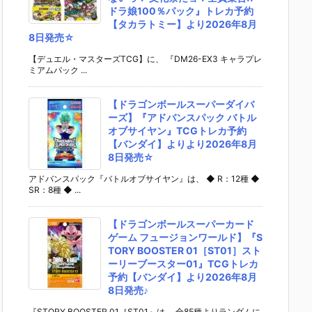
ドラ娘100％パック』トレカ予約
【タカラトミー】より2026年8月
8日発売☆
【デュエル・マスターズTCG】に、 『DM26-EX3 キャラプレ
ミアムパック ...
【ドラゴンボールスーパーダイバ
ーズ】『アドバンスパック バトル
オブサイヤン』TCGトレカ予約
【バンダイ】よりより2026年8月
8日発売☆
アドバンスパック『バトルオブサイヤン』は、 ◆ R：12種 ◆
SR：8種 ◆ ...
【ドラゴンボールスーパーカード
ゲーム フュージョンワールド】『S
TORY BOOSTER 01［ST01］スト
ーリーブースター01』TCGトレカ
予約【バンダイ】より2026年8月
8日発売♪
『STORY BOOSTER 01［ST01』は、 全85種よりランダムに