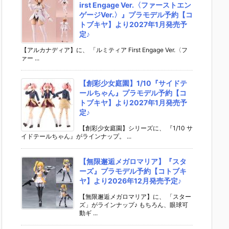
irst Engage Ver.〈ファーストエン
ゲージVer.〉』プラモデル予約【コ
トブキヤ】より2027年1月発売予
定♪
【アルカナディア】に、 「ルミティア First Engage Ver.〈フ
ァー ...
【創彩少女庭園】1/10『サイドテ
ールちゃん』プラモデル予約【コ
トブキヤ】より2027年1月発売予
定♪
【創彩少女庭園】シリーズに、 『1/10 サ
イドテールちゃん』がラインナップ。 ...
【無限邂逅メガロマリア】『スタ
ーズ』プラモデル予約【コトブキ
ヤ】より2026年12月発売予定♪
【無限邂逅メガロマリア】に、 「スター
ズ」がラインナップ♪ もちろん、眼球可
動ギ ...