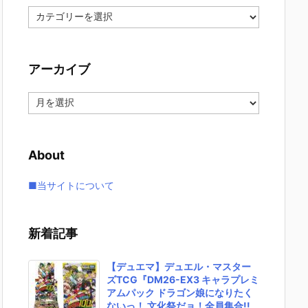
カ
テ
ゴ
リ
アーカイブ
ー
ア
ー
カ
イ
About
ブ
■当サイトについて
新着記事
【デュエマ】デュエル・マスター
ズTCG『DM26-EX3 キャラプレミ
アムパック ドラゴン娘になりたく
ないっ！ 文化祭だョ！全員集合!!