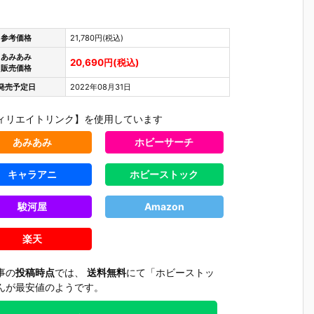
参考価格
21,780円(税込)
あみあみ
20,690円(税込)
販売価格
発売予定日
2022年08月31日
ィリエイトリンク】を使用しています
あみあみ
ホビーサーチ
キャラアニ
ホビーストック
駿河屋
Amazon
楽天
事の
投稿時点
では、
送料無料
にて「ホビーストッ
んが最安値のようです。