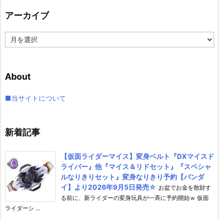
リ
アーカイブ
ー
ア
ー
カ
イ
About
ブ
■当サイトについて
新着記事
【仮面ライダーマイス】変身ベルト『DXマイスド
ライバー』他『マイス＆リドセット』『スペシャ
ルなりきりセット』変身なりきり予約【バンダ
イ】より2026年9月5日発売☆
お盆でお金を散財す
る前に、新ライダーの変身玩具が一斉に予約開始ｗ 仮面
ライダーシ ...