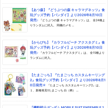
【あつ森】『どうぶつの森 キャラマグネッツ』食
玩グッズ予約【バンダイ】より2026年8月10日
発売♪
『どうぶつの森 キャラマグネッツ』は、 全24種よ
りランダムに封入。 同梱のメモ ...
【からぴち】『カラフルピーチ アクスタグミ』食
玩グッズ予約【バンダイ】より2026年8月10日
発売♪
『カラフルピーチ アクスタグミ』は、 全15種より
ランダムに封入。
【たまごっち】『たまごっち カスタムキーリング
2』食玩グッズ予約【バンダイ】より2026年8月1
0日発売☆
『たまごっち カスタムキーリング2』は、
１、新種発見!!たまごっち 白（柄） ...
『機動戦士ガンダム MOBILE SUIT ENSEMBLE 1