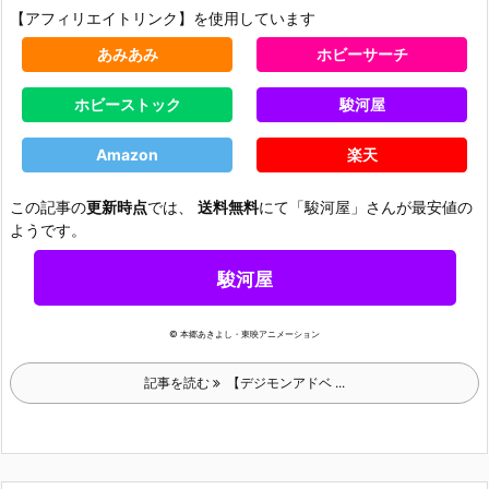
【アフィリエイトリンク】を使用しています
あみあみ
ホビーサーチ
ホビーストック
駿河屋
Amazon
楽天
この記事の
更新時点
では、
送料無料
にて「駿河屋」さんが最安値の
ようです。
駿河屋
© 本郷あきよし・東映アニメーション
記事を読む
【デジモンアドベ ...