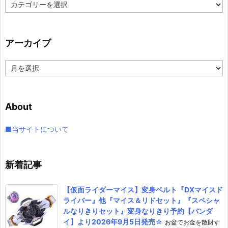
カ
テ
ゴ
リ
アーカイブ
ー
ア
ー
カ
イ
About
ブ
■当サイトについて
新着記事
【仮面ライダーマイス】変身ベルト『DXマイスド
ライバー』他『マイス＆リドセット』『スペシャ
ルなりきりセット』変身なりきり予約【バンダ
イ】より2026年9月5日発売☆
お盆でお金を散財す