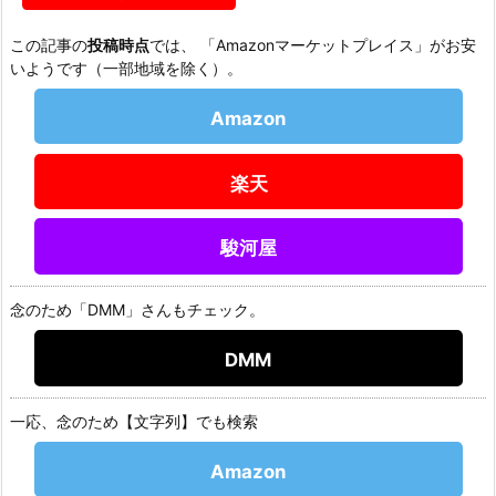
この記事の
投稿時点
では、 「Amazonマーケットプレイス」がお安
いようです（一部地域を除く）。
Amazon
楽天
駿河屋
念のため「DMM」さんもチェック。
DMM
一応、念のため【文字列】でも検索
Amazon