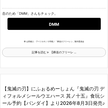
念のため「DMM」さんもチェック。
DMM
© 山田鐘人・アベツカサ／小学館／「葬送のフリーレン」製作委員会
記事を読む
【葬送のフリーレ ...
【鬼滅の刃】にふぉるめーしょん『鬼滅の刃 デ
ィフォルメシールウエハース 其ノ十五』食玩シ
ール予約【バンダイ】より2026年8月3日発売♪