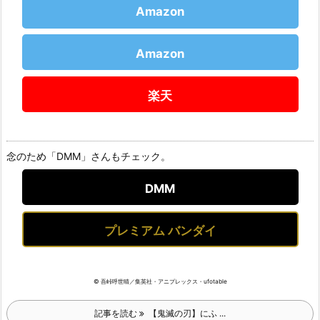
Amazon
Amazon
楽天
念のため「DMM」さんもチェック。
DMM
プレミアム バンダイ
© 吾峠呼世晴／集英社・アニプレックス・ufotable
記事を読む
【鬼滅の刃】にふ ...