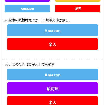
Amazon
楽天
この記事の
更新時点
では、 正規販売枠は無し。
Amazon
楽天
一応、念のため【文字列】でも検索
Amazon
駿河屋
楽天