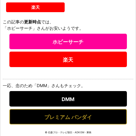
楽天
この記事の
更新時点
では、
「ホビーサーチ」さんがお安いようです。
ホビーサーチ
楽天
一応、念のため「DMM」さんもチェック。
DMM
プレミアム バンダイ
© 石森プロ・テレビ朝日・ADK EM・東映