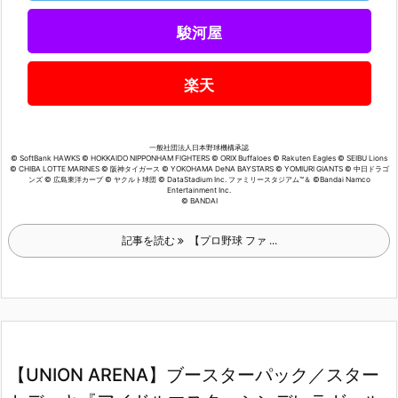
駿河屋
楽天
一般社団法人日本野球機構承認
© SoftBank HAWKS © HOKKAIDO NIPPONHAM FIGHTERS © ORIX Buffaloes © Rakuten Eagles © SEIBU Lions
© CHIBA LOTTE MARINES © 阪神タイガース © YOKOHAMA DeNA BAYSTARS © YOMIURI GIANTS © 中日ドラゴ
ンズ © 広島東洋カープ © ヤクルト球団 © DataStadium Inc. ファミリースタジアム™＆ ©Bandai Namco
Entertainment Inc.
© BANDAI
記事を読む
【プロ野球 ファ ...
【UNION ARENA】ブースターパック／スター