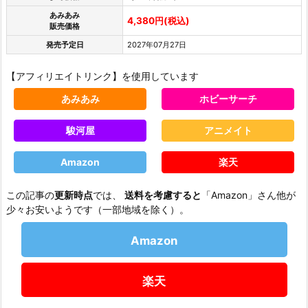
あみあみ
4,380円(税込)
販売価格
発売予定日
2027年07月27日
【アフィリエイトリンク】を使用しています
あみあみ
ホビーサーチ
駿河屋
アニメイト
Amazon
楽天
この記事の
更新時点
では、
送料を考慮すると
「Amazon」さん他が
少々お安いようです（一部地域を除く）。
Amazon
楽天