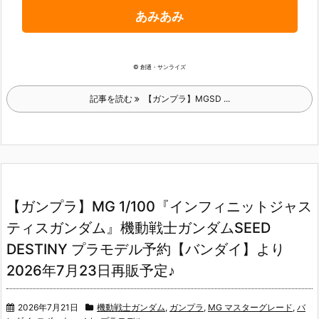
あみあみ
© 創通・サンライズ
記事を読む
【ガンプラ】MGSD ...
【ガンプラ】MG 1/100『インフィニットジャス
ティスガンダム』機動戦士ガンダムSEED
DESTINY プラモデル予約【バンダイ】より
2026年7月23日再販予定♪
2026年7月21日
機動戦士ガンダム
,
ガンプラ
,
MG マスターグレード
,
バ