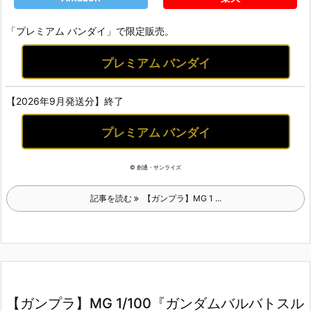
「プレミアム バンダイ」で限定販売。
プレミアム バンダイ
【2026年9月発送分】終了
プレミアム バンダイ
© 創通・サンライズ
記事を読む
【ガンプラ】MG 1 ...
【ガンプラ】MG 1/100『ガンダムバルバトスル