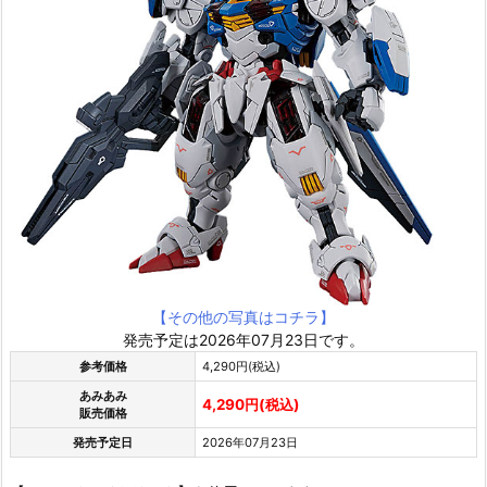
【その他の写真はコチラ】
発売予定は2026年07月23日です。
参考価格
4,290円(税込)
あみあみ
4,290円(税込)
販売価格
発売予定日
2026年07月23日