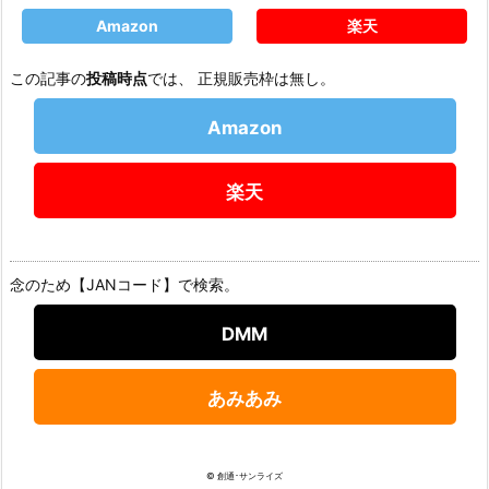
Amazon
楽天
この記事の
投稿時点
では、 正規販売枠は無し。
Amazon
楽天
念のため【JANコード】で検索。
DMM
あみあみ
© 創通･サンライズ