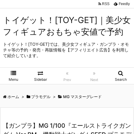
RSS
Feedly
トイゲット！[TOY-GET]｜美少女
フィギュアおもちゃ安値で予約
トイゲット！[TOY-GET]では、美少女フィギュア・ガンプラ・オモ
チャ等の予約・発売・再販情報を【アフィリエイト広告】を利用し
て紹介しています。
«
»
Menu
Sidebar
Search
Prev
Next
ホーム
>
プラモデル
>
MG マスターグレード
【ガンプラ】MG 1/100『エールストライクガン