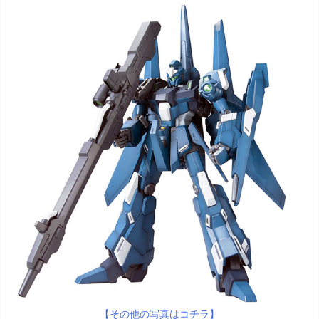
【その他の写真はコチラ】