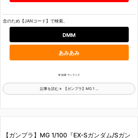
念のため【JANコード】で検索。
DMM
あみあみ
© 創通･サンライズ
記事を読む
【ガンプラ】MG 1 ...
【ガンプラ】MG 1/100『EX-Sガンダム/Sガン