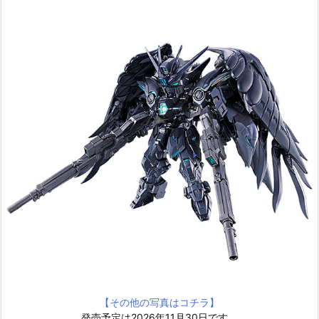
【その他の写真はコチラ】
発売予定は2026年11月30日です。