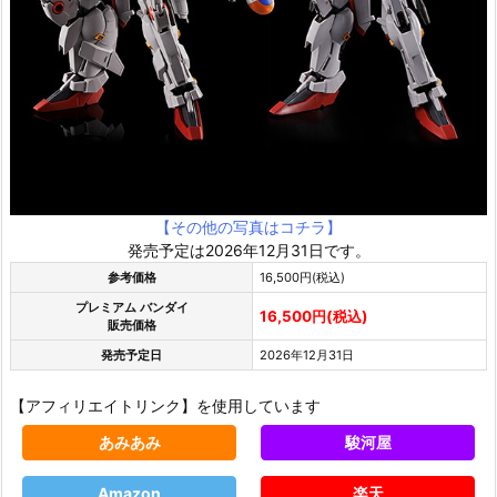
【その他の写真はコチラ】
発売予定は2026年12月31日です。
参考価格
16,500円(税込)
プレミアム バンダイ
16,500円(税込)
販売価格
発売予定日
2026年12月31日
【アフィリエイトリンク】を使用しています
あみあみ
駿河屋
Amazon
楽天