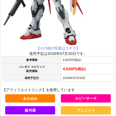
【その他の写真はコチラ】
発売予定は2026年07月30日です。
参考価格
4,620円(税込)
バンダイ スピリッツ
4,620円(税込)
販売価格
発売予定日
2026年07月30日
【アフィリエイトリンク】を使用しています
あみあみ
ホビーサーチ
駿河屋
アニメイト