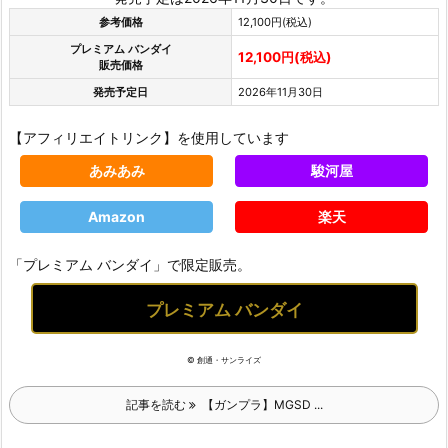
参考価格
12,100円(税込)
プレミアム バンダイ
12,100円(税込)
販売価格
発売予定日
2026年11月30日
【アフィリエイトリンク】を使用しています
あみあみ
駿河屋
Amazon
楽天
「プレミアム バンダイ」で限定販売。
プレミアム バンダイ
© 創通・サンライズ
記事を読む
【ガンプラ】MGSD ...