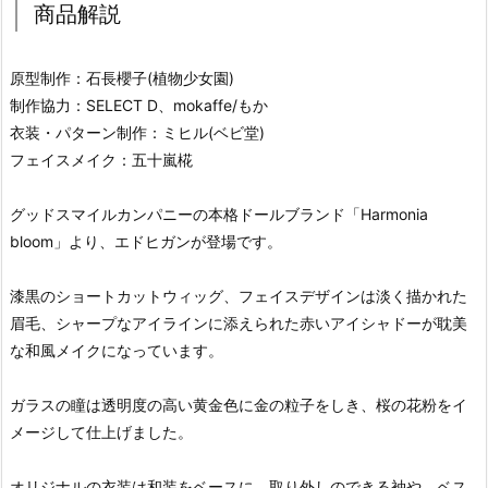
商品解説
原型制作：石長櫻子(植物少女園)
制作協力：SELECT D、mokaffe/もか
衣装・パターン制作：ミヒル(ベビ堂)
フェイスメイク：五十嵐椛
グッドスマイルカンパニーの本格ドールブランド「Harmonia
bloom」より、エドヒガンが登場です。
漆黒のショートカットウィッグ、フェイスデザインは淡く描かれた
眉毛、シャープなアイラインに添えられた赤いアイシャドーが耽美
な和風メイクになっています。
ガラスの瞳は透明度の高い黄金色に金の粒子をしき、桜の花粉をイ
メージして仕上げました。
オリジナルの衣装は和装をベースに、取り外しのできる袖や、ベス