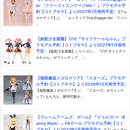
er.〈ファーストエンゲージVer.〉』プラモデル予
約【コトブキヤ】より2027年1月発売予定♪
【アル
カナディア】に、 「ルミティア First Engage Ver.〈ファー
...
【創彩少女庭園】1/10『サイドテールちゃん』プ
ラモデル予約【コトブキヤ】より2027年1月発売
予定♪
【創彩少女庭園】シリーズに、 『1/10 サイドテー
ルちゃん』がラインナップ。 ...
【無限邂逅メガロマリア】『スターズ』プラモデ
ル予約【コトブキヤ】より2026年12月発売予定♪
【無限邂逅メガロマリア】に、 「スターズ」がラインナ
ップ♪ もちろん、眼球可動ギ ...
【フレームアームズ・ガール】『ドゥルガーI〈B
unny Style〉』FAガール プラモデル予約【コト
ブキヤ】より2027年1月発売予定☆
【フレームアー