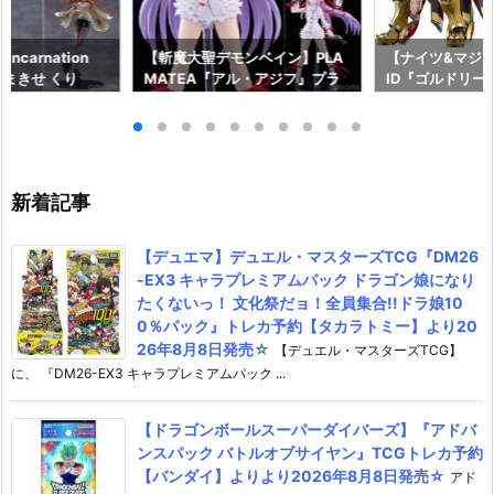
ncarnation
【斬魔大聖デモンベイン】PLA
【ナイツ&マジッ
まきせ くり
MATEA『アル・アジフ』プラ
ID『ゴルドリー
;GATE プラモデ
モデル予約【グッドスマイルカ
『ジルバティー
ドスマイルカンパ
ンパニー】より2027年4月発売
ラモデル予約【
26年12月発売予
予定☆
カンパニー】より
売予定♪
新着記事
【デュエマ】デュエル・マスターズTCG『DM26
-EX3 キャラプレミアムパック ドラゴン娘になり
たくないっ！ 文化祭だョ！全員集合!!ドラ娘10
0％パック』トレカ予約【タカラトミー】より20
26年8月8日発売☆
【デュエル・マスターズTCG】
に、 『DM26-EX3 キャラプレミアムパック ...
【ドラゴンボールスーパーダイバーズ】『アドバ
ンスパック バトルオブサイヤン』TCGトレカ予約
【バンダイ】よりより2026年8月8日発売☆
アド