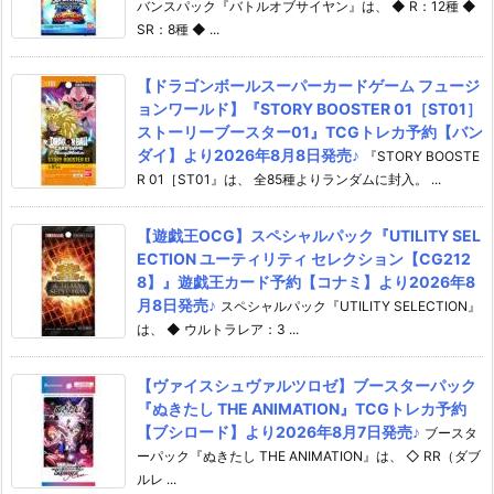
バンスパック『バトルオブサイヤン』は、 ◆ R：12種 ◆
SR：8種 ◆ ...
【ドラゴンボールスーパーカードゲーム フュージ
ョンワールド】『STORY BOOSTER 01［ST01］
ストーリーブースター01』TCGトレカ予約【バン
ダイ】より2026年8月8日発売♪
『STORY BOOSTE
R 01［ST01』は、 全85種よりランダムに封入。 ...
【遊戯王OCG】スペシャルパック『UTILITY SEL
ECTION ユーティリティ セレクション【CG212
8】』遊戯王カード予約【コナミ】より2026年8
月8日発売♪
スペシャルパック『UTILITY SELECTION』
は、 ◆ ウルトラレア：3 ...
【ヴァイスシュヴァルツロゼ】ブースターパック
『ぬきたし THE ANIMATION』TCGトレカ予約
【ブシロード】より2026年8月7日発売♪
ブースタ
ーパック『ぬきたし THE ANIMATION』は、 ◇ RR（ダブ
ルレ ...