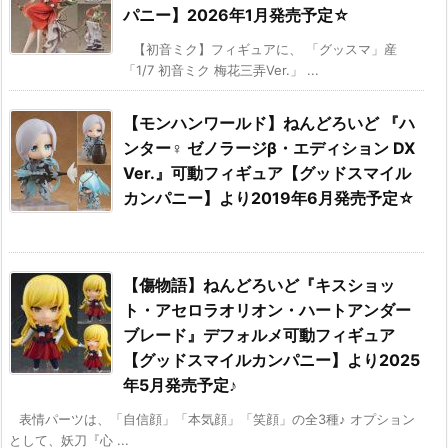
パニー】2026年1月発売予定☆
【初音ミク】フィギュアに、 「グッスマ」産
「1/7 初音ミク 梅花三弄Ver.」 ...
【モンハンワールド】ねんどろいど 『ハ
ンター♀ ゼノラージβ・エディション DX
Ver.』可動フィギュア【グッドスマイル
カンパニー】より2019年6月発売予定☆
【傷物語】ねんどろいど『キスショッ
ト・アセロラオリオン・ハートアンダー
ブレード』デフォルメ可動フィギュア
【グッドスマイルカンパニー】より2025
年5月発売予定♪
表情パーツは、「自信顔」「本気顔」「笑顔」の全3種♪ オプション
として、妖刀『心 ...