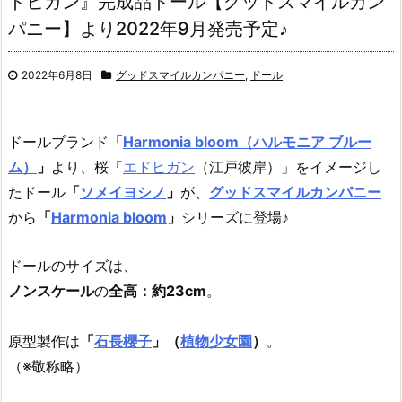
ドヒガン』完成品ドール【グッドスマイルカン
パニー】より2022年9月発売予定♪
2022年6月8日
グッドスマイルカンパニー
,
ドール
ドールブランド
「
Harmonia bloom（ハルモニア ブルー
ム）
」
より、桜「
エドヒガン
（江戸彼岸）」をイメージし
たドール
「
ソメイヨシノ
」
が、
グッドスマイルカンパニー
から
「
Harmonia bloom
」
シリーズに登場♪
ドールのサイズは、
ノンスケール
の
全高：約23cm
。
原型製作は
「
石長櫻子
」（
植物少女園
）
。
（※敬称略）