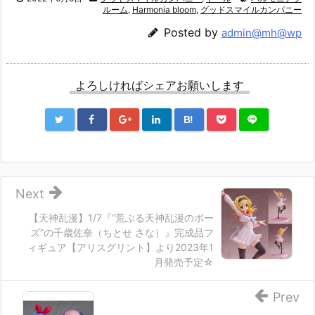
ルーム
,
Harmonia bloom
,
グッドスマイルカンパニー
Posted by
admin@mh@wp
よろしければシェアお願いします
B!
Next
【天神乱漫】1/7『“荒ぶる天神乱漫のポー
ズ”の千歳佐奈（ちとせ さな）』完成品フ
ィギュア【アリスグリント】より2023年1
月発売予定☆
Prev