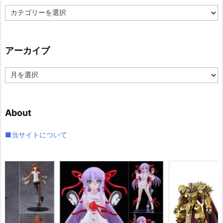
カ
テ
ゴ
リ
アーカイブ
ー
ア
ー
カ
イ
About
ブ
■当サイトについて