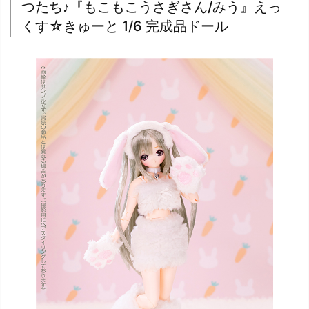
つたち♪『もこもこうさぎさん/みう』えっ
くす☆きゅーと 1/6 完成品ドール