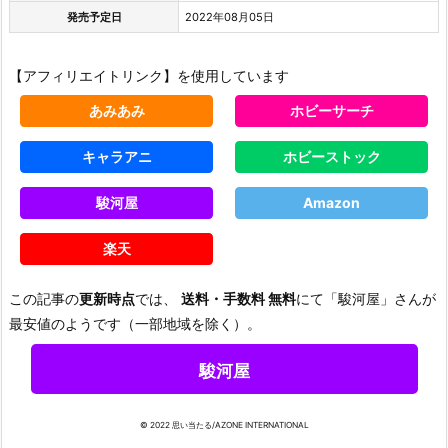
発売予定日
2022年08月05日
【アフィリエイトリンク】を使用しています
あみあみ
ホビーサーチ
キャラアニ
ホビーストック
駿河屋
Amazon
楽天
この記事の
更新時点
では、
送料・手数料 無料
にて「駿河屋」さんが
最安値のようです（一部地域を除く）。
駿河屋
© 2022 思い当たる/AZONE INTERNATIONAL