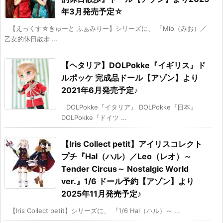
年3月発売予定☆
【えっくす☆きゅーと ふぁみりー】シリーズに、 「Mio（みお）／
乙女的休日散歩 ...
【ヘタリア】DOLPokke『イギリス』ド
ルポッケ 完成品ドール【アゾン】より
2021年6月発売予定♪
DOLPokke『イタリア』 DOLPokke『日本』
DOLPokke『ドイツ ...
【Iris Collect petit】アイリスコレクト
プチ『Hal（ハル）／Leo（レオ）～
Tender Circus～ Nostalgic World
ver.』1/6 ドール予約【アゾン】より
2025年11月発売予定♪
【Iris Collect petit】シリーズに、 『1/6 Hal（ハル）～ ...