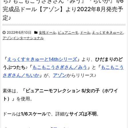
ち♪ もこもこうさぎさん『みう』『ちいか』1/6
完成品ドール【アゾン】より2022年8月発売予
定♪
2022年6月10日
女性ドール
,
ピュアニーモ
,
ドール
,
えっくす☆きゅーと
,
アゾンインターナショナル
「
えっくす☆きゅーと14thシリーズ
」
より、
ひだまりのど
うぶつたち♪
「
もこもこうさぎさん／みう
」
と
「
もこもこう
さぎさん／ちいか
」
が、
アゾン
からリリース♪
素体は、
「ピュアニーモフレクション S/女の子（ホワイ
ト）」
を使用。
ドールは
1/6スケール
で、詳細な
サイズは不明
。