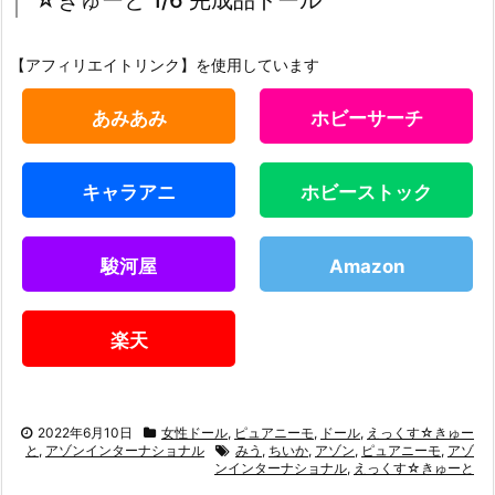
☆きゅーと 1/6 完成品ドール
【アフィリエイトリンク】を使用しています
あみあみ
ホビーサーチ
キャラアニ
ホビーストック
駿河屋
Amazon
楽天
2022年6月10日
女性ドール
,
ピュアニーモ
,
ドール
,
えっくす☆きゅー
と
,
アゾンインターナショナル
みう
,
ちいか
,
アゾン
,
ピュアニーモ
,
アゾ
ンインターナショナル
,
えっくす☆きゅーと