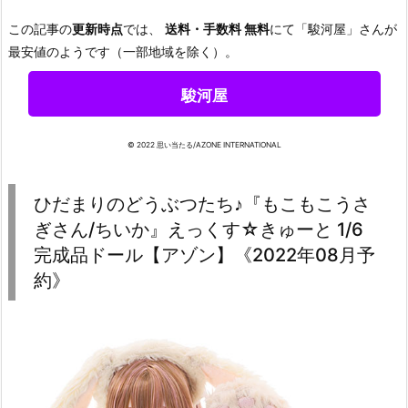
この記事の
更新時点
では、
送料・手数料 無料
にて「駿河屋」さんが
最安値のようです（一部地域を除く）。
駿河屋
© 2022 思い当たる/AZONE INTERNATIONAL
ひだまりのどうぶつたち♪『もこもこうさ
ぎさん/ちいか』えっくす☆きゅーと 1/6
完成品ドール【アゾン】《2022年08月予
約》