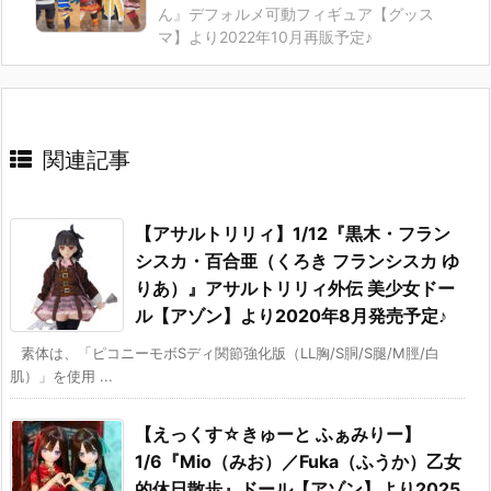
ん』デフォルメ可動フィギュア【グッス
マ】より2022年10月再販予定♪
関連記事
【アサルトリリィ】1/12『黒木・フラン
シスカ・百合亜（くろき フランシスカ ゆ
りあ）』アサルトリリィ外伝 美少女ドー
ル【アゾン】より2020年8月発売予定♪
素体は、「ピコニーモボSディ関節強化版（LL胸/S胴/S腿/M脛/白
肌）」を使用 ...
【えっくす☆きゅーと ふぁみりー】
1/6『Mio（みお）／Fuka（ふうか）乙女
的休日散歩』ドール【アゾン】より2025