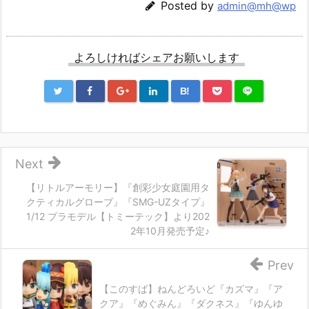
Posted by
admin@mh@wp
よろしければシェアお願いします
B!
Next
【リトルアーモリー】『創彩少女庭園用タ
クティカルグローブ』『SMG-UZタイプ』
1/12 プラモデル【トミーテック】より202
2年10月発売予定♪
Prev
【このすば】ねんどろいど『カズマ』『ア
クア』『めぐみん』『ダクネス』『ゆんゆ