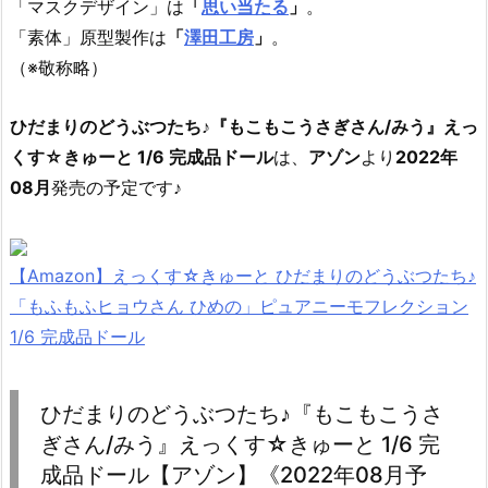
「マスクデザイン」は
「
思い当たる
」
。
「素体」原型製作は
「
澤田工房
」
。
（※敬称略）
ひだまりのどうぶつたち♪『もこもこうさぎさん/みう』えっ
くす☆きゅーと 1/6 完成品ドール
は、
アゾン
より
2022年
08月
発売の予定です♪
【Amazon】えっくす☆きゅーと ひだまりのどうぶつたち♪
「もふもふヒョウさん ひめの」ピュアニーモフレクション
1/6 完成品ドール
ひだまりのどうぶつたち♪『もこもこうさ
ぎさん/みう』えっくす☆きゅーと 1/6 完
成品ドール【アゾン】《2022年08月予