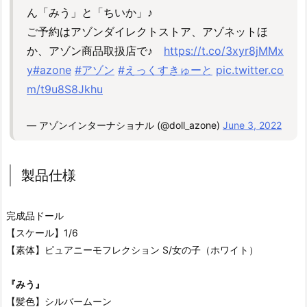
ん「みう」と「ちいか」♪
ご予約はアゾンダイレクトストア、アゾネットほ
か、アゾン商品取扱店で♪
https://t.co/3xyr8jMMx
y
#azone
#アゾン
#えっくすきゅーと
pic.twitter.co
m/t9u8S8Jkhu
— アゾンインターナショナル (@doll_azone)
June 3, 2022
製品仕様
完成品ドール
【スケール】1/6
【素体】ピュアニーモフレクション S/女の子（ホワイト）
『みう』
【髪色】シルバームーン