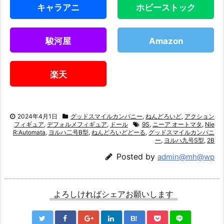
キャラアニ
ホビーストック
駿河屋
Amazon
楽天
2024年4月1日
グッドスマイルカンパニー
,
ねんどろいど
,
アクション
フィギュア
,
デフォルメフィギュア
,
ドール
9S
,
ニーア オートマタ
,
Nie
R:Automata
,
ヨルハ二号B型
,
ねんどろいどどーる
,
グッドスマイルカンパニ
ー
,
ヨルハ九号S型
,
2B
Posted by
admin@mh@wp
よろしければシェアお願いします
B!