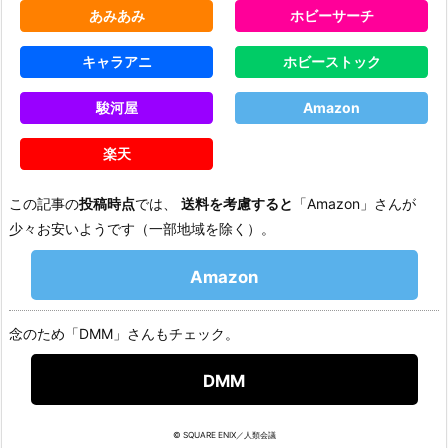
あみあみ
ホビーサーチ
キャラアニ
ホビーストック
駿河屋
Amazon
楽天
この記事の
投稿時点
では、
送料を考慮すると
「Amazon」さんが
少々お安いようです（一部地域を除く）。
Amazon
念のため「DMM」さんもチェック。
DMM
© SQUARE ENIX／人類会議