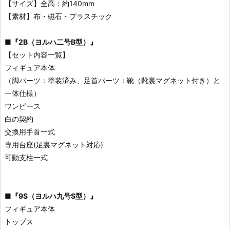
【サイズ】全高：約140mm
【素材】布・磁石・プラスチック
■
『2B（ヨルハ二号B型）』
【セット内容一覧】
フィギュア本体
（脚パーツ：塗装済み、足首パーツ：靴（靴裏マグネット付き）と
一体仕様）
ワンピース
白の契約
交換用手首一式
専用台座(足裏マグネット対応)
可動支柱一式
■
『9S（ヨルハ九号S型）』
フィギュア本体
トップス