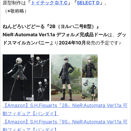
原型制作は
「
トイテック D.T.C
」「
SELECT D
」
。
（※敬称略）
ねんどろいどどーる『2B（ヨルハ二号B型）』
NieR:Automata Ver1.1a デフォルメ完成品ドール
は、
グッ
ドスマイルカンパニー
より
2024年10月
発売の予定です♪
【Amazon】S.H.Figuarts『2B』NieR:Automata Ver1.1a 可
動フィギュア【バンダイ】
【Amazon】S.H.Figuarts『9S』NieR:Automata Ver1.1a 可
動フィギュア【バンダイ】