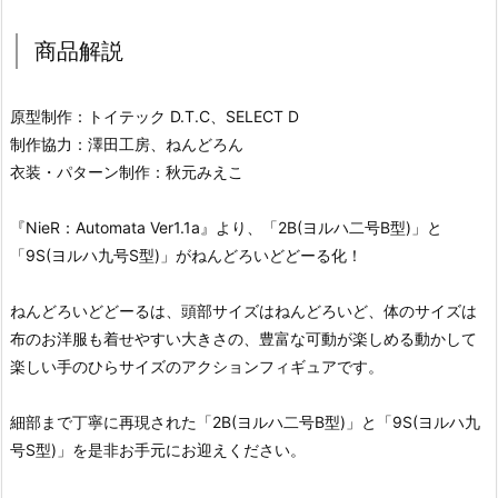
商品解説
原型制作：トイテック D.T.C、SELECT D
制作協力：澤田工房、ねんどろん
衣装・パターン制作：秋元みえこ
『NieR：Automata Ver1.1a』より、「2B(ヨルハ二号B型)」と
「9S(ヨルハ九号S型)」がねんどろいどどーる化！
ねんどろいどどーるは、頭部サイズはねんどろいど、体のサイズは
布のお洋服も着せやすい大きさの、豊富な可動が楽しめる動かして
楽しい手のひらサイズのアクションフィギュアです。
細部まで丁寧に再現された「2B(ヨルハ二号B型)」と「9S(ヨルハ九
号S型)」を是非お手元にお迎えください。