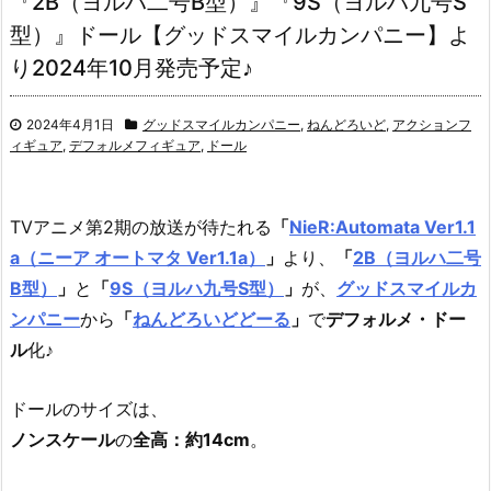
『2B（ヨルハ二号B型）』『9S（ヨルハ九号S
型）』ドール【グッドスマイルカンパニー】よ
り2024年10月発売予定♪
2024年4月1日
グッドスマイルカンパニー
,
ねんどろいど
,
アクションフ
ィギュア
,
デフォルメフィギュア
,
ドール
TVアニメ第2期の放送が待たれる
「
NieR:Automata Ver1.1
a（ニーア オートマタ Ver1.1a）
」
より、
「
2B（ヨルハ二号
B型）
」
と
「
9S（ヨルハ九号S型）
」
が、
グッドスマイルカ
ンパニー
から
「
ねんどろいどどーる
」
で
デフォルメ・ドー
ル
化♪
ドールのサイズは、
ノンスケール
の
全高：約14cm
。