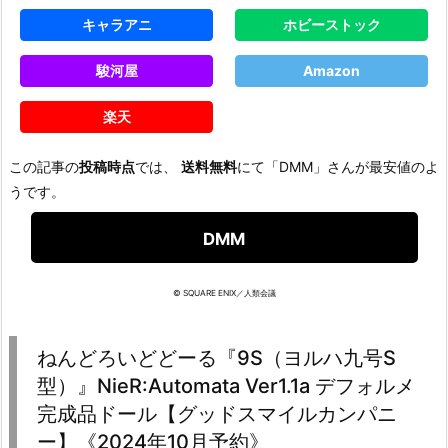
キャラアニ
ホビーストック
駿河屋
Amazon
楽天
この記事の
投稿時点
では、
送料無料
にて「DMM」さんが最安値のよ
うです。
DMM
© SQUARE ENIX／人類会議
ねんどろいどどーる『9S（ヨルハ九号S
型）』NieR:Automata Ver1.1a デフォルメ
完成品ドール【グッドスマイルカンパニ
ー】《2024年10月予約》