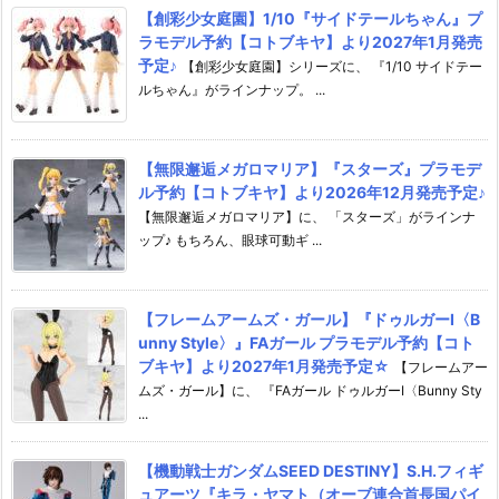
【創彩少女庭園】1/10『サイドテールちゃん』プ
ラモデル予約【コトブキヤ】より2027年1月発売
予定♪
【創彩少女庭園】シリーズに、 『1/10 サイドテー
ルちゃん』がラインナップ。 ...
【無限邂逅メガロマリア】『スターズ』プラモデ
ル予約【コトブキヤ】より2026年12月発売予定♪
【無限邂逅メガロマリア】に、 「スターズ」がラインナ
ップ♪ もちろん、眼球可動ギ ...
【フレームアームズ・ガール】『ドゥルガーI〈B
unny Style〉』FAガール プラモデル予約【コト
ブキヤ】より2027年1月発売予定☆
【フレームアー
ムズ・ガール】に、 『FAガール ドゥルガーI〈Bunny Sty
...
【機動戦士ガンダムSEED DESTINY】S.H.フィギ
ュアーツ『キラ・ヤマト（オーブ連合首長国パイ