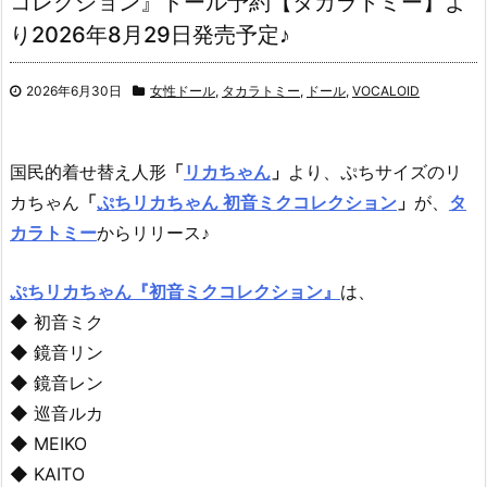
コレクション』ドール予約【タカラトミー】よ
り2026年8月29日発売予定♪
2026年6月30日
女性ドール
,
タカラトミー
,
ドール
,
VOCALOID
国民的着せ替え人形
「
リカちゃん
」
より、ぷちサイズのリ
カちゃん
「
ぷちリカちゃん 初音ミクコレクション
」
が、
タ
カラトミー
からリリース♪
ぷちリカちゃん『初音ミクコレクション』
は、
◆ 初音ミク
◆ 鏡音リン
◆ 鏡音レン
◆ 巡音ルカ
◆ MEIKO
◆ KAITO