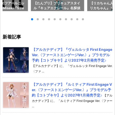
on】エフアールニッ
【たんプリ】プリキュアスタイ
【リカちゃん人
n Misaki『Stre
ル『キュアエクレール』名探偵
リカちゃん』ド
106 ストリート・ワ
プリキュア！ ドール予約【バン
ラトミー】より2
予約【アゾン】よ
ダイ】より2026年7月25日発
日発売♪
18日発売♪
売♪
新着記事
【アルカナディア】『ヴェルルッタ First Engage
Ver.〈ファーストエンゲージVer.〉』プラモデル
予約【コトブキヤ】より2027年2月発売予定♪
【アルカナディア】に、 「ヴェルルッタ First Engage Ver.
〈ファ ...
【アルカナディア】『ルミティア First Engage V
er.〈ファーストエンゲージVer.〉』プラモデル予
約【コトブキヤ】より2027年1月発売予定♪
【アル
カナディア】に、 「ルミティア First Engage Ver.〈ファー
...