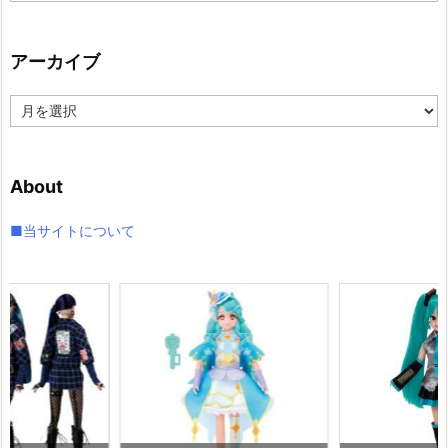
テ
ゴ
リ
アーカイブ
ー
ア
ー
カ
イ
About
ブ
■当サイトについて