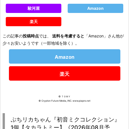
駿河屋
Amazon
楽天
この記事の
投稿時点
では、
送料を考慮すると
「Amazon」さん他が
少々お安いようです（一部地域を除く）。
Amazon
楽天
© ＴＯＭＹ
© Crypton Future Media, INC. www.piapro.net
ぷちリカちゃん『初音ミクコレクション』
1個【タカラトミー】《2026年08月予