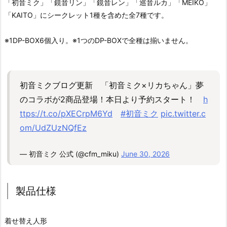
「初音ミク」「鏡音リン」「鏡音レン」「巡音ルカ」「MEIKO」
「KAITO」にシークレット1種を含めた全7種です。
※1DP-BOX6個入り。※1つのDP-BOXで全種は揃いません。
初音ミクブログ更新 「初音ミク×リカちゃん」夢
のコラボが2商品登場！本日より予約スタート！
h
ttps://t.co/pXECrpM6Yd
#初音ミク
pic.twitter.c
om/UdZUzNQfEz
— 初音ミク 公式 (@cfm_miku)
June 30, 2026
製品仕様
着せ替え人形