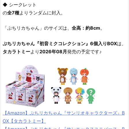
◆ シークレット
の
全7種
よりランダムに封入。
「ぷちリカちゃん」のサイズは、
全高：約8cm
。
ぷちリカちゃん『初音ミクコレクション』6個入りBOX
は、
タカラトミー
より
2026年08月
発売の予定です♪
【Amazon】ぷちリカちゃん『サンリオキャラクターズ』B
OX【タカラトミー】