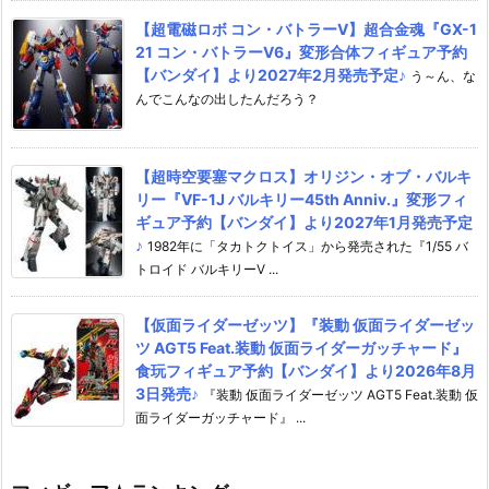
【超電磁ロボ コン・バトラーV】超合金魂『GX-1
21 コン・バトラーV6』変形合体フィギュア予約
【バンダイ】より2027年2月発売予定♪
う～ん、な
んでこんなの出したんだろう？
【超時空要塞マクロス】オリジン・オブ・バルキ
リー『VF-1J バルキリー45th Anniv.』変形フィ
ギュア予約【バンダイ】より2027年1月発売予定
♪
1982年に「タカトクトイス」から発売された『1/55 バ
トロイド バルキリーV ...
【仮面ライダーゼッツ】『装動 仮面ライダーゼッ
ツ AGT5 Feat.装動 仮面ライダーガッチャード』
食玩フィギュア予約【バンダイ】より2026年8月
3日発売♪
『装動 仮面ライダーゼッツ AGT5 Feat.装動 仮
面ライダーガッチャード』 ...