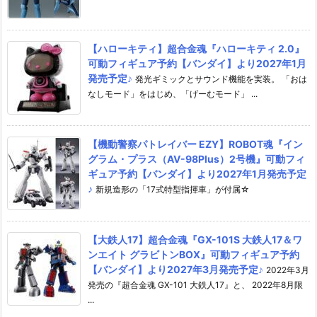
【ハローキティ】超合金魂『ハローキティ 2.0』
可動フィギュア予約【バンダイ】より2027年1月
発売予定♪
発光ギミックとサウンド機能を実装。 「おは
なしモード」をはじめ、「げーむモード」 ...
【機動警察パトレイバー EZY】ROBOT魂『イン
グラム・プラス（AV-98Plus）2号機』可動フィ
ギュア予約【バンダイ】より2027年1月発売予定
♪
新規造形の「17式特型指揮車」が付属☆
【大鉄人17】超合金魂『GX-101S 大鉄人17＆ワ
ンエイト グラビトンBOX』可動フィギュア予約
【バンダイ】より2027年3月発売予定♪
2022年3月
発売の『超合金魂 GX-101 大鉄人17』と、 2022年8月限
...