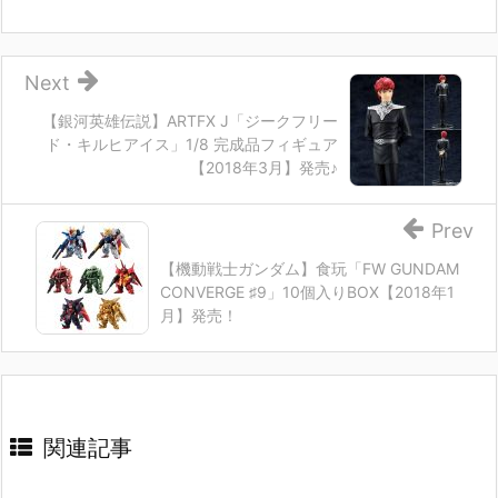
Next
【銀河英雄伝説】ARTFX J「ジークフリー
ド・キルヒアイス」1/8 完成品フィギュア
【2018年3月】発売♪
Prev
【機動戦士ガンダム】食玩「FW GUNDAM
CONVERGE ♯9」10個入りBOX【2018年1
月】発売！
関連記事