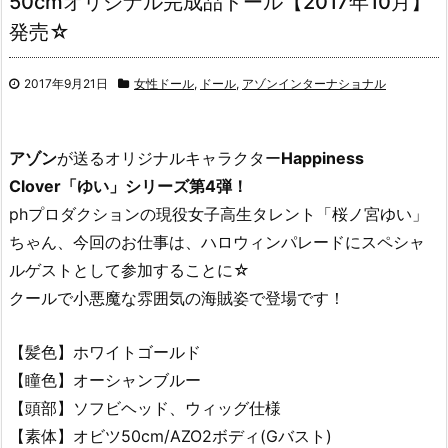
50cmオリジナル完成品ドール【2017年10月】
発売☆
2017年9月21日
女性ドール
,
ドール
,
アゾンインターナショナル
アゾン
が送るオリジナルキャラクター
Happiness
Clover「ゆい」シリーズ第4弾！
phプロダクションの現役女子高生タレント「桜ノ宮ゆい」
ちゃん、今回のお仕事は、ハロウィンパレードにスペシャ
ルゲストとして参加することに☆
クールで小悪魔な雰囲気の海賊姿で登場です！
【髪色】ホワイトゴールド
【瞳色】オーシャンブルー
【頭部】ソフビヘッド、ウィッグ仕様
【素体】オビツ50cm/AZO2ボディ(Gバスト)