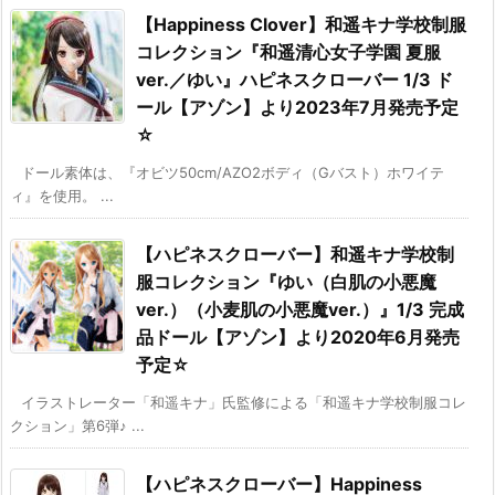
【Happiness Clover】和遥キナ学校制服
コレクション『和遥清心女子学園 夏服
ver.／ゆい』ハピネスクローバー 1/3 ド
ール【アゾン】より2023年7月発売予定
☆
ドール素体は、『オビツ50cm/AZO2ボディ（Gバスト）ホワイテ
ィ』を使用。 ...
【ハピネスクローバー】和遥キナ学校制
服コレクション『ゆい（白肌の小悪魔
ver.）（小麦肌の小悪魔ver.）』1/3 完成
品ドール【アゾン】より2020年6月発売
予定☆
イラストレーター「和遥キナ」氏監修による「和遥キナ学校制服コレ
クション」第6弾♪ ...
【ハピネスクローバー】Happiness