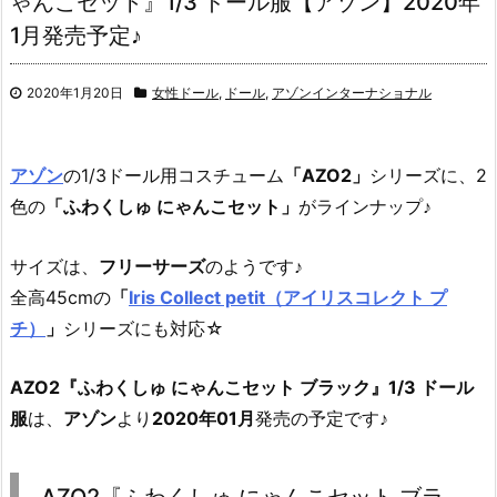
ゃんこセット』1/3 ドール服【アゾン】2020年
1月発売予定♪
2020年1月20日
女性ドール
,
ドール
,
アゾンインターナショナル
アゾン
の1/3ドール用コスチューム
「AZO2」
シリーズに、2
色の
「ふわくしゅ にゃんこセット」
がラインナップ♪
サイズは、
フリーサーズ
のようです♪
全高45cmの
「
Iris Collect petit（アイリスコレクト プ
チ）
」
シリーズにも対応☆
AZO2『ふわくしゅ にゃんこセット ブラック』1/3 ドール
服
は、
アゾン
より
2020年01月
発売の予定です♪