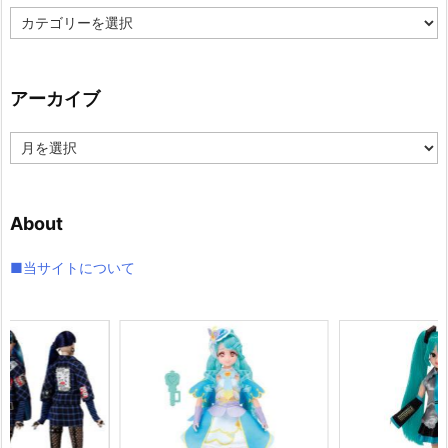
カ
テ
ゴ
リ
アーカイブ
ー
ア
ー
カ
イ
About
ブ
■当サイトについて