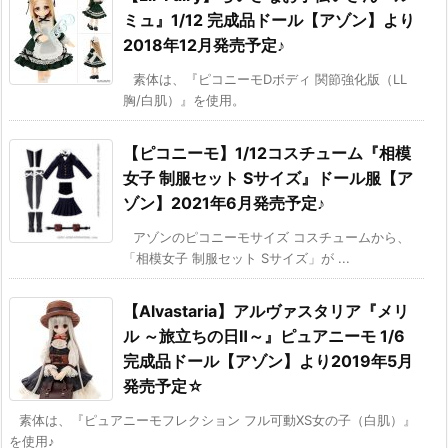
ミュ』1/12 完成品ドール【アゾン】より
2018年12月発売予定♪
素体は、『ピコニーモDボディ 関節強化版（LL
胸/白肌）』を使用。
【ピコニーモ】1/12コスチューム『相模
女子 制服セット Sサイズ』ドール服【ア
ゾン】2021年6月発売予定♪
アゾンのピコニーモサイズ コスチュームから、
「相模女子 制服セット Sサイズ」が ...
【Alvastaria】アルヴァスタリア『メリ
ル ～旅立ちの日Ⅱ～』ピュアニーモ 1/6
完成品ドール【アゾン】より2019年5月
発売予定☆
素体は、『ピュアニーモフレクション フル可動XS女の子（白肌）』
を使用♪