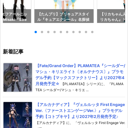
on】エフアールニッ
【たんプリ】プリキュアスタイ
【リカちゃん人
n Misaki『Stre
ル『キュアエクレール』名探偵
リカちゃん』ド
106 ストリート・ワ
プリキュア！ ドール予約【バン
ラトミー】より2
予約【アゾン】よ
ダイ】より2026年7月25日発
日発売♪
18日発売♪
売♪
新着記事
【Fate/Grand Order】PLAMATEA『シールダー/
マシュ・キリエライト〔オルテナウス〕』プラモ
デル予約【マックスファクトリー】より2027年4
月発売予定☆
【PLAMATEA】シリーズに、 『PLAMA
TEA シールダー/マシュ・キリエ ...
【アルカナディア】『ヴェルルッタ First Engage
Ver.〈ファーストエンゲージVer.〉』プラモデル
予約【コトブキヤ】より2027年2月発売予定♪
【アルカナディア】に、 「ヴェルルッタ First Engage Ver.