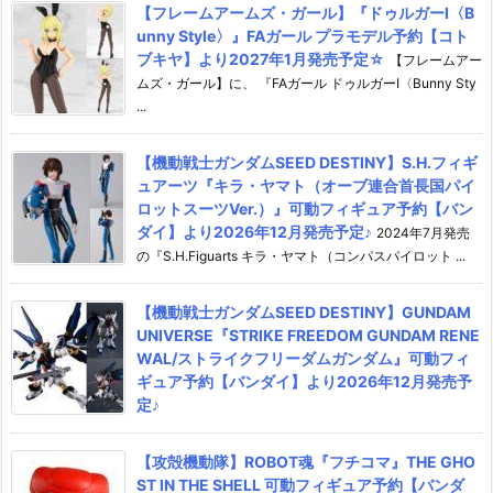
【フレームアームズ・ガール】『ドゥルガーI〈B
unny Style〉』FAガール プラモデル予約【コト
ブキヤ】より2027年1月発売予定☆
【フレームアー
ムズ・ガール】に、 『FAガール ドゥルガーI〈Bunny Sty
...
【機動戦士ガンダムSEED DESTINY】S.H.フィギ
ュアーツ『キラ・ヤマト（オーブ連合首長国パイ
ロットスーツVer.）』可動フィギュア予約【バン
ダイ】より2026年12月発売予定♪
2024年7月発売
の『S.H.Figuarts キラ・ヤマト（コンパスパイロット ...
【機動戦士ガンダムSEED DESTINY】GUNDAM
UNIVERSE『STRIKE FREEDOM GUNDAM RENE
WAL/ストライクフリーダムガンダム』可動フィ
ギュア予約【バンダイ】より2026年12月発売予
定♪
【攻殻機動隊】ROBOT魂『フチコマ』THE GHO
ST IN THE SHELL 可動フィギュア予約【バンダ