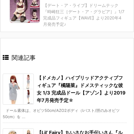
【デート・ア・ライブ】ドリームテック
『時崎狂三［デート・ア・グラビア］』1/7
完成品フィギュア【WAVE】より2020年4
月発売予定♪
関連記事
【ドメカノ】ハイブリッドアクティブフ
ィギュア『橘陽菜』ドメスティックな彼
女 1/3 完成品ドール【アゾン】より2019
年7月発売予定☆
ドール素体は、オビツ50cm/AZO2ボディ（Iバスト/脛のみオビツ
50cm）を ...
【Lil’ Fairy】ちいさなお手伝いさん『ル