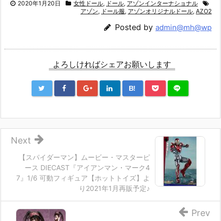
2020年1月20日
女性ドール
,
ドール
,
アゾンインターナショナル
アゾン
,
ドール服
,
アゾンオリジナルドール
,
AZO2
Posted by
admin@mh@wp
よろしければシェアお願いします
B!
Next
【スパイダーマン】ムービー・マスターピ
ース DIECAST『アイアンマン・マーク4
7』1/6 可動フィギュア【ホットトイズ】よ
り2021年1月再販予定♪
Prev