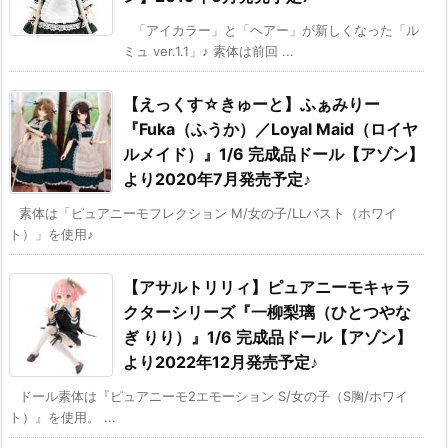
「アイカラー」と「ヘアー」が新しくなった「ル
ミュ ver.1.1」♪ 素体は前回 ...
【えっくす☆きゅーと】ふぁみりー
『Fuka（ふうか）／Loyal Maid（ロイヤ
ルメイド）』1/6 完成品ドール【アゾン】
より2020年7月発売予定♪
素体は「ピュアニーモフレクション M/女の子/LLバスト（ホワイ
ト）」を使用♪
【アサルトリリィ】ピュアニーモキャラ
クターシリーズ『一柳梨璃（ひとつやな
ぎ りり）』1/6 完成品ドール【アゾン】
より2022年12月発売予定♪
ドール素体は『ピュアニーモ2エモーション S/女の子（S胸/ホワイ
ト）』を使用。 ...