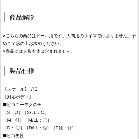
商品解説
※こちらの商品はドール用です。人間用のサイズではありません。予
めご了承の上お求めください。
※商品には人形本体は含まれません。
製品仕様
【スケール】1/12
【対応ボディ】
■ピコニーモ女の子
［S：○］［S/LL：○］
［M：◎］［M/LL：◎］
［D： ◎］［D/LL：◎］［D妹：◎］
■ピコ男性