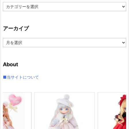
カ
テ
ゴ
リ
アーカイブ
ー
ア
ー
カ
イ
About
ブ
■当サイトについて