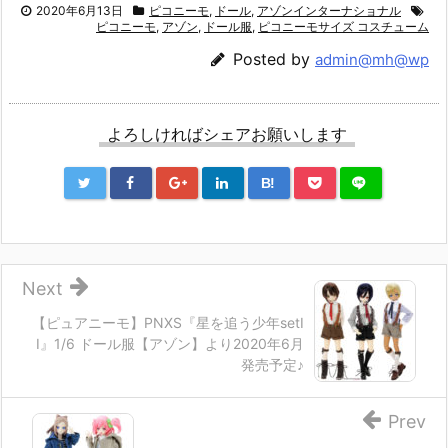
2020年6月13日
ピコニーモ
,
ドール
,
アゾンインターナショナル
ピコニーモ
,
アゾン
,
ドール服
,
ピコニーモサイズ コスチューム
Posted by
admin@mh@wp
よろしければシェアお願いします
B!
Next
【ピュアニーモ】PNXS『星を追う少年setI
I』1/6 ドール服【アゾン】より2020年6月
発売予定♪
Prev