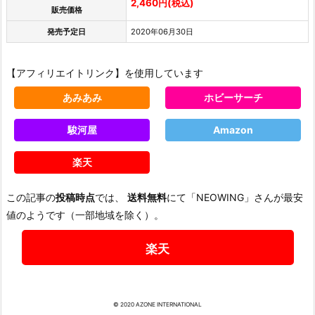
2,460円(税込)
販売価格
発売予定日
2020年06月30日
【アフィリエイトリンク】を使用しています
あみあみ
ホビーサーチ
駿河屋
Amazon
楽天
この記事の
投稿時点
では、
送料無料
にて「NEOWING」さんが最安
値のようです（一部地域を除く）。
楽天
© 2020 AZONE INTERNATIONAL