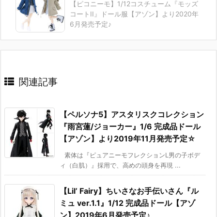
【ピコニーモ】1/12コスチューム『モッズ
コートII』ドール服【アゾン】より2020年
6月発売予定♪
関連記事
【ペルソナ5】アスタリスクコレクション
『雨宮蓮/ジョーカー』1/6 完成品ドール
【アゾン】より2019年11月発売予定☆
素体は『ピュアニーモフレクションL男の子ボデ
ィ（白肌）』採用で、高めの頭身を再現 ...
【Lil’ Fairy】ちいさなお手伝いさん『ル
ミュ ver.1.1』1/12 完成品ドール【アゾ
ン】2019年6月発売予定♪