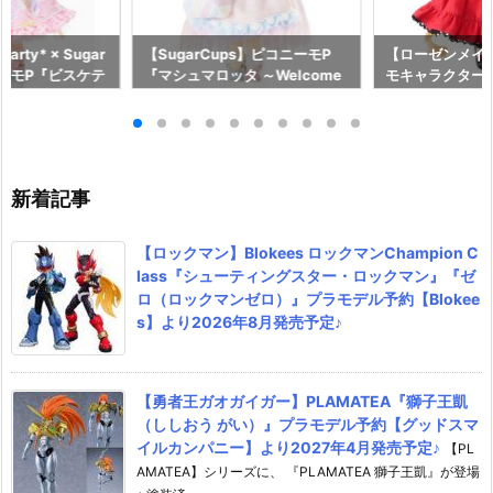
 Party* × Sugar
【SugarCups】ピコニーモP
【ローゼンメイ
ニーモP『ビスケテ
『マシュマロッタ ～Welcome
モキャラクター
Y TOY PARTY
to Sugar Cup Wonderland！
ル予約【アゾン】
rd限定販売）』シ
～』シュガーカップス 1/12 ドー
月27日発売☆
 ドール【ホビー
ル予約【アゾン】より2027年1
2025年7月発売
月22日発売予定☆
新着記事
【ロックマン】Blokees ロックマンChampion C
lass『シューティングスター・ロックマン』『ゼ
ロ（ロックマンゼロ）』プラモデル予約【Blokee
s】より2026年8月発売予定♪
【勇者王ガオガイガー】PLAMATEA『獅子王凱
（ししおう がい）』プラモデル予約【グッドスマ
イルカンパニー】より2027年4月発売予定♪
【PL
AMATEA】シリーズに、 『PLAMATEA 獅子王凱』が登場