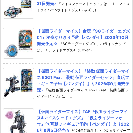
31日発売♪
『マイスファーストキット』は、 １、マイス
ドライバー&ライドエグズ1（ネズミ） ...
【仮面ライダーマイス】食玩『SGライダーエグズ
01』変身なりきり予約【バンダイ】2026年10月
発売予定☆
『SGライダーエグズ01』のラインナップ
は、 １、ライドエグズ4（SGver.） ...
【仮面ライダーマイス】『装動 仮面ライダーマイ
ス EGZ1 Feat．装動 仮面ライダーゼッツ』食玩フ
ィギュア予約【バンダイ】より2026年9月発売予
定♪
『装動 仮面ライダーマイス EGZ1 Feat．装動 仮面ラ
イダーゼッツ』は、 ...
【仮面ライダーマイス】TAF『仮面ライダーマイ
ス&マイスシードエグズ』『仮面ライダーマオ
ウ』他 可動フィギュア予約【バンダイ】より202
6年9月5日発売☆
2024年に誕生した【仮面ライダーア