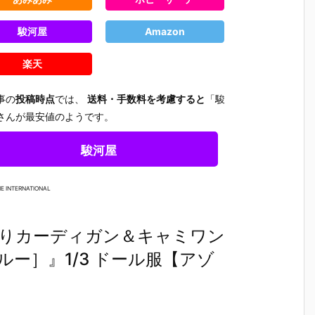
W
る（もちづき
シリーズ『萩
シリーズ『菊
Boo BonB
うる）～Po
原雪歩（はぎ
地 真（きくち
／Swing O
o
p’n SODA M
わら ゆき
まこと）』ア
ENTAL R
駿河屋
Amazon
AID～』Lumi
ほ）』アイド
イドルマスタ
ANTICA
ー
nous*Street
ルマスター 1/
ー 1/6 ドール
ール予約
楽天
2
ドール予約
6 ドール予約
予約【アゾ
ゾン】より
【アゾン】よ
【アゾン】よ
ン】より202
26年10月
よ
り2027年1月
り2026年12
6年12月22日
日発売予
事の
投稿時点
では、
送料・手数料を考慮すると
「駿
月
28日発売予定
月22日発売予
発売予定♪
さんが最安値のようです。
定
♪
定♪
駿河屋
E INTERNATIONAL
わりカーディガン＆キャミワン
ブルー］』1/3 ドール服【アゾ