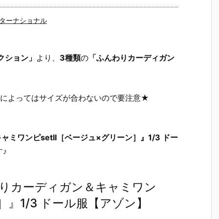
ターナショナル
レクション」
より、
3種類
の
「ふんわりカーディガン
体によってはサイズが合わないので要注意★
ミワンピsetII［ベージュ×グリーン］』1/3 ドー
♪
わりカーディガン＆キャミワン
ン］』1/3 ドール服【アゾン】