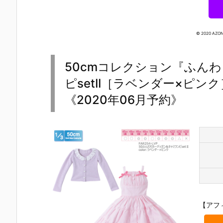
© 2020 AZON
50cmコレクション『ふん
ピsetII［ラベンダー×ピン
《2020年06月予約》
【リカちゃん
【リカちゃん
【ハピネスク
【SugarCu
【アフ
人形】『初音
人形】ぷちリ
ローバー】
s】ピコニー
ミク リカちゃ
カちゃん『初
『乙女の祈り
モP『マシュ