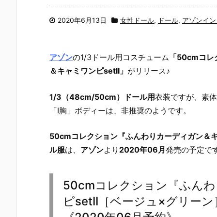
2020年6月13日
女性ドール
,
ドール
,
アゾンイン
アゾン
の1/3ドール用コスチューム
「50cmコ
＆キャミワンピsetII」
がリリース♪
1/3（48cm/50cm）ドール用
衣装ですが、素
「I胸」ボディーは、非推奨のようです。
50cmコレクション『ふんわりカーディガン＆キャ
ル服
は、
アゾン
より
2020年06月
発売の予定です
50cmコレクション『ふん
ピsetII［ベージュ×グリー