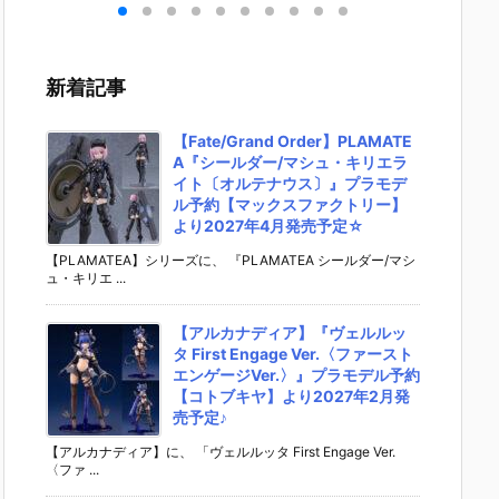
on
ollection Mis
アエクレー
ん』ドール予
音ミク
RI
aki『Street
ル』名探偵プ
約【タカラト
ション
OM
Wise 81106
リキュア！ ド
ミー】より20
ル予約
』ド
ストリート・
ール予約【バ
26年8月29日
ラトミ
新着記事
【ア
ワイズ』ドー
ンダイ】より
発売♪
り202
20
ル予約【アゾ
2026年7月2
29日発
26
ン】より202
5日発売♪
♪
【Fate/Grand Order】PLAMATE
定☆
6年6月18日
A『シールダー/マシュ・キリエラ
発売♪
イト〔オルテナウス〕』プラモデ
ル予約【マックスファクトリー】
より2027年4月発売予定☆
【PLAMATEA】シリーズに、 『PLAMATEA シールダー/マシ
ュ・キリエ ...
【アルカナディア】『ヴェルルッ
タ First Engage Ver.〈ファースト
エンゲージVer.〉』プラモデル予約
【コトブキヤ】より2027年2月発
売予定♪
【アルカナディア】に、 「ヴェルルッタ First Engage Ver.
〈ファ ...