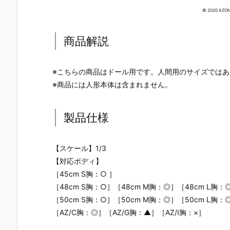
© 2020 AZON
商品解説
※こちらの商品はドール用です。人間用のサイズでは
※商品には人形本体は含まれません。
製品仕様
【スケール】1/3
【対応ボディ】
［45cm S胸：○ ］
［48cm S胸：○］［48cm M胸：◎］［48cm L胸：
［50cm S胸：○］［50cm M胸：◎］［50cm L胸：
［AZ/C胸：◎］［AZ/G胸：▲］［AZ/I胸：×］