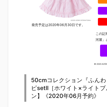
ん』ドール予
音ミクコレク
／まひろ』1/
マロッタ ～
約【タカラト
ション』ドー
6 ドール予約
elcome to S
ミー】より20
ル予約【タカ
【アゾン】よ
ugar Cup W
26年8月29日
ラトミー】よ
り2027年2月
nderland！
発売♪
り2026年8月
19日発売予定
～』シュガ
29日発売予定
♪
カップス 1/1
発売予定は2020年06月30日です。
♪
ドール予約
【アゾン】
この記
り2027年1
河屋」
22日発売予
☆
© 2020 AZON
50cmコレクション『ふん
ピsetII［ホワイト×ライト
ン】《2020年06月予約》