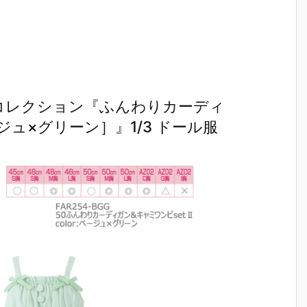
mコレクション『ふんわりカーディ
ジュ×グリーン］』1/3 ドール服