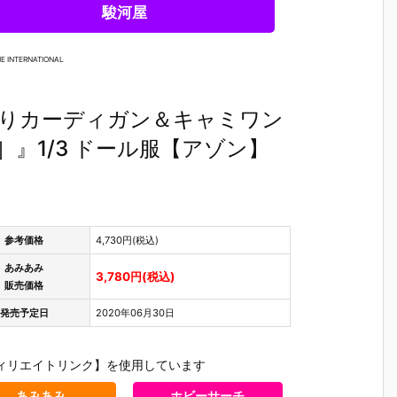
駿河屋
E INTERNATIONAL
わりカーディガン＆キャミワン
ク］』1/3 ドール服【アゾン】
参考価格
4,730円(税込)
あみあみ
3,780円(税込)
販売価格
発売予定日
2020年06月30日
p
【ルミナス＊
【アイマス】
【アイマス】
【プーキ
ィリエイトリンク】を使用しています
ストリート】
ピュアニーモ
ピュアニーモ
ーボンボ
1/6『望月 う
キャラクター
キャラクター
1/6『Pook
あみあみ
ホビーサーチ