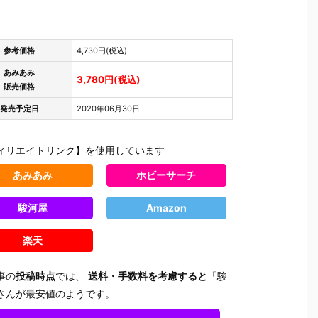
参考価格
4,730円(税込)
あみあみ
3,780円(税込)
販売価格
発売予定日
2020年06月30日
ィリエイトリンク】を使用しています
あみあみ
ホビーサーチ
駿河屋
Amazon
楽天
事の
投稿時点
では、
送料・手数料を考慮すると
「駿
さんが最安値のようです。