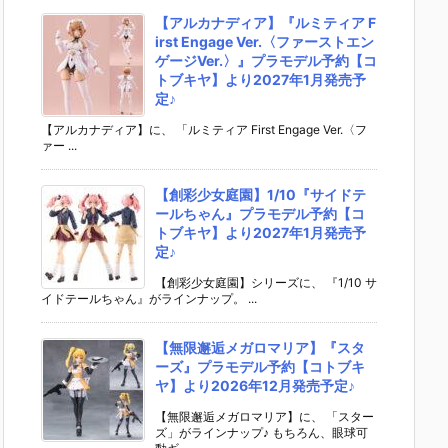
【アルカナディア】『ルミティア F
irst Engage Ver.〈ファーストエン
ゲージVer.〉』プラモデル予約【コ
トブキヤ】より2027年1月発売予
定♪
【アルカナディア】に、 「ルミティア First Engage Ver.〈フ
ァー ...
【創彩少女庭園】1/10『サイドテ
ールちゃん』プラモデル予約【コ
トブキヤ】より2027年1月発売予
定♪
【創彩少女庭園】シリーズに、 『1/10 サ
イドテールちゃん』がラインナップ。 ...
【無限邂逅メガロマリア】『スタ
ーズ』プラモデル予約【コトブキ
ヤ】より2026年12月発売予定♪
【無限邂逅メガロマリア】に、 「スター
ズ」がラインナップ♪ もちろん、眼球可