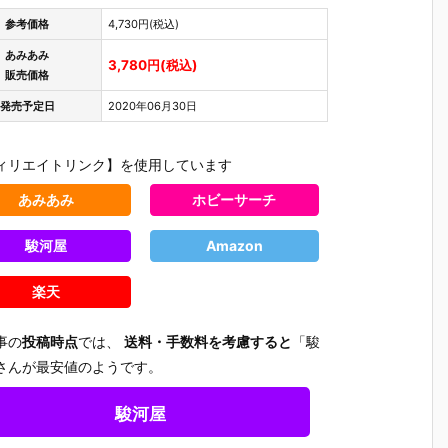
参考価格
4,730円(税込)
あみあみ
3,780円(税込)
販売価格
発売予定日
2020年06月30日
ィリエイトリンク】を使用しています
あみあみ
ホビーサーチ
駿河屋
Amazon
楽天
事の
投稿時点
では、
送料・手数料を考慮すると
「駿
さんが最安値のようです。
駿河屋