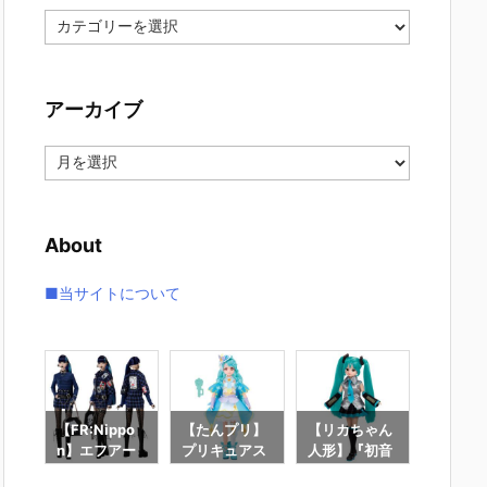
カ
テ
ゴ
リ
アーカイブ
ー
ア
ー
カ
イ
About
ブ
■当サイトについて
ーブ
【FR:Nippo
【たんプリ】
【リカちゃん
【リカ
ン】
n】エフアー
プリキュアス
人形】『初音
人形】
ie
ルニッポン C
タイル『キュ
ミク リカちゃ
カちゃ