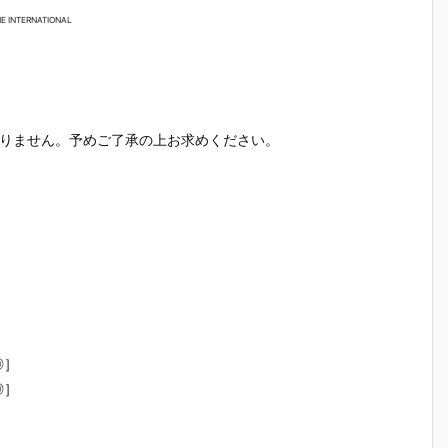
E INTERNATIONAL
ありません。予めご了承の上お求めください。
◎］
◎］