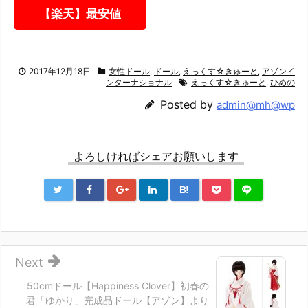
【楽天】最安値
2017年12月18日
女性ドール
,
ドール
,
えっくす☆きゅーと
,
アゾンイ
ンターナショナル
えっくす☆きゅーと
,
ひめの
Posted by
admin@mh@wp
よろしければシェアお願いします
B!
Next
50cmドール【Happiness Clover】初春の
君「ゆかり」完成品ドール【アゾン】より