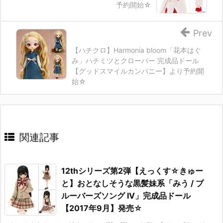
予約開始☆
Prev
【ハチクロ】Harmonia bloom「花本はぐ
み」ハチミツとクローバー 完成品ドール
【グッドスマイルカンパニー】より予約開
始☆
関連記事
12thシリーズ第2弾【えっくす☆きゅー
と】おとなしそうな黒髪妹系「みう / ブ
ルーバーズソング IV」完成品ドール
【2017年9月】発売☆