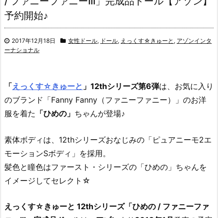
/ ファニーファニーIII」完成品ドール【アゾン】
予約開始♪
2017年12月18日
女性ドール
,
ドール
,
えっくす☆きゅーと
,
アゾンインタ
ーナショナル
「
えっくす☆きゅーと
」12thシリーズ第6弾
は、お気に入り
のブランド「Fanny Fanny（ファニーファニー）」のお洋
服を着た
「ひめの」
ちゃんが登場♪
素体ボディは、12thシリーズおなじみの「ピュアニーモ2エ
モーションSボディ」を採用。
髪色と瞳色はファースト・シリーズの「ひめの」ちゃんを
イメージしてセレクト☆
えっくす☆きゅーと 12thシリーズ「ひめの / ファニーファ