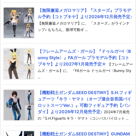
【無限邂逅メガロマリア】『スターズ』プラモデ
ル予約【コトブキヤ】より2026年12月発売予定♪
【無限邂逅メガロマリア】に、 「スターズ」がラインナ
ップ♪ もちろん、眼球可動ギ ...
【フレームアームズ・ガール】『ドゥルガーI〈B
unny Style〉』FAガール プラモデル予約【コト
ブキヤ】より2027年1月発売予定☆
【フレームアー
ムズ・ガール】に、 『FAガール ドゥルガーI〈Bunny Sty
...
【機動戦士ガンダムSEED DESTINY】S.H.フィギ
ュアーツ『キラ・ヤマト（オーブ連合首長国パイ
ロットスーツVer.）』可動フィギュア予約【バン
ダイ】より2026年12月発売予定♪
2024年7月発売
の『S.H.Figuarts キラ・ヤマト（コンパスパイロット ...
【機動戦士ガンダムSEED DESTINY】GUNDAM