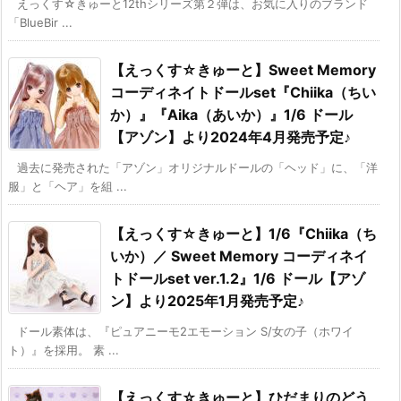
えっくす☆きゅーと12thシリーズ第２弾は、お気に入りのブランド
「BlueBir ...
【えっくす☆きゅーと】Sweet Memory
コーディネイトドールset『Chiika（ちい
か）』『Aika（あいか）』1/6 ドール
【アゾン】より2024年4月発売予定♪
過去に発売された「アゾン」オリジナルドールの「ヘッド」に、「洋
服」と「ヘア」を組 ...
【えっくす☆きゅーと】1/6『Chiika（ち
いか）／ Sweet Memory コーディネイ
トドールset ver.1.2』1/6 ドール【アゾ
ン】より2025年1月発売予定♪
ドール素体は、『ピュアニーモ2エモーション S/女の子（ホワイ
ト）』を採用。 素 ...
【えっくす☆きゅーと】ひだまりのどう