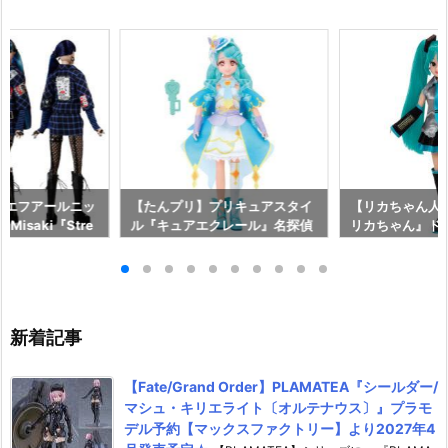
on】エフアールニッ
【たんプリ】プリキュアスタイ
【リカちゃん人
n Misaki『Stre
ル『キュアエクレール』名探偵
リカちゃん』ド
106 ストリート・ワ
プリキュア！ ドール予約【バン
ラトミー】より2
予約【アゾン】よ
ダイ】より2026年7月25日発
日発売♪
18日発売♪
売♪
新着記事
【Fate/Grand Order】PLAMATEA『シールダー/
マシュ・キリエライト〔オルテナウス〕』プラモ
デル予約【マックスファクトリー】より2027年4