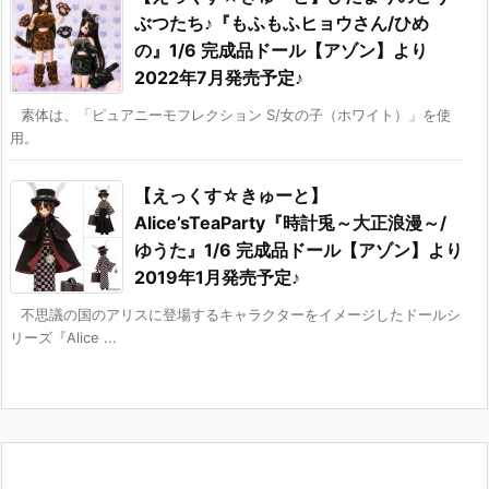
ぶつたち♪『もふもふヒョウさん/ひめ
の』1/6 完成品ドール【アゾン】より
2022年7月発売予定♪
素体は、「ピュアニーモフレクション S/女の子（ホワイト）」を使
用。
【えっくす☆きゅーと】
Alice’sTeaParty『時計兎～大正浪漫～/
ゆうた』1/6 完成品ドール【アゾン】より
2019年1月発売予定♪
不思議の国のアリスに登場するキャラクターをイメージしたドールシ
リーズ『Alice ...