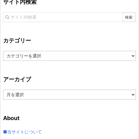
サイト内検索
カテゴリー
カ
テ
ゴ
リ
アーカイブ
ー
ア
ー
カ
イ
About
ブ
■当サイトについて