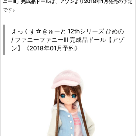
ニーIII」完成品ドール
は、
アゾン
より
2018年1月
発売の予定
です♪
えっくす☆きゅーと 12thシリーズ ひめの
/ ファニーファニーIII 完成品ドール【アゾ
ン】《2018年01月予約》