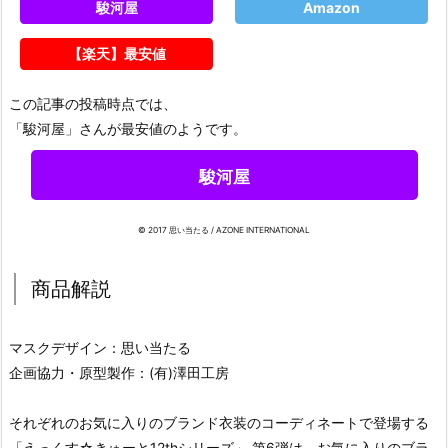
駿河屋
Amazon
【楽天】最安値
この記事の投稿時点では、
「駿河屋」さんが最安値のようです。
駿河屋
© 2017 思い当たる / AZONE INTERNATIONAL
商品解説
マスクデザイン：思い当たる
企画協力・原型製作：(有)澤田工房
それぞれのお気に入りのブランド衣装のコーディネートで登場する
「えっくす☆きゅーと12thシリーズ」 第6弾は、お気に入りのブラ