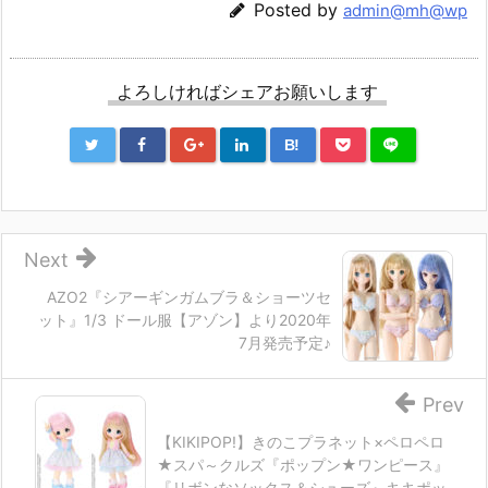
Posted by
admin@mh@wp
よろしければシェアお願いします
B!
Next
AZO2『シアーギンガムブラ＆ショーツセ
ット』1/3 ドール服【アゾン】より2020年
7月発売予定♪
Prev
【KIKIPOP!】きのこプラネット×ペロペロ
★スパ～クルズ『ポップン★ワンピース』
『リボンなソックス＆シューズ』キキポッ