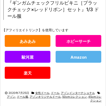
『ギンガムチェックフリルビキニ［ブラッ
クチェック×レッドリボン］セット』1/3 ド
ール服
【アフィリエイトリンク】を使用しています
あみあみ
ホビーサーチ
駿河屋
Amazon
楽天
2020年7月25日
女性ドール
,
ドール
,
アゾンインターナショナル
アゾン
,
ドール服
,
アゾンオリジナルドール
,
50cmコレクション
,
45cmコレ
クション