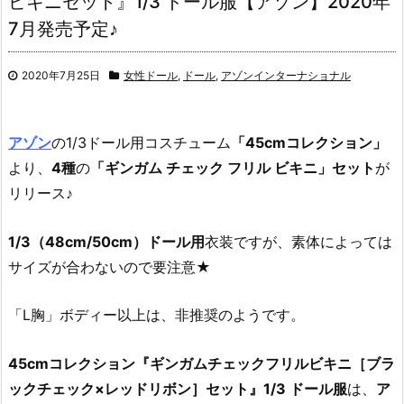
ビキニセット』1/3 ドール服【アゾン】2020年
7月発売予定♪
2020年7月25日
女性ドール
,
ドール
,
アゾンインターナショナル
アゾン
の1/3ドール用コスチューム
「45cmコレクション」
より、
4種
の
「ギンガム チェック フリル ビキニ」セット
が
リリース♪
1/3（48cm/50cm）ドール用
衣装ですが、素体によっては
サイズが合わないので要注意★
「L胸」ボディー以上は、非推奨のようです。
45cmコレクション『ギンガムチェックフリルビキニ［ブラ
ックチェック×レッドリボン］セット』1/3 ドール服
は、
ア