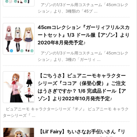
アゾンの1/3ドール用コスチューム「45cmコレク
ション」より、3種類の「45ブ ...
45cmコレクション『ガーリィフリルスカ
ートセット』1/3 ドール服【アゾン】より
2020年8月発売予定♪
アゾンの1/3ドール用コスチューム「45cmコレク
ション」より、3種の「ガーリィ ...
【ごちうさ】ピュアニーモキャラクター
シリーズ『ココア（保登心愛）』ご注文
はうさぎですか？ 1/6 完成品ドール【ア
ゾン】より2022年10月発売予定♪
ピュアニーモ キャラクターシリーズ『チノ』 ピュアニーモ キャラク
ターシリーズ『 ...
【Lil’ Fairy】ちいさなお手伝いさん『リ