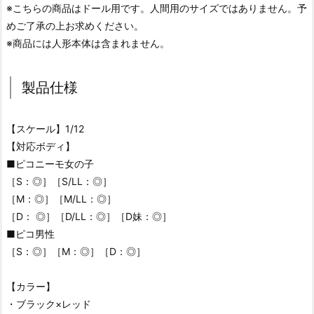
※こちらの商品はドール用です。人間用のサイズではありません。予
めご了承の上お求めください。
※商品には人形本体は含まれません。
製品仕様
【スケール】1/12
【対応ボディ】
■ピコニーモ女の子
［S：◎］［S/LL：◎］
［M：◎］［M/LL：◎］
［D： ◎］［D/LL：◎］［D妹：◎］
■ピコ男性
［S：◎］［M：◎］［D：◎］
【カラー】
・ブラック×レッド