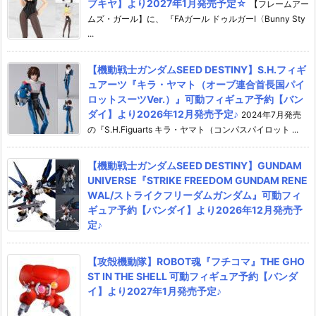
ブキヤ】より2027年1月発売予定☆
【フレームアー
ムズ・ガール】に、 『FAガール ドゥルガーI〈Bunny Sty
...
【機動戦士ガンダムSEED DESTINY】S.H.フィギ
ュアーツ『キラ・ヤマト（オーブ連合首長国パイ
ロットスーツVer.）』可動フィギュア予約【バン
ダイ】より2026年12月発売予定♪
2024年7月発売
の『S.H.Figuarts キラ・ヤマト（コンパスパイロット ...
【機動戦士ガンダムSEED DESTINY】GUNDAM
UNIVERSE『STRIKE FREEDOM GUNDAM RENE
WAL/ストライクフリーダムガンダム』可動フィ
ギュア予約【バンダイ】より2026年12月発売予
定♪
【攻殻機動隊】ROBOT魂『フチコマ』THE GHO
ST IN THE SHELL 可動フィギュア予約【バンダ
イ】より2027年1月発売予定♪