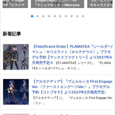
 Party* × Sugar
【SugarCups】ピコニーモP
【ローゼンメイ
ニーモP『ビスケテ
『マシュマロッタ ～Welcome
モキャラクター
Y TOY PARTY
to Sugar Cup Wonderland！
ル予約【アゾン】
rd限定販売）』シ
～』シュガーカップス 1/12 ドー
月27日発売☆
 ドール【ホビー
ル予約【アゾン】より2027年1
2025年7月発売
月22日発売予定☆
新着記事
【Fate/Grand Order】PLAMATEA『シールダー/
マシュ・キリエライト〔オルテナウス〕』プラモ
デル予約【マックスファクトリー】より2027年4
月発売予定☆
【PLAMATEA】シリーズに、 『PLAMA
TEA シールダー/マシュ・キリエ ...
【アルカナディア】『ヴェルルッタ First Engage
Ver.〈ファーストエンゲージVer.〉』プラモデル
予約【コトブキヤ】より2027年2月発売予定♪
【アルカナディア】に、 「ヴェルルッタ First Engage Ver.
〈ファ ...