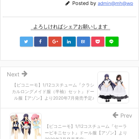
Posted by
admin@mh@wp
よろしければシェアお願いします
B!
Next
【ピコニーモ】1/12コスチューム『クラシ
カルロングメイド服（半袖）セット』ドー
ル服【アゾン】より2020年7月発売予定♪
Prev
【ピコニーモ】1/12コスチューム『セーラ
ービキニセット』ドール服【アゾン】より