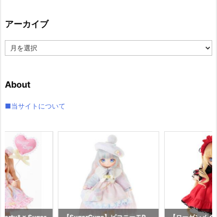
ゴ
リ
アーカイブ
ー
ア
ー
カ
イ
About
ブ
■当サイトについて