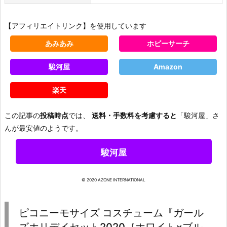
【アフィリエイトリンク】を使用しています
あみあみ
ホビーサーチ
駿河屋
Amazon
楽天
この記事の
投稿時点
では、
送料・手数料を考慮すると
「駿河屋」さ
んが最安値のようです。
駿河屋
© 2020 AZONE INTERNATIONAL
ピコニーモサイズ コスチューム『ガール
ズホリデイセット2020［ホワイト×ブル