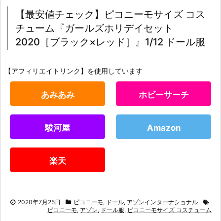
【最安値チェック】ピコニーモサイズ コス
チューム『ガールズホリデイセット
2020［ブラック×レッド］』1/12 ドール服
【アフィリエイトリンク】を使用しています
あみあみ
ホビーサーチ
駿河屋
Amazon
楽天
2020年7月25日
ピコニーモ
,
ドール
,
アゾンインターナショナル
ピコニーモ
,
アゾン
,
ドール服
,
ピコニーモサイズ コスチューム