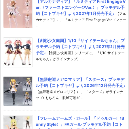
【アルカナディア】『ルミティア First Engage V
er.〈ファーストエンゲージVer.〉』プラモデル予
約【コトブキヤ】より2027年1月発売予定♪
【アル
カナディア】に、 「ルミティア First Engage Ver.〈ファー
...
【創彩少女庭園】1/10『サイドテールちゃん』プ
ラモデル予約【コトブキヤ】より2027年1月発売
予定♪
【創彩少女庭園】シリーズに、 『1/10 サイドテー
ルちゃん』がラインナップ。 ...
【無限邂逅メガロマリア】『スターズ』プラモデ
ル予約【コトブキヤ】より2026年12月発売予定♪
【無限邂逅メガロマリア】に、 「スターズ」がラインナ
ップ♪ もちろん、眼球可動ギ ...
【フレームアームズ・ガール】『ドゥルガーI〈B
unny Style〉』FAガール プラモデル予約【コト