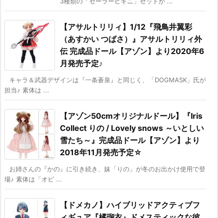
3種類の「セーラービキニ」セットが ...
【アサルトリリィ】1/12『飛鳥井翼彩
（あすかい つばさ）』アサルトリリィ外
伝 完成品ドール【アゾン】より2020年6
月発売予定♪
キャラ＆武器デザインは『一条蒼泉』と同じく、「DOGMASK」氏が
担当♪ 素体は ...
【アゾン50cmオリジナルドール】『Iris
Collect りの / Lovely snows ～いとしい
雪たち～』完成品ドール【アゾン】より
2018年11月発売予定☆
お姉さんの『かの』に引き続き、妹「りの」が冬のお出かけ使用で登
場♪ 素体は「オビ ...
【ドメカノ】ハイブリッドアクティブフ
ィギュア『橘瑠衣』ドメスティックな彼