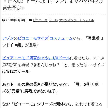
ト 白×紺』ドール服【アゾン】より2020年7月
発売予定♪
2020年7月26日
ピコニーモ
,
ドール
,
アゾンインターナショナル
アゾン
の
ピコニーモサイズ コスチューム
から、
「弓道着セ
ット 白×紺」
が登場♪
ピュアニーモ『四宮かぐや』1/6ドール
に着せたら、アニメ
第2期OPを再現できるんじゃね？！と、思ったら･･･サイズ
は
1/12スケール
。
あと
ドールの腕の長さが足りない
ので、
「弓」を引くポー
ズを“完璧”に再現できない
様子。
なお
「ピコニーモ」シリーズの素体
なら、どれでも着せる