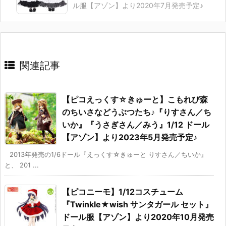
ル服【アゾン】より2020年7月発売予定♪
関連記事
【ピコえっくす☆きゅーと】こもれび森
のちいさなどうぶつたち♪『りすさん／ち
いか』『うさぎさん／みう』1/12 ドール
【アゾン】より2023年5月発売予定♪
2013年発売の1/6ドール『えっくす☆きゅーと りすさん／ちいか』
と、 201 ...
【ピコニーモ】1/12コスチューム
『Twinkle★wish サンタガール セット』
ドール服【アゾン】より2020年10月発売