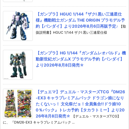
【ガンプラ】HGUC 1/144『ザクI 黒い三連星仕
様』機動戦士ガンダム THE ORIGIN プラモデル予
約【バンダイ】より2026年8月6日再販予定♪
【取
扱説明書】HGUC 1/144 ザクI 黒い三連星仕様
【ガンプラ】HG 1/144『ガンダムレオパルド』機
動新世紀ガンダムX プラモデル予約【バンダイ】
より2026年8月8日発売☆
【デュエマ】デュエル・マスターズTCG『DM26
-EX3 キャラプレミアムパック ドラゴン娘になり
たくないっ！ 文化祭だョ！全員集合!!ドラ娘10
0％パック』トレカ予約【タカラトミー】より20
26年8月8日発売☆
【デュエル・マスターズTCG】
に、 『DM26-EX3 キャラプレミアムパック ...