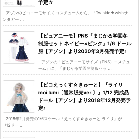
予定☆
アゾンのピコニーモサイズ コスチュームから、「Twinkle★wishサ
ンタガー ...
【ピュアニーモ】PNS『まじかる学園冬
制服セット ネイビー×ピンク』1/6 ドール
服【アゾン】より2020年3月発売予定♪
アゾンの「ピュアニーモサイズ（PNS）コスチュ
ーム」に、「まじかる学園冬制服セッ ...
【ピコえっくす☆きゅーと】『ライリ
moi lumi〔通常販売ver.〕』1/12 完成品
ドール【アゾン】より2018年12月発売予
定♪
2018年2月発売の1/6スケール『えっくす☆きゅーと ライリ』が、
1/12ドー ...