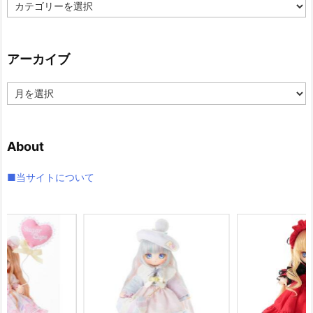
カ
テ
ゴ
リ
アーカイブ
ー
ア
ー
カ
イ
About
ブ
■当サイトについて