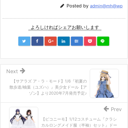
Posted by
admin@mh@wp
よろしければシェアお願いします
B!
Next
【サアラズ ア・ラ・モード】1/6『初夏の
散歩道/柚葉（ユズハ）』美少女ドール【ア
ゾン】より2020年7月発売予定♪
Prev
【ピコニーモ】1/12コスチューム『クラシ
カルロングメイド服（半袖）セット』ドー