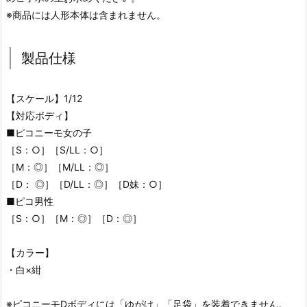
※商品には人形本体は含まれません。
製品仕様
【スケール】1/12
【対応ボディ】
■ピコニーモ女の子
［S：○］［S/LL：○］
［M：◎］［M/LL：◎］
［D： ◎］［D/LL：◎］［D妹：○］
■ピコ男性
［S：○］［M：◎］［D：◎］
【カラー】
・白×紺
※ピコニーモDボディには「ゆがけ」「足袋」を装着できません。