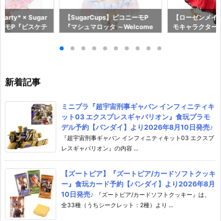
 Party* × Sugar
【SugarCups】ピコニーモP
【ローゼンメイ
ニーモP『ビスケテ
『マシュマロッタ ～Welcome
モキャラクター
Y TOY PARTY
to Sugar Cup Wonderland！
ル予約【アゾン】
rd限定販売）』シ
～』シュガーカップス 1/12 ドー
月27日発売☆
 ドール【ホビー
ル予約【アゾン】より2027年1
2025年7月発売
月22日発売予定☆
新着記事
ミニプラ『超宇宙刑事ギャバン インフィニティキ
ット03 エクスプレスギャバリオン』食玩プラモ
デル予約【バンダイ】より2026年8月10日発売♪
『超宇宙刑事ギャバン インフィニティキット03 エクスプ
レスギャバリオン』の内容 ...
【ズートピア】『ズートピア/カードソフトクッキ
ー』食玩カード予約【バンダイ】より2026年8月
10日発売♪
『ズートピア/カードソフトクッキー』は、
全33種（うちシークレット：2種）より ...