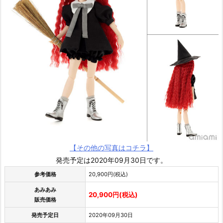
【その他の写真はコチラ】
発売予定は2020年09月30日です。
参考価格
20,900円(税込)
あみあみ
20,900円(税込)
販売価格
発売予定日
2020年09月30日