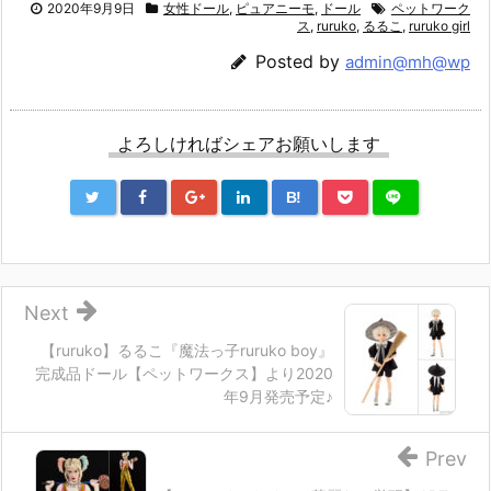
2020年9月9日
女性ドール
,
ピュアニーモ
,
ドール
ペットワーク
ス
,
ruruko
,
るるこ
,
ruruko girl
Posted by
admin@mh@wp
よろしければシェアお願いします
B!
Next
【ruruko】るるこ『魔法っ子ruruko boy』
完成品ドール【ペットワークス】より2020
年9月発売予定♪
Prev