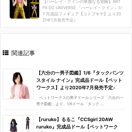
【ハーレイ・クインの華麗なる覚醒】ART
FX DC UNIVERSE 『ハーレイ・クイン』1/
7 完成品フィギュア【コトブキヤ】より20
21年1月発売予定♪
関連記事
【六分の一男子図鑑】1/6『タックパンツ
スタイル ナイン』完成品ドール【ペット
ワークス】より2020年7月発売予定♪
ペットワークスの男子ドールシリーズ「六分の一
男子図鑑」より、1/6ドール「タック ...
【ruruko】るるこ『CCSgirl 20AW
ruruko』完成品ドール【ペットワーク