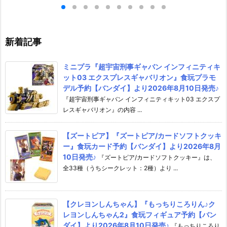
予約【アゾン】よ
ダイ】より2026年7月25日発
日発売♪
18日発売♪
売♪
新着記事
ミニプラ『超宇宙刑事ギャバン インフィニティキ
ット03 エクスプレスギャバリオン』食玩プラモ
デル予約【バンダイ】より2026年8月10日発売♪
『超宇宙刑事ギャバン インフィニティキット03 エクスプ
レスギャバリオン』の内容 ...
【ズートピア】『ズートピア/カードソフトクッキ
ー』食玩カード予約【バンダイ】より2026年8月
10日発売♪
『ズートピア/カードソフトクッキー』は、
全33種（うちシークレット：2種）より ...
【クレヨンしんちゃん】『もっちりころりん♪ク
レヨンしんちゃん2』食玩フィギュア予約【バン
ダイ】より2026年8月10日発売♪
『もっちりころり