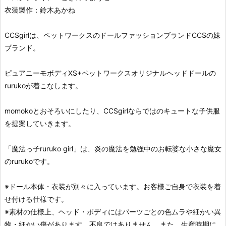
衣装製作：鈴木あかね
CCSgirlは、ペットワークスのドールファッションブランドCCSの妹
ブランド。
ピュアニーモボディXS+ペットワークスオリジナルヘッドドールの
rurukoが着こなします。
momokoとおそろいにしたり、CCSgirlならではのキュートな子供服
を提案していきます。
「魔法っ子ruruko girl」は、炎の魔法を勉強中のお転婆な小さな魔女
のrurukoです。
※ドール本体・衣装が別々に入っています。お客様ご自身で衣装を着
せ付ける仕様です。
※素材の仕様上、ヘッド・ボディにはパーツごとの色ムラや細かい異
物・細かい傷があります。不良ではありません。また、生産時期に