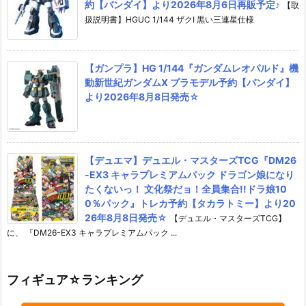
約【バンダイ】より2026年8月6日再販予定♪
【取
扱説明書】HGUC 1/144 ザクI 黒い三連星仕様
【ガンプラ】HG 1/144『ガンダムレオパルド』機
動新世紀ガンダムX プラモデル予約【バンダイ】
より2026年8月8日発売☆
【デュエマ】デュエル・マスターズTCG『DM26
-EX3 キャラプレミアムパック ドラゴン娘になり
たくないっ！ 文化祭だョ！全員集合!!ドラ娘10
0％パック』トレカ予約【タカラトミー】より20
26年8月8日発売☆
【デュエル・マスターズTCG】
に、 『DM26-EX3 キャラプレミアムパック ...
フィギュア☆ランキング