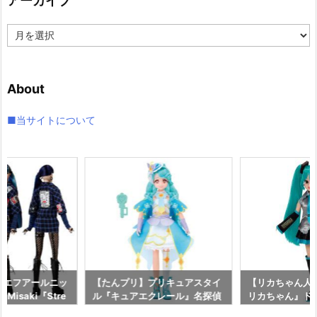
アーカイブ
ー
ア
ー
カ
イ
About
ブ
■当サイトについて
on】エフアールニッ
【たんプリ】プリキュアスタイ
【リカちゃん人
n Misaki『Stre
ル『キュアエクレール』名探偵
リカちゃん』ド
106 ストリート・ワ
プリキュア！ ドール予約【バン
ラトミー】より2