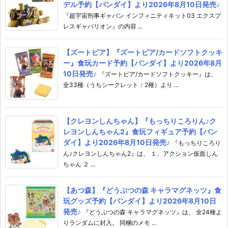
デル予約【バンダイ】より2026年8月10日発売♪
『超宇宙刑事ギャバン インフィニティキット03 エクスプ
レスギャバリオン』の内容 ...
【ズートピア】『ズートピア/カードソフトクッキ
ー』食玩カード予約【バンダイ】より2026年8月
10日発売♪
『ズートピア/カードソフトクッキー』は、
全33種（うちシークレット：2種）より ...
【クレヨンしんちゃん】『もっちりころりん♪ク
レヨンしんちゃん2』食玩フィギュア予約【バン
ダイ】より2026年8月10日発売♪
『もっちりころり
ん♪クレヨンしんちゃん2』は、 １、アクション仮面しん
ちゃん ２ ...
【あつ森】『どうぶつの森 キャラマグネッツ』食
玩グッズ予約【バンダイ】より2026年8月10日
発売♪
『どうぶつの森 キャラマグネッツ』は、 全24種よ
りランダムに封入。 同梱のメモ ...