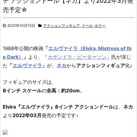
チ アクションドール【ネカ】より2022年3月発
売予定☆
2021年10月12日
アクションフィギュア
,
ドール
,
ホラー
1988年公開の映画
「
エルヴァイラ（Elvira, Mistress of th
e Dark）
」
より、「
カサンドラ・ピーターソン
」氏が演じ
た
「
エルヴァイラ
」
が、
ネカ
から
アクションフィギュア
化♪
フィギュアのサイズは、
8インチ スケール
の
全高：約20cm
。
Elvira『エルヴァイラ』8インチ アクションドール
は、
ネカ
より
2022年03月
発売の予定です♪