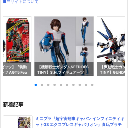
■当サイトについて
ーゼッツ】『装動
【機動戦士ガンダムSEED DES
【機動戦士ガンダム
ツ AGT5 Fea
TINY】S.H.フィギュアーツ
TINY】GUNDAM
ライダーガッチャー
『キラ・ヤマト（オーブ連合首
『STRIKE FRE
ギュア予約【バン
長国パイロットスーツVer.）』
M RENEWAL
26年8月3日発売
可動フィギュア予約【バンダ
ーダムガンダム
イ】より2026年12月発売予定♪
ア予約【バンダイ
年12月発売予定
新着記事
ミニプラ『超宇宙刑事ギャバン インフィニティキ
ット03 エクスプレスギャバリオン』食玩プラモ