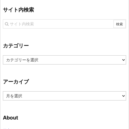
サイト内検索
カテゴリー
カ
テ
ゴ
リ
アーカイブ
ー
ア
ー
カ
イ
About
ブ