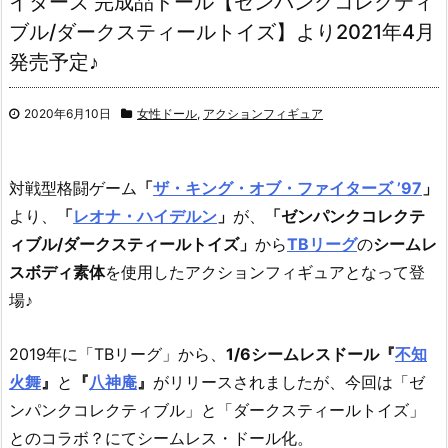
イターズ 完成品ドール【ゼンパンクコレクティ
ブル/ダークスティールトイズ】より2021年4月
発売予定♪
2020年6月10日
女性ドール
,
アクションフィギュア
対戦型格闘ゲーム
「
ザ・キング・オブ・ファイターズ ’97
」
より、
「
レオナ・ハイデルン
」
が、
「ゼンパンクコレクテ
ィブル/ダークスティールトイズ」
から
TBリーグ
の
シームレ
スボディ素体
を使用したアクションフィギュアとなって登
場♪
2019年に「TBリーグ」から、
1/6シームレスドール『
不知
火舞
』
と
『
八神庵
』
がリリースされましたが、今回は「ゼ
ンパンクコレクティブル」と「ダークスティールトイズ」
とのコラボ？にてシームレス・ドール化。