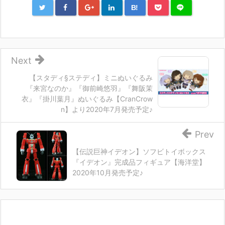
B!
Next
【スタディ§ステディ】ミニぬいぐるみ
『来宮なのか』『御前崎悠羽』『舞阪茉
衣』『掛川葉月』ぬいぐるみ【CranCrow
n】より2020年7月発売予定♪
Prev
【伝説巨神イデオン】ソフビトイボックス
『イデオン』完成品フィギュア【海洋堂】
2020年10月発売予定♪