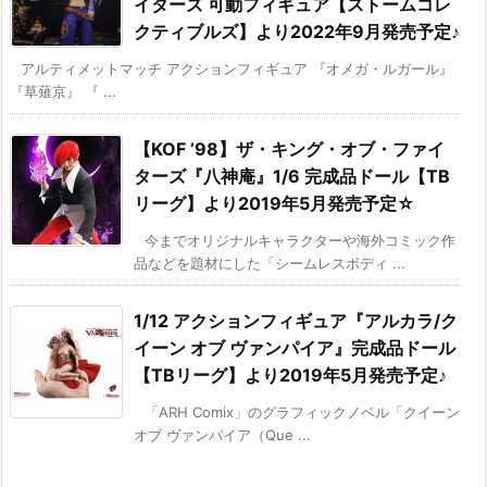
イターズ 可動フィギュア【ストームコレ
クティブルズ】より2022年9月発売予定♪
アルティメットマッチ アクションフィギュア 『オメガ・ルガール』
『草薙京』 『 ...
【KOF ’98】ザ・キング・オブ・ファイ
ターズ『八神庵』1/6 完成品ドール【TB
リーグ】より2019年5月発売予定☆
今までオリジナルキャラクターや海外コミック作
品などを題材にした「シームレスボディ ...
1/12 アクションフィギュア『アルカラ/ク
イーン オブ ヴァンパイア』完成品ドール
【TBリーグ】より2019年5月発売予定♪
「ARH Comix」のグラフィックノベル「クイーン
オブ ヴァンパイア（Que ...