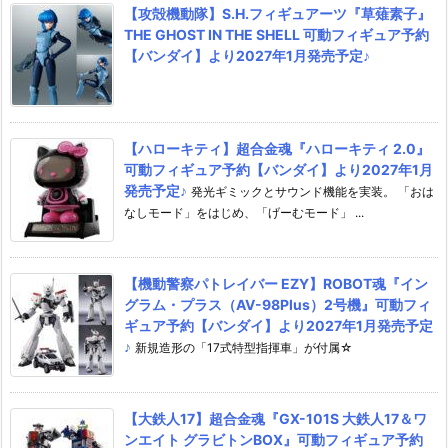
【攻殻機動隊】S.H.フィギュアーツ『草薙素子』
THE GHOST IN THE SHELL 可動フィギュア予約
【バンダイ】より2027年1月発売予定♪
【ハローキティ】超合金魂『ハローキティ 2.0』
可動フィギュア予約【バンダイ】より2027年1月
発売予定♪
発光ギミックとサウンド機能を実装。 「おは
なしモード」をはじめ、「げーむモード」 ...
【機動警察パトレイバー EZY】ROBOT魂『イン
グラム・プラス（AV-98Plus）2号機』可動フィ
ギュア予約【バンダイ】より2027年1月発売予定
♪
新規造形の「17式特型指揮車」が付属☆
【大鉄人17】超合金魂『GX-101S 大鉄人17＆ワ
ンエイト グラビトンBOX』可動フィギュア予約