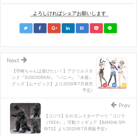
よろしければシェアお願いします
B!
Next
【宇崎ちゃんは遊びたい！】アクリルスタ
ンド『SUGOIDEKAI』『バニー』『水着』
グッズ【ムービック】より2020年7月発売
予定♪
Prev
【ゴジラ】S.H.モンスターアーツ『ゴジラ
（1954）』可動フィギュア【BANDAI SPI
RITS】より2020年7月再販予定♪