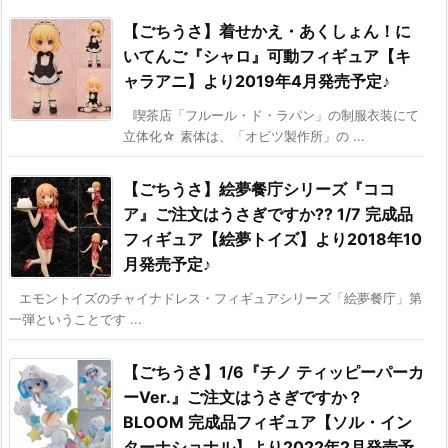
【ごちうさ】着せかえ・あくしょん！に
いてんご『シャロ』可動フィギュア【キ
ャラアニ】より2019年4月発売予定♪
喫茶店「フルール・ド・ラパン」の制服衣装にて
立体化☆ 素体は、「オビツ製作所」の ...
【ごちうさ】絵夢餐庁シリーズ『ココ
ア』ご注文はうさぎですか?? 1/7 完成品
フィギュア【絵夢トイズ】より2018年10
月発売予定♪
エモントイズのチャイナドレス・フィギュアシリーズ「絵夢餐庁」第
一弾ということです ...
【ごちうさ】1/6『チノ ティッピーパーカ
ーVer.』ご注文はうさぎですか？
BLOOM 完成品フィギュア【ソル・イン
ターナショナル】より2022年2月発売予