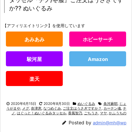
か?? ぬいぐるみ
【アフィリエイトリンク】を使用しています
あみあみ
ホビーサーチ
駿河屋
Amazon
楽天
2020年6月15日
2020年8月30日
ぬいぐるみ
条河麻耶
,
じょ
うがまや
,
メグ
,
奈津恵
,
なつめぐみ
,
ご注文はうさぎですか？
,
カーテン魂
,
チ
ノ
,
はぐっと！ぬいぐるみタッセル
,
香風智乃
,
ごちうさ
,
マヤ
,
かふうちの
Posted by
admin@mh@wp