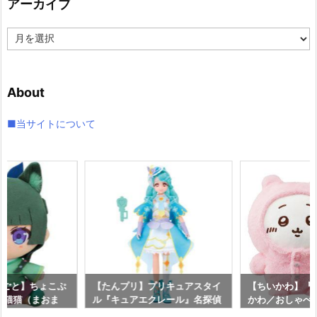
アーカイブ
ー
ア
ー
カ
イ
About
ブ
■当サイトについて
りごと】ちょこぷ
【たんプリ】プリキュアスタイ
【ちいかわ】『
『猫猫（まおま
ル『キュアエクレール』名探偵
かわ／おしゃべ
予約【グッドスマ
プリキュア！ ドール予約【バン
しゃべりうさぎ