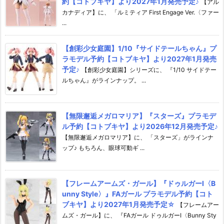
約【コトブキヤ】より2027年1月発売予定♪
【アル
カナディア】に、 「ルミティア First Engage Ver.〈ファー
...
【創彩少女庭園】1/10『サイドテールちゃん』プ
ラモデル予約【コトブキヤ】より2027年1月発売
予定♪
【創彩少女庭園】シリーズに、 『1/10 サイドテー
ルちゃん』がラインナップ。 ...
【無限邂逅メガロマリア】『スターズ』プラモデ
ル予約【コトブキヤ】より2026年12月発売予定♪
【無限邂逅メガロマリア】に、 「スターズ」がラインナ
ップ♪ もちろん、眼球可動ギ ...
【フレームアームズ・ガール】『ドゥルガーI〈B
unny Style〉』FAガール プラモデル予約【コト
ブキヤ】より2027年1月発売予定☆
【フレームアー
ムズ・ガール】に、 『FAガール ドゥルガーI〈Bunny Sty