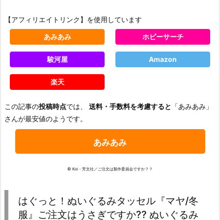
【アフィリエイトリンク】を使用しています
あみあみ
ホビーサーチ
駿河屋
Amazon
楽天
この記事の
投稿時点
では、
送料・手数料を考慮すると
「あみあみ」
さんが最安値のようです。
あみあみ
© Koi・芳文社／ご注文は製作委員会ですか？？
はぐっと！ぬいぐるみタッセル『マヤ/冬
服』ご注文はうさぎですか?? ぬいぐるみ