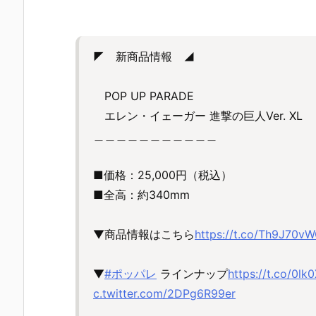
◤ 新商品情報 ◢
POP UP PARADE
エレン・イェーガー 進撃の巨人Ver. XL
＿＿＿＿＿＿＿＿＿＿＿
■価格：25,000円（税込）
■全高：約340mm
▼商品情報はこちら
https://t.co/Th9J70v
▼
#ポッパレ
ラインナップ
https://t.co/0lk
c.twitter.com/2DPg6R99er