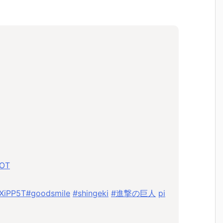
WOT
0XiPP5T
#goodsmile
#shingeki
#進撃の巨人
pi