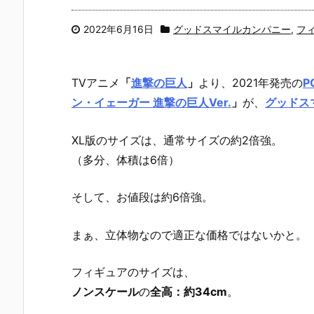
2022年6月16日
グッドスマイルカンパニー
,
フ
TVアニメ
「
進撃の巨人
」
より、2021年発売の
P
ン・イェーガー 進撃の巨人Ver.
」
が、
グッドス
XL版のサイズは、通常サイズの約2倍強。
（多分、体積は6倍）
そして、お値段は約6倍強。
まぁ、立体物なので適正な価格ではないかと。
フィギュアのサイズは、
ノンスケール
の
全高：約34cm
。