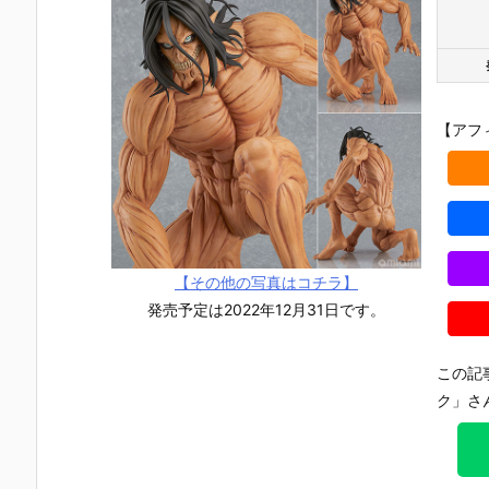
【アフ
【その他の写真はコチラ】
発売予定は2022年12月31日です。
この記
ク」さ
【ナイツ&マ
【東島丹三郎
【初音ミク】
【メガニケ
ジック】MOD
は仮面ライダ
PLAMATEA
1/12『レッ
EROID『ゴル
ーになりた
『初音ミク』
フード ナン