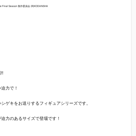
』
OID『エヴァ
『スーパーメ
r.』saitom プ
ブルーア
nal Season 製作委員会 (R)KODANSHA
：
ンゲリオン第
カゴジラ』プ
ラモデル予約
イブ 可動
フ
13号機』プラ
ラモデル予約
【グッドスマ
ギュア予
約
モデル予約
【グッドスマ
イルカンパニ
【グッド
【グッドスマ
イルカンパニ
ー】より202
イルカン
イルカンパニ
ー】より202
7年2月発売予
ー】より2
2
ー】より202
7年3月発売予
定♪
7年4月発
7年1月発売予
定♪
定☆
定♪
!
い迫力で！
に新しいシゲキをお送りするフィギュアシリーズです。
が迫力のあるサイズで登場です！