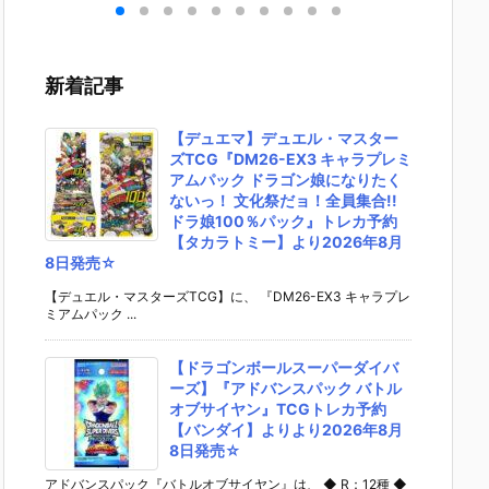
ーカ
栖（まきせ く
『アル・アジ
ドリーオ（金
い】fig
フィ
りす）』STEI
フ』プラモデ
獅子）』『ジ
『岡田
約
NS;GATE プ
ル予約【グッ
ルバティーガ
（電波
スマ
ラモデル予約
ドスマイルカ
（銀虎）』プ
ックルV
新着記事
パニ
【グッドスマ
ンパニー】よ
ラモデル予約
r.）』
02
イルカンパニ
り2027年4月
【グッドスマ
ィギュ
売予
ー】より202
発売予定☆
イルカンパニ
【グッ
【デュエマ】デュエル・マスター
6年12月発売
ー】より202
イルカ
ズTCG『DM26-EX3 キャラプレミ
予定♪
7年1月発売予
ー】202
アムパック ドラゴン娘になりたく
定♪
月発売予
ないっ！ 文化祭だョ！全員集合!!
ドラ娘100％パック』トレカ予約
【タカラトミー】より2026年8月
8日発売☆
【デュエル・マスターズTCG】に、 『DM26-EX3 キャラプレ
ミアムパック ...
【ドラゴンボールスーパーダイバ
ーズ】『アドバンスパック バトル
オブサイヤン』TCGトレカ予約
【バンダイ】よりより2026年8月
8日発売☆
アドバンスパック『バトルオブサイヤン』は、 ◆ R：12種 ◆