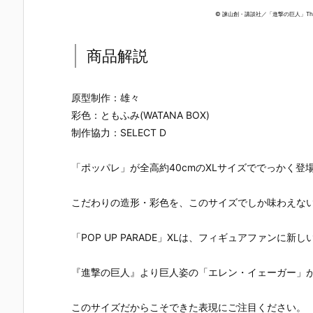
ドリーオ（金
い】figma
キャラクタ
ンスレッド
© 諫山創・講談社／「進撃の巨人」The Fi
獅子）』『ジ
『岡田ユリコ
ー・ボーカ
勝利の女神
ルバティーガ
（電波人間タ
ル・シリーズ
NIKKE 可動
（銀虎）』プ
ックルVe
01 プラモデル
ィギュア予
商品解説
ラモデル予約
r.）』可動フ
予約【グッド
【あみあみ×
【グッドスマ
ィギュア予約
スマイルカン
蝸之殼Snail
イルカンパニ
【グッドスマ
パニー】より
Shell】より
ー】より202
イルカンパニ
2027年1月発
027年6月発
原型制作：雄々
7年1月発売予
ー】2027年5
売予定♪
売予定☆
彩色：ともふみ(WATANA BOX)
定♪
月発売予定♪
制作協力：SELECT D
「ポッパレ」が全高約40cmのXLサイズででっかく登場!
こだわりの造形・彩色を、このサイズでしか味わえな
「POP UP PARADE」XLは、フィギュアファン
『進撃の巨人』より巨人姿の「エレン・イェーガー」
このサイズだからこそできた表現にご注目ください。