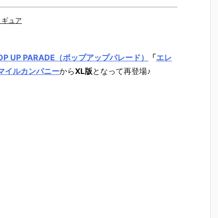
ィギュア
OP UP PARADE（ポップアップパレード）
「
エレ
マイルカンパニー
から
XL版
となって再登場♪