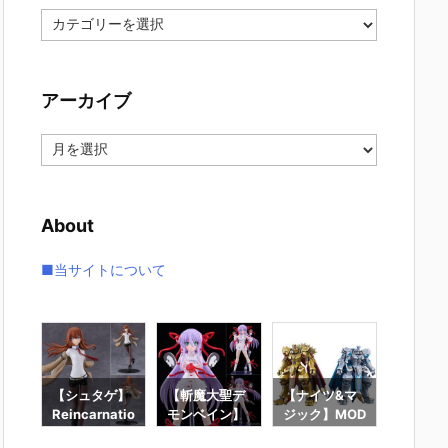
カ
テ
ゴ
リ
アーカイブ
ー
ア
ー
カ
イ
About
ブ
■当サイトについて
】f
【シュタゲ】
【斬魔大聖デ
【ナイツ&マ
【東島
ロ
Reincarnatio
モンベイン】
ジック】MOD
は仮面
ー』
n『牧瀬紅莉
PLAMATEA
EROID『ゴル
ーにな