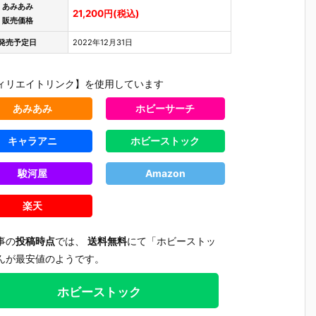
あみあみ
21,200円(税込)
販売価格
発売予定日
2022年12月31日
ィリエイトリンク】を使用しています
あみあみ
ホビーサーチ
キャラアニ
ホビーストック
駿河屋
Amazon
楽天
事の
投稿時点
では、
送料無料
にて「ホビーストッ
んが最安値のようです。
】
【ヱヴァンゲ
【ゴジラvsメ
【DF】PLAM
【ブルアカ
ホビーストック
ド
リヲン新劇場
カゴジラ】M
ATEA『ケリ
igma『シ
セ
版】MODER
ODEROID
ー バニーVe
コ＊テラ