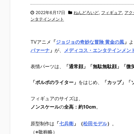
2022年6月17日
ねんどろいど
,
フィギュア
,
アク
ンタテインメント
TVアニメ
「
ジョジョの奇妙な冒険 黄金の風
」
よ
バァーナ
」
が、
メディコス・エンタテインメン
表情パーツは、
「通常顔」「無駄無駄顔」「微
「ポルポのライター」
をはじめ、
「カップ」「
フィギュアのサイズは、
ノンスケール
の
全高：約10cm
。
原型制作は
「
七兵衛
」（
松田モデル
）
。
（※敬称略）