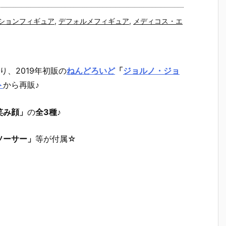
ションフィギュア
,
デフォルメフィギュア
,
メディコス・エ
り、2019年初販の
ねんどろいど
「
ジョルノ・ジョ
ト
から再販♪
笑み顔」
の
全3種
♪
ソーサー」
等が付属☆