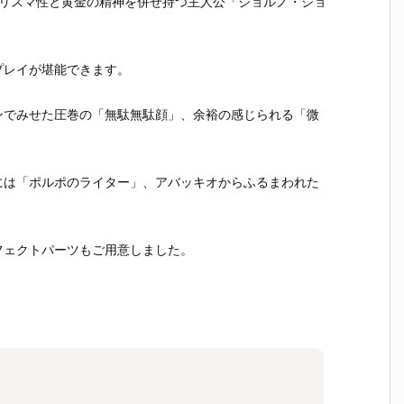
カリスマ性と黄金の精神を併せ持つ主人公「ジョルノ・ジョ
プレイが堪能できます。
ンでみせた圧巻の「無駄無駄顔」、余裕の感じられる「微
には「ポルポのライター」、アバッキオからふるまわれた
フェクトパーツもご用意しました。
。