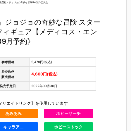
ラ
『レゼ』デフ
いど『式波・
いど『エヴァ
華（しいな
IONS/集英社・ジョジョの奇妙な冒険GW製作委員会
』
ォルメ可動フ
アスカ・ラン
ンゲリオン初
いか）』
可
ィギュア予約
グレー テスト
号機』デフォ
ォルメ可
ア
【グッドスマ
スーツVer.』
ルメ可動フィ
ィギュア
O』ジョジョの奇妙な冒険 スター
ド
イルカンパニ
デフォルメ可
ギュア予約
【グッド
ン
ー】より202
動フィギュア
【グッドスマ
イルカン
フィギュア【メディコス・エン
り
6年6月発売予
予約【グッド
イルカンパニ
ー】より2
09月予約》
発
定☆
スマイルカン
ー】より202
6年2月発
パニー】より
6年5月発売予
定♪
2025年11月
定♪
発売予定♪
参考価格
5,478円(税込)
あみあみ
4,600円(税込)
販売価格
発売予定日
2022年09月30日
ィリエイトリンク】を使用しています
あみあみ
ホビーサーチ
キャラアニ
ホビーストック