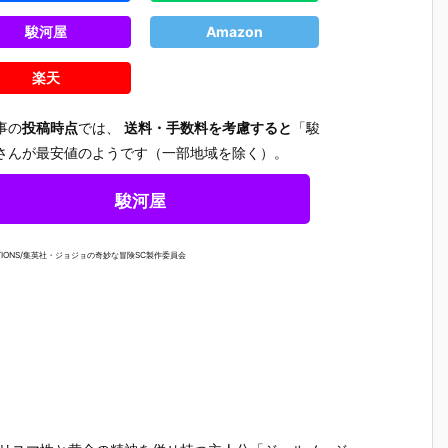
駿河屋
Amazon
楽天
事の
投稿時点
では、
送料・手数料を考慮すると
「駿
さんが最安値のようです（一部地域を除く）。
駿河屋
CATIONS/集英社・ジョジョの奇妙な冒険SC製作委員会