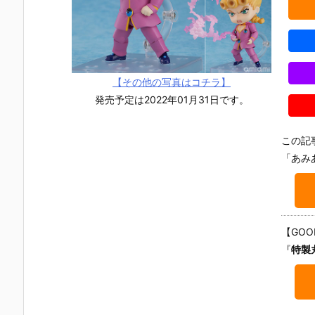
【その他の写真はコチラ】
発売予定は2022年01月31日です。
この記
「あみ
【GOO
『
特製
【チェンソー
【Fate/Gran
【ペルソナ３
【ホロライ
マン レゼ篇】
d Order】ね
リロード】ね
ブ】ねんど
ねんどろいど
んどろいど
んどろいど
いど『星街