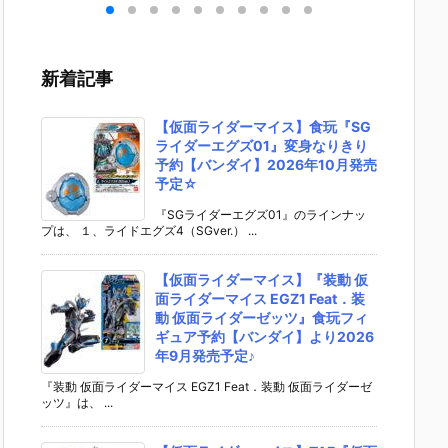
 ゆ
ブキ 洋服衣装
rst Descend
『レゼ 私服V
『バー
デフ
Ver.』デフォ
ant デフォル
er. べーしっ
ー/アル
動フ
ルメ可動フィ
メ可動フィギ
く』デフォル
ア・キ
予約
ギュア予約
ュア予約【マ
メ可動フィギ
ー』デ
新着記事
スマ
【グッドスマ
ックスファク
ュア予約【グ
メ可動
パニ
イルカンパニ
トリー】より
ッドスマイル
ュア予
02
ー】より202
2027年1月発
カンパニー】
ッドス
【仮面ライダーマイス】食玩『SG
売予
6年2月発売予
売予定♪
より2026年8
カンパ
ライダーエグズ01』変身なりきり
定☆
月発売予定♪
2026
予約【バンダイ】2026年10月発売
売予定♪
予定☆
『SGライダーエグズ01』のラインナッ
プは、 １、ライドエグズ4（SGver.） ...
【仮面ライダーマイス】『装動 仮
面ライダーマイス EGZ1 Feat．装
動 仮面ライダーゼッツ』食玩フィ
ギュア予約【バンダイ】より2026
年9月発売予定♪
『装動 仮面ライダーマイス EGZ1 Feat．装動 仮面ライダーゼ
ッツ』は、 ...