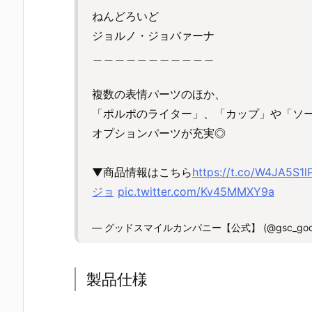
ねんどろいど
ジョルノ・ジョバァーナ
＿＿＿＿＿＿＿＿＿＿＿
複数の表情パーツのほか、
「ポルポのライター」、「カップ」や「ソ
オプションパーツが充実◎
▼商品情報はこちら
https://t.co/W4JA5S1l
ジョ
pic.twitter.com/Kv45MMXY9a
— グッドスマイルカンパニー【公式】 (@gsc_good
製品仕様