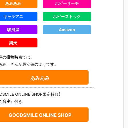
あみあみ
ホビーサーチ
キャラアニ
ホビーストック
駿河屋
Amazon
楽天
事の
投稿時点
では、
あみ」さんが最安値のようです。
あみあみ
DSMILE ONLINE SHOP限定特典】
丸台座
』付き
【チェンソー
【ヱヴァンゲ
【ヱヴァンゲ
【にじさ
GOODSMILE ONLINE SHOP
ろ
マン レゼ篇】
リヲン新劇場
リヲン新劇場
じ】ねん
す
ねんどろいど
版】ねんどろ
版】ねんどろ
いど『椎