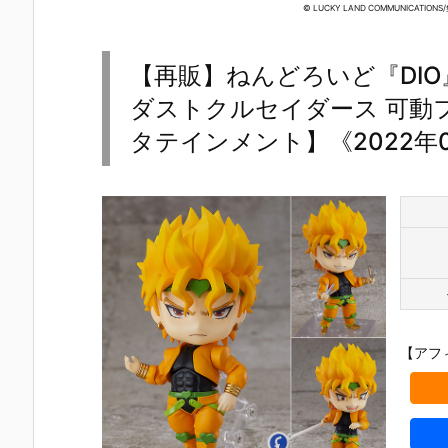
『レゼ 私服V
『バーサーカ
『アイギス2.
いせい セー
© LUCKY LAND COMMUNICAT
er. べーしっ
ー/アルトリ
0』デフォル
ー衣装Ver.
く』デフォル
ア・キャスタ
メ可動フィギ
デフォルメ
メ可動フィギ
ー』デフォル
ュア予約【グ
動フィギュ
【再販】ねんどろいど『DI
ュア予約【グ
メ可動フィギ
ッドスマイル
予約【グッ
ッドスマイル
ュア予約【グ
カンパニー】
スマイルカ
ダストクルセイダース 可動
カンパニー】
ッドスマイル
より2026年5
パニー】よ
タテインメント】《2022年
より2026年8
カンパニー】
月発売予定♪
2026年4月
月発売予定♪
2026年3月発
売予定☆
売予定♪
【アフ