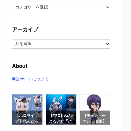
カ
テ
ゴ
リ
アーカイブ
ー
ア
ー
カ
イ
About
ブ
■当サイトについて
ん
【ホロライ
【TFD】ねん
【チェンソー
【Fate/
どろ
ブ】ねんどろ
どろいど『バ
マン レゼ篇】
d Orde
名唯
いど『白上フ
ニー』The Fi
ねんどろいど
んどろ