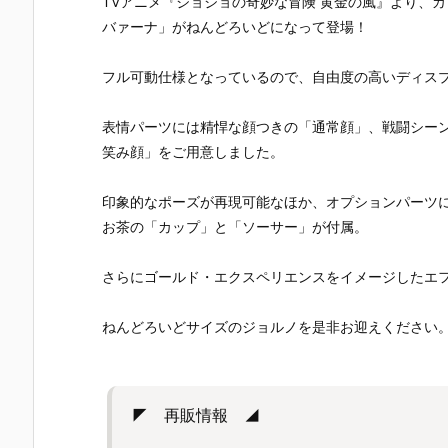
TVアニメ『ジョジョの奇妙な冒険 黄金の風』より、
バァーナ」がねんどろいどになって登場！
フル可動仕様となっているので、自由度の高いディス
表情パーツには精悍な顔つきの「通常顔」、戦闘シー
笑み顔」をご用意しました。
印象的なポーズが再現可能なほか、オプションパーツ
お茶の「カップ」と「ソーサー」が付属。
さらにゴールド・エクスペリエンスをイメージしたエ
ねんどろいどサイズのジョルノを是非お迎えください
◤ 再販情報 ◢