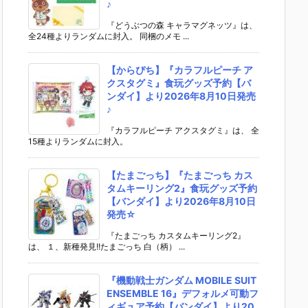
♪
『どうぶつの森 キャラマグネッツ』は、
全24種よりランダムに封入。 同梱のメモ ...
【からぴち】『カラフルピーチ ア
クスタグミ』食玩グッズ予約【バ
ンダイ】より2026年8月10日発売
♪
『カラフルピーチ アクスタグミ』は、 全
15種よりランダムに封入。
【たまごっち】『たまごっち カス
タムキーリング2』食玩グッズ予約
【バンダイ】より2026年8月10日
発売☆
『たまごっち カスタムキーリング2』
は、 １、新種発見!!たまごっち 白（柄） ...
『機動戦士ガンダム MOBILE SUIT
ENSEMBLE 16』デフォルメ可動フ
ィギュア予約【バンダイ】より20