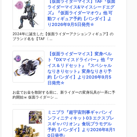
【仮面ライダーマイス】TAF『仮面
ライダーマイス&マイスシードエグ
ズ』『仮面ライダーマオウ』他 可
動フィギュア予約【バンダイ】よ
り2026年9月5日発売☆
2024年に誕生した【仮面ライダーアクションフィギュア】の
ブランド名を【TAF〈 ...
【仮面ライダーマイス】変身ベル
ト『DXマイスドライバー』他『マ
イス＆リドセット』『スペシャル
なりきりセット』変身なりきり予
約【バンダイ】より2026年9月5
日発売☆
お盆でお金を散財する前に、新ライダーの変身玩具が一斉に予
約開始ｗ 仮面ライダーシ ...
ミニプラ『超宇宙刑事ギャバン イ
ンフィニティキット03 エクスプレ
スギャバリオン』食玩プラモデル
予約【バンダイ】より2026年8月1
0日発売♪