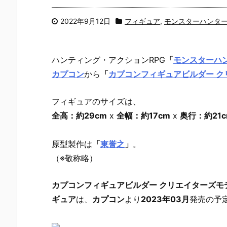
2022年9月12日
フィギュア
,
モンスターハンタ
ハンティング・アクションRPG
「
モンスターハ
カプコン
から
「
カプコンフィギュアビルダー ク
フィギュアのサイズは、
全高：約29cm
x
全幅：約17cm
x
奥行：約21c
原型製作は
「
東誉之
」
。
（※敬称略）
カプコンフィギュアビルダー クリエイターズモ
ギュア
は、
カプコン
より
2023年03月
発売の予