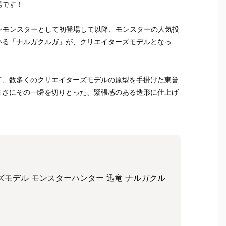
魂『イングラ
人17＆ワンエ
魂『GX-121
ブ・バル
場です！
予
ム・プラス
イト グラビト
コン・バトラ
ー『VF-1J
（AV-98Plu
ンBOX』可動
ーV6』変形
ルキリー45
インモンスターとして初登場して以降、モンスターの人気投
2
s）2号機』可
フィギュア予
合体フィギュ
Anniv.』
予
動フィギュア
約【バンダ
ア予約【バン
フィギュ
いる「ナルガクルガ」が、クリエイターズモデルとなっ
予約【バンダ
イ】より202
ダイ】より20
約【バン
イ】より202
7年3月発売予
27年2月発売
イ】より2
7年1月発売予
定♪
予定♪
7年1月発
定♪
定♪
等、数多くのクリエイターズモデルの原型を手掛けた東誉
まさにその一瞬を切りとった、緊張感のある造形に仕上げ
モデル モンスターハンター 迅竜 ナルガクル