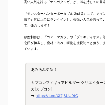
UNDAM UNI
マ』THE GH
『草薙素子』
ィ 2.0』可動
高い人気を誇る「ナルガクルガ」が、満を持しての登
VERSE『ST
OST IN THE
THE GHOST
フィギュア
RIKE FREED
SHELL 可動フ
IN THE SHEL
約【バンダ
『モンスターハンターポータブル 2nd G』にて、メ
OM GUNDA
ィギュア予約
L 可動フィギ
イ】より20
M RENEWA
【バンダイ】
ュア予約【バ
7年1月発売
票でも常に上位にランクインし、根強い人気を誇って
L/ストライク
より2027年1
ンダイ】より
定♪
て、発売します！
フリーダムガ
月発売予定♪
2027年1月発
ンダム』可動
売予定♪
フィギュア予
原型制作は、「ゴア・マガラ」や「ブラキディオス」
約【バンダ
之氏が担当し、密林に潜み、獲物を虎視眈々と狙う、
イ】より202
ています。
6年12月発売
予定♪
あみあみ更新！
カプコンフィギュアビルダー クリエイターズ
ガ[カプコン]
⇒
https://t.co/Xf7j8UU0tC