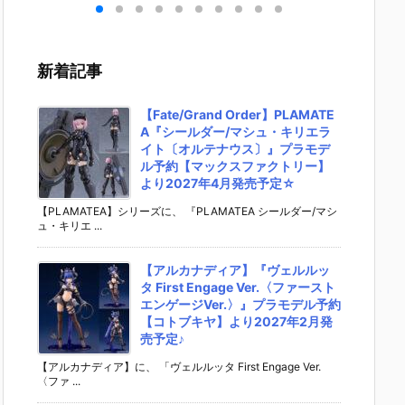
キリ
イダーゼッツ
S.H.フィギュ
UNDAM UNI
マ』THE
 バ
AGT5 Feat.
アーツ『キ
VERSE『ST
OST IN
th
装動 仮面ライ
ラ・ヤマト
RIKE FREED
SHELL
変形
ダーガッチャ
（オーブ連合
OM GUNDA
ィギュ
新着記事
ア予
ード』食玩フ
首長国パイロ
M RENEWA
【バン
ダ
ィギュア予約
ットスーツVe
L/ストライク
より202
02
【バンダイ】
r.）』可動フ
フリーダムガ
月発売予
【Fate/Grand Order】PLAMATE
売予
より2026年8
ィギュア予約
ンダム』可動
A『シールダー/マシュ・キリエラ
月3日発売♪
【バンダイ】
フィギュア予
イト〔オルテナウス〕』プラモデ
より2026年1
約【バンダ
ル予約【マックスファクトリー】
2月発売予定♪
イ】より202
より2027年4月発売予定☆
6年12月発売
予定♪
【PLAMATEA】シリーズに、 『PLAMATEA シールダー/マシ
ュ・キリエ ...
【アルカナディア】『ヴェルルッ
タ First Engage Ver.〈ファースト
エンゲージVer.〉』プラモデル予約
【コトブキヤ】より2027年2月発
売予定♪
【アルカナディア】に、 「ヴェルルッタ First Engage Ver.
〈ファ ...