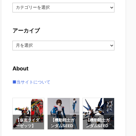
カ
テ
ゴ
リ
アーカイブ
ー
ア
ー
カ
イ
About
ブ
■当サイトについて
要塞
【仮面ライダ
【機動戦士ガ
【機動戦士ガ
【攻殻
】オ
ーゼッツ】
ンダムSEED
ンダムSEED
隊】RO
オ
『装動 仮面ラ
DESTINY】
DESTINY】G
魂『フ