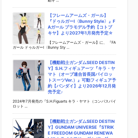
動ギ ...
【フレームアームズ・ガール】
『ドゥルガーI〈Bunny Style〉』F
Aガール プラモデル予約【コトブ
キヤ】より2027年1月発売予定☆
【フレームアームズ・ガール】に、 『FA
ガール ドゥルガーI〈Bunny Sty ...
【機動戦士ガンダムSEED DESTIN
Y】S.H.フィギュアーツ『キラ・ヤ
マト（オーブ連合首長国パイロッ
トスーツVer.）』可動フィギュア予
約【バンダイ】より2026年12月発
売予定♪
2024年7月発売の『S.H.Figuarts キラ・ヤマト（コンパスパイ
ロット ...
【機動戦士ガンダムSEED DESTIN
Y】GUNDAM UNIVERSE『STRIK
E FREEDOM GUNDAM RENEWA