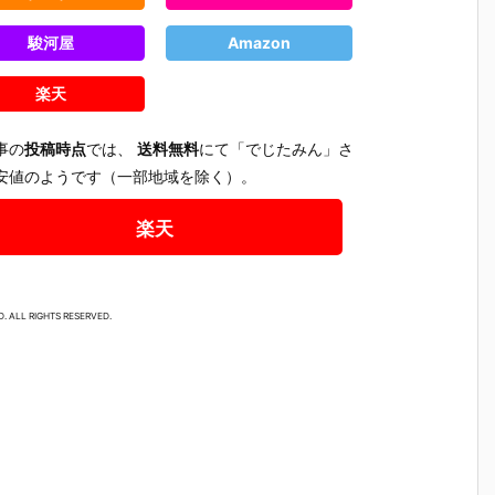
駿河屋
Amazon
楽天
事の
投稿時点
では、
送料無料
にて「でじたみん」さ
安値のようです（一部地域を除く）。
楽天
. ALL RIGHTS RESERVED.
テ
【機動警察パ
【大鉄人17】
【超電磁ロボ
【超時空
魂
トレイバー E
超合金魂『G
コン・バトラ
マクロス
テ
ZY】ROBOT
X-101S 大鉄
ーV】超合金
リジン・