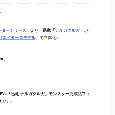
ー
ンターシリーズ
」
より、
迅竜
「
ナルガクルガ
」
が、
リエイターズモデル
」
で立体化♪
m
。
デル『迅竜 ナルガクルガ』モンスター完成品フィ
定です♪