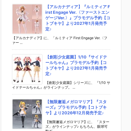
【アルカナディア】『ルミティア F
irst Engage Ver.〈ファーストエン
ゲージVer.〉』プラモデル予約【コ
トブキヤ】より2027年1月発売予
定♪
【アルカナディア】に、 「ルミティア First Engage Ver.〈フ
ァー ...
【創彩少女庭園】1/10『サイドテ
ールちゃん』プラモデル予約【コ
トブキヤ】より2027年1月発売予
定♪
【創彩少女庭園】シリーズに、 『1/10 サ
イドテールちゃん』がラインナップ。 ...
【無限邂逅メガロマリア】『スタ
ーズ』プラモデル予約【コトブキ
ヤ】より2026年12月発売予定♪
【無限邂逅メガロマリア】に、 「スター
ズ」がラインナップ♪ もちろん、眼球可