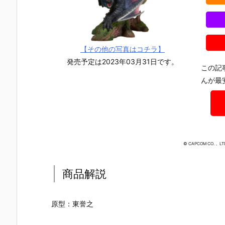
【その他の写真はコチラ】
発売予定は2023年03月31日です。
この記
んが最
© CAPCOM CO.， LTD
商品解説
【機動戦士ガ
【攻殻機動
【攻殻機動
【ハローキ
原型：東誉之
ンダムSEED
隊】ROBOT
隊】S.H.フィ
ィ】超合金
DESTINY】G
魂『フチコ
ギュアーツ
『ハローキ