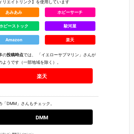
ィリエイトリンク】を使用しています
あみあみ
ホビーサーチ
ホビーストック
駿河屋
Amazon
楽天
事の
投稿時点
では、 「イエローサブマリン」さんが
のようです（一部地域を除く）。
楽天
め「DMM」さんもチェック。
DMM
【攻殻機動
【ハローキテ
【機動警察パ
【大鉄人1
隊】S.H.フィ
ィ】超合金魂
トレイバー E
超合金魂『
ギュアーツ
『ハローキテ
ZY】ROBOT
X-101S 
フジテレビ・東映アニメーション