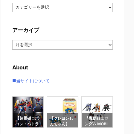
カ
テ
ゴ
リ
アーカイブ
ー
ア
ー
カ
イ
About
ブ
■当サイトについて
7】
【超電磁ロボ
【クレヨンし
『機動戦士ガ
【機動
G
コン・バトラ
んちゃん】
ンダム MOBI
ンダムS
大鉄
ーV】超合金
『もっちりこ
LE SUIT ENS
DESTI