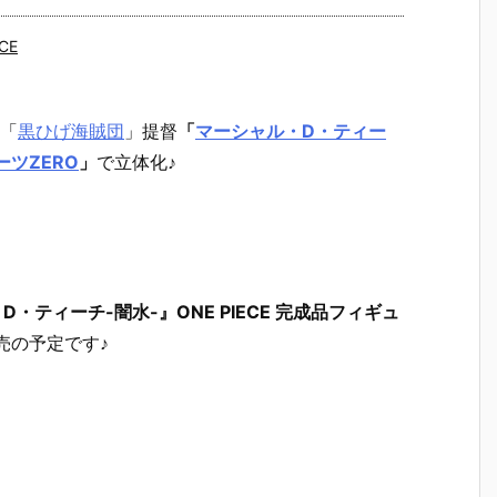
CE
「
黒ひげ海賊団
」提督
「
マーシャル・D・ティー
ツZERO
」
で立体化♪
・ティーチ-闇水-』ONE PIECE 完成品フィギュ
売の予定です♪