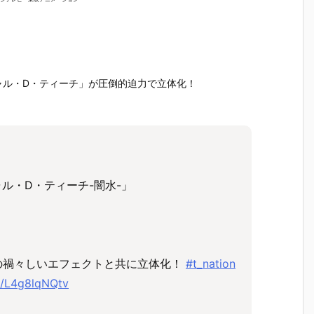
『草薙素子』
ィ 2.0』可動
魂『イングラ
人17＆ワ
THE GHOST
フィギュア予
ム・プラス
イト グラ
フ
IN THE SHEL
約【バンダ
（AV-98Plu
ンBOX』
約
L 可動フィギ
イ】より202
s）2号機』可
フィギュ
】
ュア予約【バ
7年1月発売予
動フィギュア
約【バン
1
ンダイ】より
定♪
予約【バンダ
イ】より2
ャル・D・ティーチ」が圧倒的迫力で立体化！
2027年1月発
イ】より202
7年3月発
売予定♪
7年1月発売予
定♪
定♪
ャル・D・ティーチ-闇水-」
の禍々しいエフェクトと共に立体化！
#t_nation
om/L4g8lqNQtv