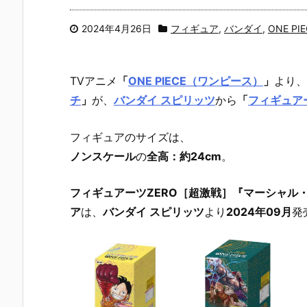
2024年4月26日
フィギュア
,
バンダイ
,
ONE PIE
TVアニメ
「
ONE PIECE（ワンピース）
」
より、
チ
」
が、
バンダイ スピリッツ
から
「
フィギュアー
フィギュアのサイズは、
ノンスケール
の
全高：約24cm
。
フィギュアーツZERO［超激戦］『マーシャル・D
ア
は、
バンダイ スピリッツ
より
2024年09月
発