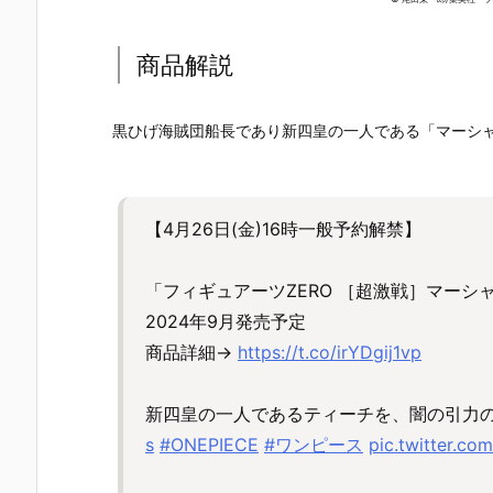
EMBLE 16』
S.H.フィギュ
UNDAM UNI
マ』THE GH
デフォルメ可
アーツ『キ
VERSE『ST
OST IN THE
動フィギュア
ラ・ヤマト
RIKE FREED
SHELL 可動
商品解説
予約【バンダ
（オーブ連合
OM GUNDA
ィギュア予
イ】より202
首長国パイロ
M RENEWA
【バンダイ
6年12月再販
ットスーツVe
L/ストライク
より2027年
黒ひげ海賊団船長であり新四皇の一人である「マーシ
予定♪
r.）』可動フ
フリーダムガ
月発売予定♪
ィギュア予約
ンダム』可動
【バンダイ】
フィギュア予
より2026年1
約【バンダ
2月発売予定♪
イ】より202
【4月26日(金)16時一般予約解禁】
6年12月発売
予定♪
「フィギュアーツZERO ［超激戦］マーシ
2024年9月発売予定
商品詳細→
https://t.co/irYDgij1vp
新四皇の一人であるティーチを、闇の引力
s
#ONEPIECE
#ワンピース
pic.twitter.c