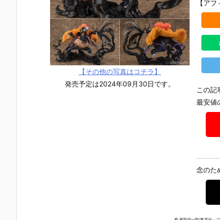
【アフ
【その他の写真はコチラ】
発売予定は2024年09月30日です。
この記
最安値
念のた
『機動戦士ガ
【機動戦士ガ
【機動戦士ガ
【攻殻機動
ンダム MOBI
ンダムSEED
ンダムSEED
隊】ROBOT
LE SUIT ENS
DESTINY】
DESTINY】G
魂『フチコ
© 尾田栄一郎/集英社・