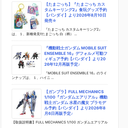
【たまごっち】『たまごっち カス
タムキーリング2』食玩グッズ予約
【バンダイ】より2026年8月10日
発売☆
『たまごっち カスタムキーリング2』
は、 １、新種発見!!たまごっち 白（柄） ...
『機動戦士ガンダム MOBILE SUIT
ENSEMBLE 16』デフォルメ可動フ
ィギュア予約【バンダイ】より20
26年12月再販予定♪
『MOBILE SUIT ENSEMBLE 16』のライ
ンナップは、 １、ハイニ ...
【ガンプラ】FULL MECHANICS
1/100『ガンダムエアリアル』機動
戦士ガンダム 水星の魔女 プラモデ
ル予約【バンダイ】より2026年8
月6日再販予定♪
【取扱説明書】FULL MECHANICS 1/100 ガンダムエアリアル