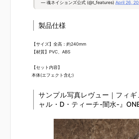
— 魂ネイションズ公式 (@t_features)
April 26, 2
製品仕様
【サイズ】全高：約240mm
【材質】PVC、ABS
【セット内容】
本体(エフェクト含む)
サンプル写真レヴュー｜フィギュ
ャル・D・ティーチ-闇水-』ONE