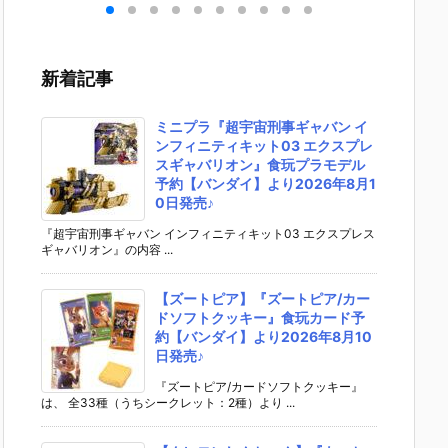
ンエ
魂『GX-121
ろりん♪クレ
EMBLE 16』
S.H.フ
ビト
コン・バトラ
ヨンしんちゃ
デフォルメ可
アーツ
可動
ーV6』変形
ん2』食玩フ
動フィギュア
ラ・ヤ
ア予
合体フィギュ
ィギュア予約
予約【バンダ
（オー
新着記事
ダ
ア予約【バン
【バンダイ】
イ】より202
首長国
02
ダイ】より20
より2026年8
6年12月再販
ットスー
売予
27年2月発売
月10日発売♪
予定♪
r.）』
ミニプラ『超宇宙刑事ギャバン イ
予定♪
ィギュ
ンフィニティキット03 エクスプレ
【バン
スギャバリオン』食玩プラモデル
より202
予約【バンダイ】より2026年8月1
2月発売
0日発売♪
『超宇宙刑事ギャバン インフィニティキット03 エクスプレス
ギャバリオン』の内容 ...
【ズートピア】『ズートピア/カー
ドソフトクッキー』食玩カード予
約【バンダイ】より2026年8月10
日発売♪
『ズートピア/カードソフトクッキー』
は、 全33種（うちシークレット：2種）より ...