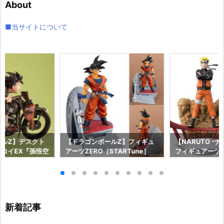
About
ブ
■当サイトについて
ールZ】デスクト
【ドラゴンボールZ】フィギュ
【NARUTO -
コイEX『孫悟空
アーツZERO［STARTune］
フィギュアーツZE
ィギュア予約【メ
『孫悟空 決戦場への到着』フィ
une］『うずま
2026年5月発売
ギュア予約【バンダイ】より20
の意志』フィギ
27年2月発売予定♪
ダイ】より202
♪
新着記事