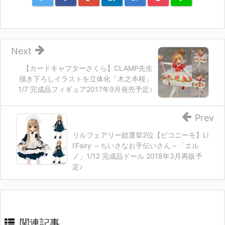
Next
【カードキャプターさくら】CLAMP先生
描き下ろしイラストを立体化「木之本桜」
1/7 完成品フィギュア2017年9月発売予定♪
Prev
リルフェアリー総選挙2位【ピコニーモ】Li
l’Fairy ～ちいさなお手伝いさん～「エル
ノ」1/12 完成品ドール 2018年3月再販予
定♪
関連記事