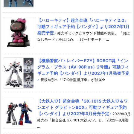
【ハローキティ】超合金魂『ハローキティ 2.0』
可動フィギュア予約【バンダイ】より2027年1月
発売予定♪
発光ギミックとサウンド機能を実装。 「おは
なしモード」をはじめ、「げーむモード」 ...
【機動警察パトレイバー EZY】ROBOT魂『イン
グラム・プラス（AV-98Plus）2号機』可動フィ
ギュア予約【バンダイ】より2027年1月発売予定
♪
新規造形の「17式特型指揮車」が付属☆
【大鉄人17】超合金魂『GX-101S 大鉄人17＆ワ
ンエイト グラビトンBOX』可動フィギュア予約
【バンダイ】より2027年3月発売予定♪
2022年3月
発売の『超合金魂 GX-101 大鉄人17』と、 2022年8月限
...