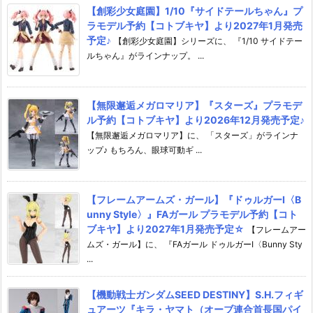
【創彩少女庭園】1/10『サイドテールちゃん』プ
ラモデル予約【コトブキヤ】より2027年1月発売
予定♪
【創彩少女庭園】シリーズに、 『1/10 サイドテー
ルちゃん』がラインナップ。 ...
【無限邂逅メガロマリア】『スターズ』プラモデ
ル予約【コトブキヤ】より2026年12月発売予定♪
【無限邂逅メガロマリア】に、 「スターズ」がラインナ
ップ♪ もちろん、眼球可動ギ ...
【フレームアームズ・ガール】『ドゥルガーI〈B
unny Style〉』FAガール プラモデル予約【コト
ブキヤ】より2027年1月発売予定☆
【フレームアー
ムズ・ガール】に、 『FAガール ドゥルガーI〈Bunny Sty
...
【機動戦士ガンダムSEED DESTINY】S.H.フィギ
ュアーツ『キラ・ヤマト（オーブ連合首長国パイ