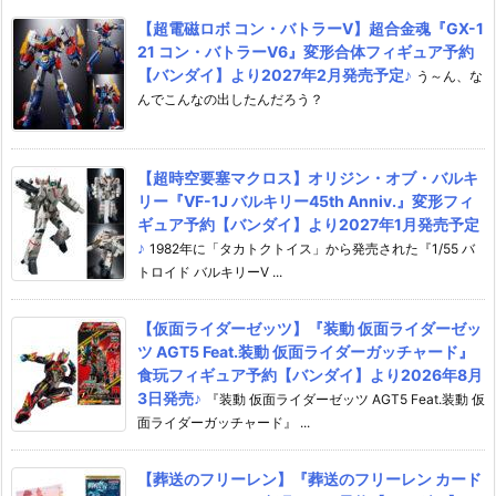
【超電磁ロボ コン・バトラーV】超合金魂『GX-1
21 コン・バトラーV6』変形合体フィギュア予約
【バンダイ】より2027年2月発売予定♪
う～ん、な
んでこんなの出したんだろう？
【超時空要塞マクロス】オリジン・オブ・バルキ
リー『VF-1J バルキリー45th Anniv.』変形フィ
ギュア予約【バンダイ】より2027年1月発売予定
♪
1982年に「タカトクトイス」から発売された『1/55 バ
トロイド バルキリーV ...
【仮面ライダーゼッツ】『装動 仮面ライダーゼッ
ツ AGT5 Feat.装動 仮面ライダーガッチャード』
食玩フィギュア予約【バンダイ】より2026年8月
3日発売♪
『装動 仮面ライダーゼッツ AGT5 Feat.装動 仮
面ライダーガッチャード』 ...
【葬送のフリーレン】『葬送のフリーレン カード