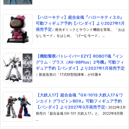
【ハローキティ】超合金魂『ハローキティ 2.0』
可動フィギュア予約【バンダイ】より2027年1月
発売予定♪
発光ギミックとサウンド機能を実装。 「おは
なしモード」をはじめ、「げーむモード」 ...
【機動警察パトレイバー EZY】ROBOT魂『イン
グラム・プラス（AV-98Plus）2号機』可動フィ
ギュア予約【バンダイ】より2027年1月発売予定
♪
新規造形の「17式特型指揮車」が付属☆
【大鉄人17】超合金魂『GX-101S 大鉄人17＆ワ
ンエイト グラビトンBOX』可動フィギュア予約
【バンダイ】より2027年3月発売予定♪
2022年3月
発売の『超合金魂 GX-101 大鉄人17』と、 2022年8月限
...