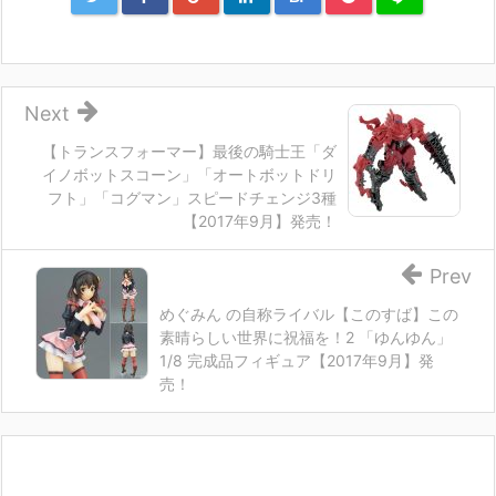
Next
【トランスフォーマー】最後の騎士王「ダ
イノボットスコーン」「オートボットドリ
フト」「コグマン」スピードチェンジ3種
【2017年9月】発売！
Prev
めぐみん の自称ライバル【このすば】この
素晴らしい世界に祝福を！2 「ゆんゆん」
1/8 完成品フィギュア【2017年9月】発
売！