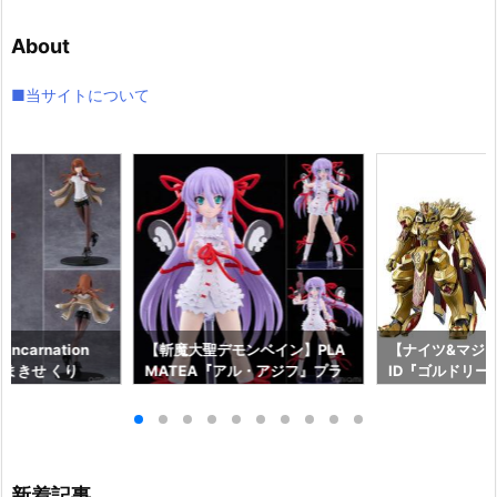
カ
イ
About
ブ
■当サイトについて
ncarnation
【斬魔大聖デモンベイン】PLA
【ナイツ&マジッ
まきせ くり
MATEA『アル・アジフ』プラ
ID『ゴルドリー
;GATE プラモデ
モデル予約【グッドスマイルカ
『ジルバティー
ドスマイルカンパ
ンパニー】より2027年4月発売
ラモデル予約【
26年12月発売予
予定☆
カンパニー】より
売予定♪
新着記事