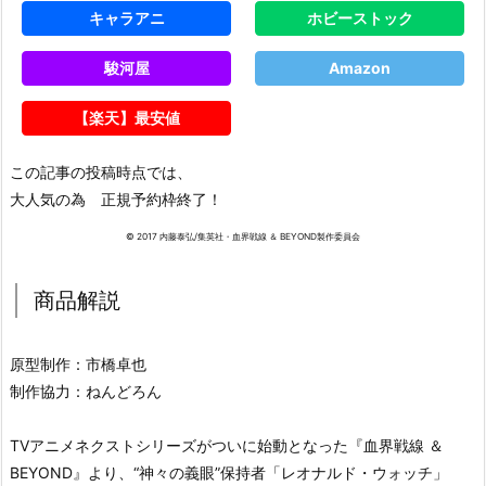
キャラアニ
ホビーストック
駿河屋
Amazon
【楽天】最安値
この記事の投稿時点では、
大人気の為 正規予約枠終了！
© 2017 内藤泰弘/集英社・血界戦線 ＆ BEYOND製作委員会
商品解説
原型制作：市橋卓也
制作協力：ねんどろん
TVアニメネクストシリーズがついに始動となった『血界戦線 ＆
BEYOND』より、“神々の義眼”保持者「レオナルド・ウォッチ」