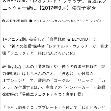
＆BEYOND「レオナルド・ウォッチ」音速猿ソ
ニックも一緒に【2017年9月】発売予定☆
2017年9月10日
グッドスマイルカンパニー
,
ねんどろいど
,
フィギュア
TVアニメ2期が決定した「血界戦線 ＆ BEYOND」よ
り、“神々の義眼”保持者「レオナルド・ウォッチ」が、音速
猿「ソニック」と一緒にねんどろいど化♪
表情はおなじみの「通常顔」や、神々の義眼発動時の「能
力発動顔」はもちろんのこと、「泣き顔」が付属☆
オプションとして、愛用の「ゴーグル」「リュック」「カ
メラ」が付属するほか、主食？の「ハンバーガー」と義眼
発動時の「異能エフェクト」もつく豪華仕様♪
「キャラ紹介テロッププレート」も付いて「ねんどろいど