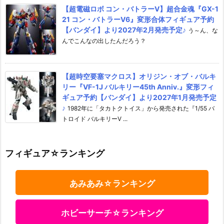
【超電磁ロボ コン・バトラーV】超合金魂『GX-1
21 コン・バトラーV6』変形合体フィギュア予約
【バンダイ】より2027年2月発売予定♪
う～ん、な
んでこんなの出したんだろう？
【超時空要塞マクロス】オリジン・オブ・バルキ
リー『VF-1J バルキリー45th Anniv.』変形フィ
ギュア予約【バンダイ】より2027年1月発売予定
♪
1982年に「タカトクトイス」から発売された『1/55 バ
トロイド バルキリーV ...
フィギュア☆ランキング
あみあみ☆ランキング
ホビーサーチ☆ランキング