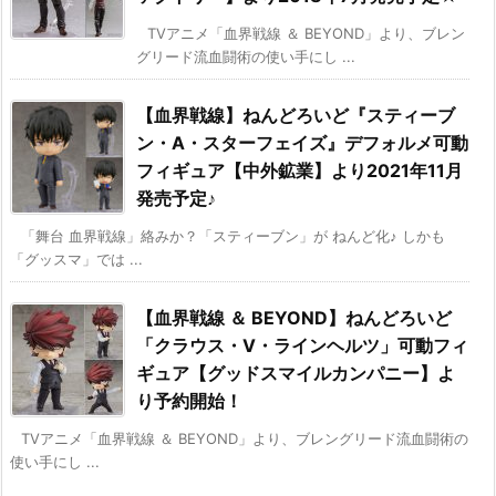
TVアニメ「血界戦線 ＆ BEYOND」より、ブレン
グリード流血闘術の使い手にし ...
【血界戦線】ねんどろいど『スティーブ
ン・A・スターフェイズ』デフォルメ可動
フィギュア【中外鉱業】より2021年11月
発売予定♪
「舞台 血界戦線」絡みか？「スティーブン」が ねんど化♪ しかも
「グッスマ」では ...
【血界戦線 ＆ BEYOND】ねんどろいど
「クラウス・V・ラインヘルツ」可動フィ
ギュア【グッドスマイルカンパニー】よ
り予約開始！
TVアニメ「血界戦線 ＆ BEYOND」より、ブレングリード流血闘術の
使い手にし ...