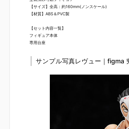
S.H.フィギュ
UNDAM UNI
マ』THE GH
『草薙素子
【サイズ】全高：約160mm(ノンスケール)
アーツ『キ
VERSE『ST
OST IN THE
THE GHOS
ラ・ヤマト
RIKE FREED
SHELL 可動フ
IN THE SHE
【材質】ABS＆PVC製
（オーブ連合
OM GUNDA
ィギュア予約
L 可動フィギ
首長国パイロ
M RENEWA
【バンダイ】
ュア予約【
【セット内容一覧】
ットスーツVe
L/ストライク
より2027年1
ンダイ】よ
r.）』可動フ
フリーダムガ
月発売予定♪
2027年1月
フィギュア本体
ィギュア予約
ンダム』可動
売予定♪
専用台座
【バンダイ】
フィギュア予
より2026年1
約【バンダ
2月発売予定♪
イ】より202
サンプル写真レヴュー｜figma
6年12月発売
予定♪