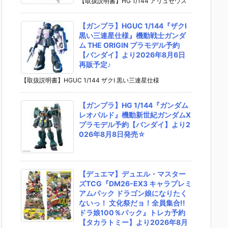
【取扱説明書】HG 1/144 アリュゼウス
【ガンプラ】HGUC 1/144『ザクI
黒い三連星仕様』機動戦士ガンダ
ム THE ORIGIN プラモデル予約
【バンダイ】より2026年8月6日
再販予定♪
【取扱説明書】HGUC 1/144 ザクI 黒い三連星仕様
【ガンプラ】HG 1/144『ガンダム
レオパルド』機動新世紀ガンダムX
プラモデル予約【バンダイ】より2
026年8月8日発売☆
【デュエマ】デュエル・マスター
ズTCG『DM26-EX3 キャラプレミ
アムパック ドラゴン娘になりたく
ないっ！ 文化祭だョ！全員集合!!
ドラ娘100％パック』トレカ予約
【タカラトミー】より2026年8月