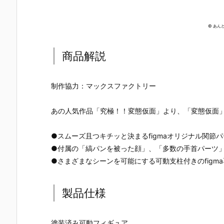
© あん
商品解説
制作協力：マックスファクトリー
あの人気作品「究極！！変態仮面」より、「変態仮面」が
●スムーズ且つキチッと決まるfigmaオリジナル関節
●付属の「縞パンを被った顔」、「多数の手首パーツ
●さまざまなシーンを可能にする可動支柱付きのfigm
製品仕様
【機動戦士ガ
【機動戦士ガ
【攻殻機動
【攻殻機動
ンダムSEED
ンダムSEED
隊】ROBOT
隊】S.H.フ
DESTINY】
DESTINY】G
魂『フチコ
ギュアーツ
塗装済み可動フィギュア