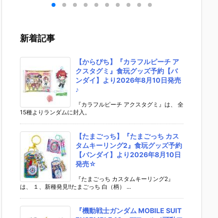
1
ブ・バルキリ
EMBLE 16』
S.H.フィギュ
UNDAM 
トラ
ー『VF-1J バ
デフォルメ可
アーツ『キ
VERSE
形
ルキリー45th
動フィギュア
ラ・ヤマト
RIKE F
ギュ
Anniv.』変形
予約【バンダ
（オーブ連合
OM GU
新着記事
バン
フィギュア予
イ】より202
首長国パイロ
M REN
20
約【バンダ
6年12月再販
ットスーツVe
L/スト
発売
イ】より202
予定♪
r.）』可動フ
フリー
【からぴち】『カラフルピーチ ア
7年1月発売予
ィギュア予約
ンダム
クスタグミ』食玩グッズ予約【バ
定♪
【バンダイ】
フィギ
ンダイ】より2026年8月10日発売
より2026年1
約【バ
♪
2月発売予定♪
イ】より
6年12
『カラフルピーチ アクスタグミ』は、 全
15種よりランダムに封入。
予定♪
【たまごっち】『たまごっち カス
タムキーリング2』食玩グッズ予約
【バンダイ】より2026年8月10日
発売☆
『たまごっち カスタムキーリング2』
は、 １、新種発見!!たまごっち 白（柄） ...
『機動戦士ガンダム MOBILE SUIT