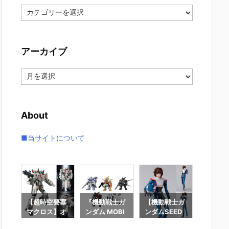
カ
テ
ゴ
リ
アーカイブ
ー
ア
ー
カ
イ
About
ブ
■当サイトについて
ロボ
【超時空要塞
『機動戦士ガ
【機動戦士ガ
【機動
トラ
マクロス】オ
ンダム MOBI
ンダムSEED
ンダムS
金
リジン・オ
LE SUIT ENS
DESTINY】
DESTI