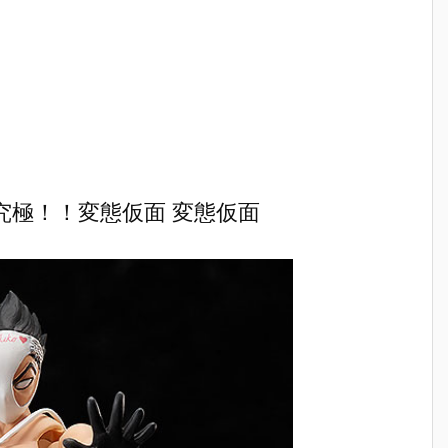
』
ィ 2.0』可動
魂『イングラ
人17＆ワンエ
魂『GX-12
T
フィギュア予
ム・プラス
イト グラビト
コン・バ
L
約【バンダ
（AV-98Plu
ンBOX』可動
ーV6』変
イ】より202
s）2号機』可
フィギュア予
合体フィ
バ
7年1月発売予
動フィギュア
約【バンダ
ア予約【
り
定♪
予約【バンダ
イ】より202
ダイ】より
発
イ】より202
7年3月発売予
27年2月
7年1月発売予
定♪
予定♪
定♪
 究極！！変態仮面 変態仮面