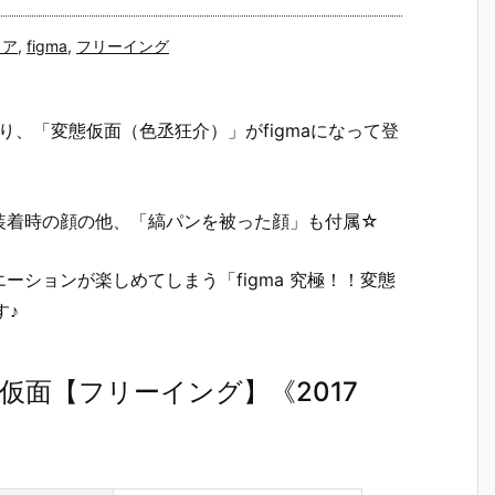
ュア
,
figma
,
フリーイング
り、「変態仮面（色丞狂介）」がfigmaになって登
装着時の顔の他、「縞パンを被った顔」も付属☆
ションが楽しめてしまう「figma 究極！！変態
す♪
変態仮面【フリーイング】《2017