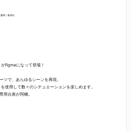
ど慶周／集英社
figmaになって登場！
パーツで、あらゆるシーンを再現。
」を使用して数々のシチュエーションを楽しめます。
a専用台座が同梱。
【ハローキテ
【機動警察パ
【大鉄人17】
【超電磁
ィ
ィ】超合金魂
トレイバー E
超合金魂『G
コン・バ
『ハローキテ
ZY】ROBOT
X-101S 大鉄
ーV】超合