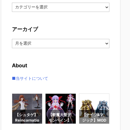
カ
テ
ゴ
リ
アーカイブ
ー
ア
ー
カ
イ
About
ブ
■当サイトについて
】f
【シュタゲ】
【斬魔大聖デ
【ナイツ&マ
【東島
ロ
Reincarnatio
モンベイン】
ジック】MOD
は仮面
ー』
n『牧瀬紅莉
PLAMATEA
EROID『ゴル
ーにな