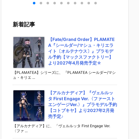
ーカ
栖（まきせ く
『アル・アジ
ドリーオ（金
い】fig
フィ
りす）』STEI
フ』プラモデ
獅子）』『ジ
『岡田
約
NS;GATE プ
ル予約【グッ
ルバティーガ
（電波
スマ
ラモデル予約
ドスマイルカ
（銀虎）』プ
ックルV
新着記事
パニ
【グッドスマ
ンパニー】よ
ラモデル予約
r.）』
02
イルカンパニ
り2027年4月
【グッドスマ
ィギュ
売予
ー】より202
発売予定☆
イルカンパニ
【グッ
【Fate/Grand Order】PLAMATE
6年12月発売
ー】より202
イルカ
A『シールダー/マシュ・キリエラ
予定♪
7年1月発売予
ー】202
イト〔オルテナウス〕』プラモデ
定♪
月発売予
ル予約【マックスファクトリー】
より2027年4月発売予定☆
【PLAMATEA】シリーズに、 『PLAMATEA シールダー/マシ
ュ・キリエ ...
【アルカナディア】『ヴェルルッ
タ First Engage Ver.〈ファースト
エンゲージVer.〉』プラモデル予約
【コトブキヤ】より2027年2月発
売予定♪
【アルカナディア】に、 「ヴェルルッタ First Engage Ver.
〈ファ ...