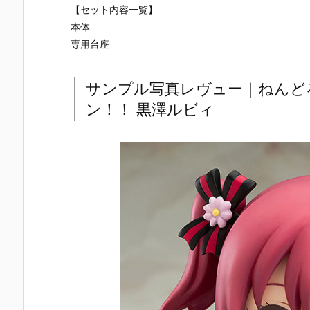
ドリーオ（金
い】figma
キャラクタ
ンスレッド
【セット内容一覧】
獅子）』『ジ
『岡田ユリコ
ー・ボーカ
勝利の女神
本体
ルバティーガ
（電波人間タ
ル・シリーズ
NIKKE 可動
（銀虎）』プ
ックルVe
01 プラモデル
ィギュア予
専用台座
ラモデル予約
r.）』可動フ
予約【グッド
【あみあみ×
【グッドスマ
ィギュア予約
スマイルカン
蝸之殼Snail
イルカンパニ
【グッドスマ
パニー】より
Shell】より
サンプル写真レヴュー｜ねんど
ー】より202
イルカンパニ
2027年1月発
027年6月発
ン！！ 黒澤ルビィ
7年1月発売予
ー】2027年5
売予定♪
売予定☆
定♪
月発売予定♪