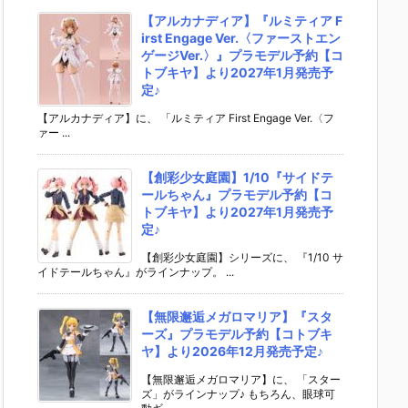
【アルカナディア】『ルミティア F
irst Engage Ver.〈ファーストエン
ゲージVer.〉』プラモデル予約【コ
トブキヤ】より2027年1月発売予
定♪
【アルカナディア】に、 「ルミティア First Engage Ver.〈フ
ァー ...
【創彩少女庭園】1/10『サイドテ
ールちゃん』プラモデル予約【コ
トブキヤ】より2027年1月発売予
定♪
【創彩少女庭園】シリーズに、 『1/10 サ
イドテールちゃん』がラインナップ。 ...
【無限邂逅メガロマリア】『スタ
ーズ』プラモデル予約【コトブキ
ヤ】より2026年12月発売予定♪
【無限邂逅メガロマリア】に、 「スター
ズ」がラインナップ♪ もちろん、眼球可