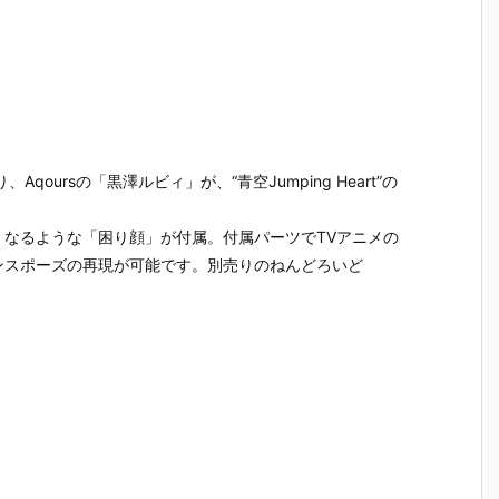
ursの「黒澤ルビィ」が、“青空Jumping Heart”の
なるような「困り顔」が付属。付属パーツでTVアニメの
ンスポーズの再現が可能です。別売りのねんどろいど
】
【ヱヴァンゲ
【ゴジラvsメ
【DF】PLAM
【ブルアカ
ド
リヲン新劇場
カゴジラ】M
ATEA『ケリ
igma『シ
セ
版】MODER
ODEROID
ー バニーVe
コ＊テラ