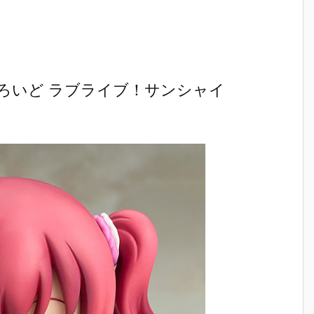
』
OID『エヴァ
『スーパーメ
r.』saitom プ
ブルーア
：
ンゲリオン第
カゴジラ』プ
ラモデル予約
イブ 可動
フ
13号機』プラ
ラモデル予約
【グッドスマ
ギュア予
約
モデル予約
【グッドスマ
イルカンパニ
【グッド
【グッドスマ
イルカンパニ
ー】より202
イルカン
イルカンパニ
ー】より202
7年2月発売予
ー】より2
2
ー】より202
7年3月発売予
定♪
7年4月発
ろいど ラブライブ！サンシャイ
7年1月発売予
定♪
定☆
定♪