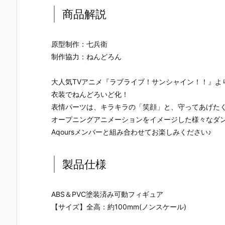
商品解説
原型制作：七兵衛
制作協力：ねんどろん
大人気TVアニメ『ラブライブ！サンシャイン！！』より、Aqo
衣装でねんどろいど化！
表情パーツは、キラキラの「笑顔」と、守ってあげたく
オープニングアニメーションをイメージした様々なダ
Aqoursメンバーと組み合わせてお楽しみください♪
製品仕様
ABS＆PVC塗装済み可動フィギュア
【ナイツ&マ
【東島丹三郎
【初音ミク】
【メガニケ
【サイズ】全高：約100mm(ノンスケール)
ジック】MOD
は仮面ライダ
PLAMATEA
1/12『レッ
EROID『ゴル
ーになりた
『初音ミク』
フード ナン