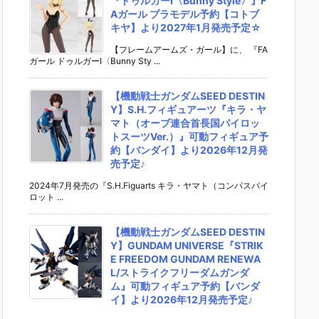
『ドゥルガーI〈Bunny Style〉』F
Aガール プラモデル予約【コトブ
キヤ】より2027年1月発売予定☆
【フレームアームズ・ガール】に、 『FA
ガール ドゥルガーI〈Bunny Sty ...
【機動戦士ガンダムSEED DESTIN
Y】S.H.フィギュアーツ『キラ・ヤ
マト（オーブ連合首長国パイロッ
トスーツVer.）』可動フィギュア予
約【バンダイ】より2026年12月発
売予定♪
2024年7月発売の『S.H.Figuarts キラ・ヤマト（コンパスパイ
ロット ...
【機動戦士ガンダムSEED DESTIN
Y】GUNDAM UNIVERSE『STRIK
E FREEDOM GUNDAM RENEWA
L/ストライクフリーダムガンダ
ム』可動フィギュア予約【バンダ
イ】より2026年12月発売予定♪