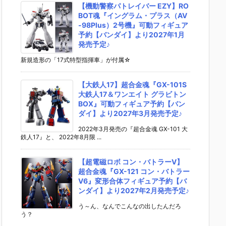
【機動警察パトレイバー EZY】RO
BOT魂『イングラム・プラス（AV
-98Plus）2号機』可動フィギュア
予約【バンダイ】より2027年1月
発売予定♪
新規造形の「17式特型指揮車」が付属☆
【大鉄人17】超合金魂『GX-101S
大鉄人17＆ワンエイト グラビトン
BOX』可動フィギュア予約【バン
ダイ】より2027年3月発売予定♪
2022年3月発売の『超合金魂 GX-101 大
鉄人17』と、 2022年8月限 ...
【超電磁ロボ コン・バトラーV】
超合金魂『GX-121 コン・バトラー
V6』変形合体フィギュア予約【バ
ンダイ】より2027年2月発売予定♪
う～ん、なんでこんなの出したんだろ
う？