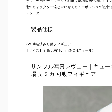
そして今回のディフォルメ戦車は劇場版初登場にして大
UNDAM UNI
マ』THE GH
『草薙素子』
ィ 2.0』可動
VERSE『ST
OST IN THE
THE GHOST
フィギュア
他のキャラクター達と合わせてキューポッシュの戦車
RIKE FREED
SHELL 可動フ
IN THE SHEL
約【バンダ
トゥータ！
OM GUNDA
ィギュア予約
L 可動フィギ
イ】より20
M RENEWA
【バンダイ】
ュア予約【バ
7年1月発売
L/ストライク
より2027年1
ンダイ】より
定♪
製品仕様
フリーダムガ
月発売予定♪
2027年1月発
ンダム』可動
売予定♪
フィギュア予
約【バンダ
PVC塗装済み可動フィギュア
イ】より202
【サイズ】全高：約110mm(NONスケール)
6年12月発売
予定♪
サンプル写真レヴュー｜キュー
場版 ミカ 可動フィギュア