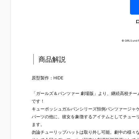
© GIRLS und P
商品解説
原型製作：HIDE
「ガールズ＆パンツァー 劇場版」より、継続高校チー
です！
キューポッシュガルパンシリーズ恒例パンツァージャ
パーツの他に、彼女を象徴するアイテムとしてチュー
【機動戦士ガ
【攻殻機動
【攻殻機動
【ハローキ
ます。
ンダムSEED
隊】ROBOT
隊】S.H.フィ
ィ】超合金
勿論チューリップハットは取り外し可能。劇中の様々
DESTINY】G
魂『フチコ
ギュアーツ
『ハローキ