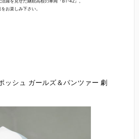
活躍を見せた継続高校の車両『BT-42』。
魂『イングラ
人17＆ワンエ
魂『GX-121
ブ・バル
予
ム・プラス
イト グラビト
コン・バトラ
ー『VF-1J
道をお楽しみ下さい。
（AV-98Plu
ンBOX』可動
ーV6』変形
ルキリー45
2
s）2号機』可
フィギュア予
合体フィギュ
Anniv.』
予
動フィギュア
約【バンダ
ア予約【バン
フィギュ
予約【バンダ
イ】より202
ダイ】より20
約【バン
イ】より202
7年3月発売予
27年2月発売
イ】より2
7年1月発売予
定♪
予定♪
7年1月発
定♪
定♪
ポッシュ ガールズ＆パンツァー 劇