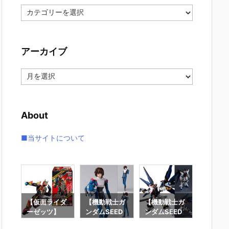
カ
テ
ゴ
リ
アーカイブ
ー
ア
ー
カ
イ
About
ブ
■当サイトについて
要塞
【仮面ライダ
【機動戦士ガ
【機動戦士ガ
【攻殻
】オ
ーゼッツ】
ンダムSEED
ンダムSEED
隊】RO
オ
『装動 仮面ラ
DESTINY】
DESTINY】G
魂『フ