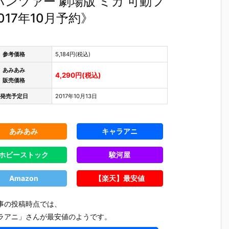
ンツァー 劇場版 ミカ 可動フ
17年10月予約》
参考価格
5,184円(税込)
あみあみ
4,290円(税込)
販売価格
発売予定日
2017年10月13日
あみあみ
キャラアニ
ホビーストック
駿河屋
Amazon
【楽天】最安値
事の投稿時点では、
ラアニ」さんが最安値のようです。