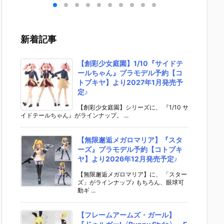
キリ
イダーゼッツ
S.H.フィギュ
UNDAM UNI
マ』THE
 バ
AGT5 Feat.
アーツ『キ
VERSE『ST
OST IN
th
装動 仮面ライ
ラ・ヤマト
RIKE FREED
SHELL
変形
ダーガッチャ
（オーブ連合
OM GUNDA
ィギュ
新着記事
ア予
ード』食玩フ
首長国パイロ
M RENEWA
【バン
ダ
ィギュア予約
ットスーツVe
L/ストライク
より202
02
【バンダイ】
r.）』可動フ
フリーダムガ
月発売予
【創彩少女庭園】1/10『サイドテ
売予
より2026年8
ィギュア予約
ンダム』可動
ールちゃん』プラモデル予約【コ
月3日発売♪
【バンダイ】
フィギュア予
トブキヤ】より2027年1月発売予
より2026年1
約【バンダ
定♪
2月発売予定♪
イ】より202
6年12月発売
【創彩少女庭園】シリーズに、 『1/10 サ
イドテールちゃん』がラインナップ。 ...
予定♪
【無限邂逅メガロマリア】『スタ
ーズ』プラモデル予約【コトブキ
ヤ】より2026年12月発売予定♪
【無限邂逅メガロマリア】に、 「スター
ズ」がラインナップ♪ もちろん、眼球可
動ギ ...
【フレームアームズ・ガール】