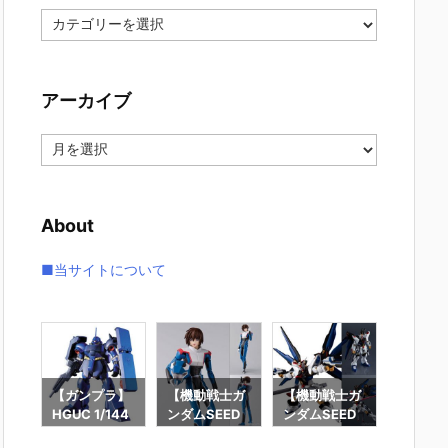
カ
テ
ゴ
リ
アーカイブ
ー
ア
ー
カ
イ
About
ブ
■当サイトについて
ラ】
【ガンプラ】
【機動戦士ガ
【機動戦士ガ
【ガン
44
HGUC 1/144
ンダムSEED
ンダムSEED
MG 1/1
クジ
『ギラ・ドー
DESTINY】
DESTINY】G
『エー