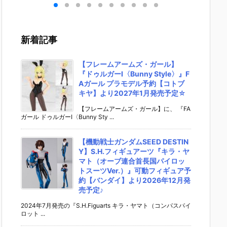
機動
ガ（レズン・
S.H.フィギュ
UNDAM UNI
ライク
ダム
シュナイダー
アーツ『キ
VERSE『ST
ム Ver.
モデ
専用機）』機
ラ・ヤマト
RIKE FREED
機動戦
バン
動戦士ガンダ
（オーブ連合
OM GUNDA
ダムSEE
新着記事
20
ム 逆襲のシャ
首長国パイロ
M RENEWA
ラモデ
0日
ア プラモデル
ットスーツVe
L/ストライク
【バン
予約【バンダ
r.）』可動フ
フリーダムガ
より20
【フレームアームズ・ガール】
イ】2026年7
ィギュア予約
ンダム』可動
月30日
『ドゥルガーI〈Bunny Style〉』F
月30日再販予
【バンダイ】
フィギュア予
定♪
Aガール プラモデル予約【コトブ
定♪
より2026年1
約【バンダ
キヤ】より2027年1月発売予定☆
2月発売予定♪
イ】より202
6年12月発売
【フレームアームズ・ガール】に、 『FA
ガール ドゥルガーI〈Bunny Sty ...
予定♪
【機動戦士ガンダムSEED DESTIN
Y】S.H.フィギュアーツ『キラ・ヤ
マト（オーブ連合首長国パイロッ
トスーツVer.）』可動フィギュア予
約【バンダイ】より2026年12月発
売予定♪
2024年7月発売の『S.H.Figuarts キラ・ヤマト（コンパスパイ
ロット ...