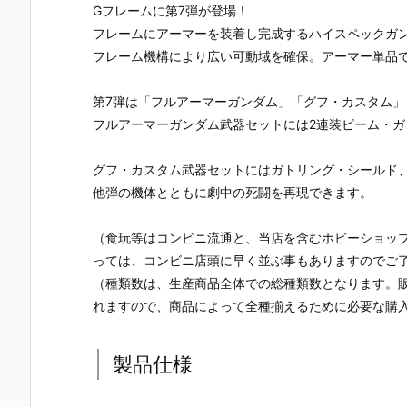
UNDAM UNI
ライクガンダ
動戦士ガンダ
ブルオース
Gフレームに第7弾が登場！
VERSE『ST
ム Ver.RM』
ム 逆襲のシャ
イ』ガンダ
フレームにアーマーを装着し完成するハイスペックガ
RIKE FREED
機動戦士ガン
ア プラモデル
ビルドダイ
フレーム機構により広い可動域を確保。アーマー単品
OM GUNDA
ダムSEED プ
予約【バンダ
ーズ プラモ
M RENEWA
ラモデル予約
イ】より202
ル予約【バ
L/ストライク
【バンダイ】
6年7月30日
ダイ】より2
第7弾は「フルアーマーガンダム」「グフ・カスタム」
フリーダムガ
より2026年7
再販予定♪
26年7月30
フルアーマーガンダム武器セットには2連装ビーム・ガ
ンダム』可動
月30日再販予
再販予定♪
フィギュア予
定♪
約【バンダ
グフ・カスタム武器セットにはガトリング・シールド、
イ】より202
他弾の機体とともに劇中の死闘を再現できます。
6年12月発売
予定♪
（食玩等はコンビニ流通と、当店を含むホビーショッ
っては、コンビニ店頭に早く並ぶ事もありますのでご
（種類数は、生産商品全体での総種類数となります。
れますので、商品によって全種揃えるために必要な購
製品仕様