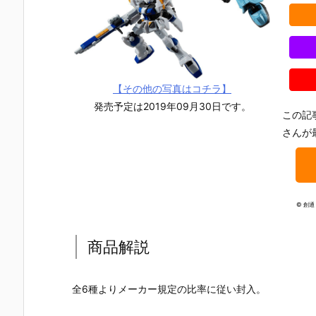
【その他の写真はコチラ】
発売予定は2019年09月30日です。
この記
さんが
© 創
商品解説
【機動戦士ガ
【ガンプラ】
【ガンプラ】
【ガンプラ
全6種よりメーカー規定の比率に従い封入。
ンダムSEED
MG 1/100
RG 1/144『ν
HGBD 1/144
DESTINY】G
『エールスト
ガンダム』機
『ガンダム