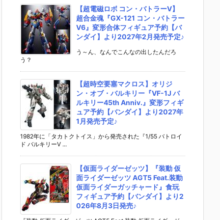
【超電磁ロボ コン・バトラーV】
超合金魂『GX-121 コン・バトラー
V6』変形合体フィギュア予約【バ
ンダイ】より2027年2月発売予定♪
う～ん、なんでこんなの出したんだろ
う？
【超時空要塞マクロス】オリジ
ン・オブ・バルキリー『VF-1J バ
ルキリー45th Anniv.』変形フィギ
ュア予約【バンダイ】より2027年
1月発売予定♪
1982年に「タカトクトイス」から発売された『1/55 バトロイ
ド バルキリーV ...
【仮面ライダーゼッツ】『装動 仮
面ライダーゼッツ AGT5 Feat.装動
仮面ライダーガッチャード』食玩
フィギュア予約【バンダイ】より2
026年8月3日発売♪