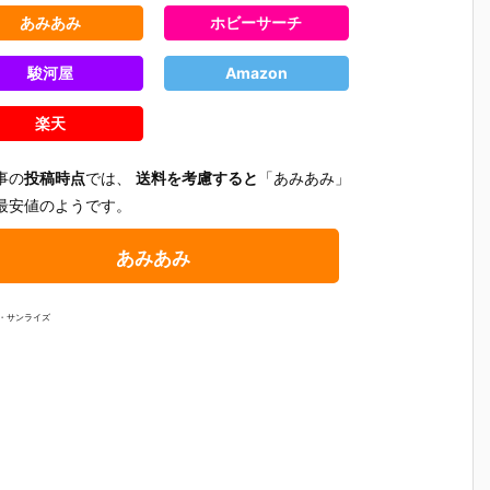
あみあみ
ホビーサーチ
駿河屋
Amazon
楽天
事の
投稿時点
では、
送料を考慮すると
「あみあみ」
最安値のようです。
あみあみ
通・サンライズ
】
【ガンプラ】
【ガンプラ】
【ガンプラ】
【ガンプ
HG 1/144
HG 1/144
HGFC 1/144
HGUC 1/1
ダ
『ガンダムレ
『ブラックナ
『マスターガ
『スター