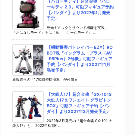
【ハローキティ】超合金魂『ハロ
ーキティ 2.0』可動フィギュア予約
【バンダイ】より2027年1月発売
予定♪
発光ギミックとサウンド機能を実装。
「おはなしモード」をはじめ、「げーむモード」 ...
【機動警察パトレイバー EZY】RO
BOT魂『イングラム・プラス（AV
-98Plus）2号機』可動フィギュア
予約【バンダイ】より2027年1月
発売予定♪
新規造形の「17式特型指揮車」が付属☆
【大鉄人17】超合金魂『GX-101S
大鉄人17＆ワンエイト グラビトン
BOX』可動フィギュア予約【バン
ダイ】より2027年3月発売予定♪
2022年3月発売の『超合金魂 GX-101 大
鉄人17』と、 2022年8月限 ...