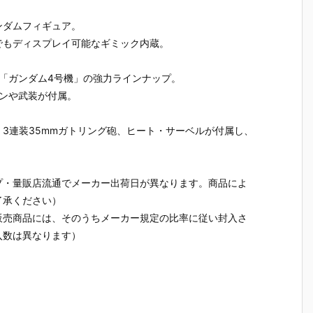
カ
ギルス』機動
イトスコード
ンダム＆風雲
ェガン』
ム
戦士ガンダム
カルラ』機動
再起』機動武
戦士ガン
ンダムフィギュア。
バ
AGE プラモデ
戦士ガンダム
闘伝Gガンダ
UC プラ
でもディスプレイ可能なギミック内蔵。
デ
ル予約【バン
SEED FREED
ム プラモデル
ル予約【
ン
ダイ】より20
OM プラモデ
予約【バンダ
ダイ】より
0
26年7月30日
ル予約【バン
イ】より202
26年7月3
「ガンダム4号機」の強力ラインナップ。
日
再販予定♪
ダイ】より20
6年7月30日
再販予定♪
ンや武装が付属。
26年7月30日
再販予定♪
再販予定♪
3連装35mmガトリング砲、ヒート・サーベルが付属し、
プ・量販店流通でメーカー出荷日が異なります。商品によ
了承ください）
販売商品には、そのうちメーカー規定の比率に従い封入さ
入数は異なります）