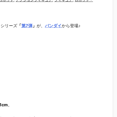
』
シリーズ
「
第7弾
」
が、
バンダイ
から登場♪
1cm
。