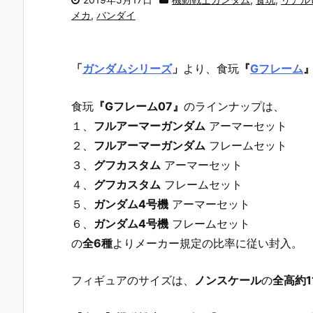
メカ
,
バンダイ
「
ガンダムシリーズ
」
より、食玩
『
Gフレーム
食玩
『Gフレーム07』
のラインナップは、
１、
フルアーマーガンダム
アーマーセット
２、
フルアーマーガンダム
フレームセット
３、
グフカスタム
アーマーセット
４、
グフカスタム
フレームセット
５、
ガンダム4号機
アーマーセット
６、
ガンダム4号機
フレームセット
の
全6種
よりメーカー規定の比率に従い封入。
フィギュアのサイズは、
ノンスケール
の
全高約1