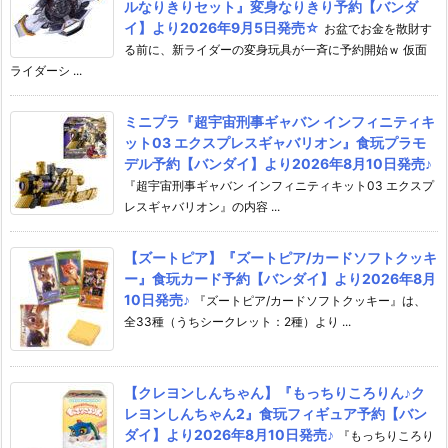
ルなりきりセット』変身なりきり予約【バンダ
イ】より2026年9月5日発売☆
お盆でお金を散財す
る前に、新ライダーの変身玩具が一斉に予約開始ｗ 仮面
ライダーシ ...
ミニプラ『超宇宙刑事ギャバン インフィニティキ
ット03 エクスプレスギャバリオン』食玩プラモ
デル予約【バンダイ】より2026年8月10日発売♪
『超宇宙刑事ギャバン インフィニティキット03 エクスプ
レスギャバリオン』の内容 ...
【ズートピア】『ズートピア/カードソフトクッキ
ー』食玩カード予約【バンダイ】より2026年8月
10日発売♪
『ズートピア/カードソフトクッキー』は、
全33種（うちシークレット：2種）より ...
【クレヨンしんちゃん】『もっちりころりん♪ク
レヨンしんちゃん2』食玩フィギュア予約【バン
ダイ】より2026年8月10日発売♪
『もっちりころり