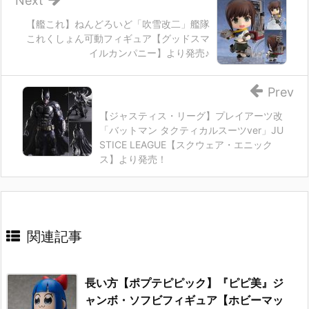
Next
【艦これ】ねんどろいど「吹雪改二」艦隊
これくしょん可動フィギュア【グッドスマ
イルカンパニー】より発売♪
Prev
【ジャスティス・リーグ】プレイアーツ改
「バットマン タクティカルスーツver」JU
STICE LEAGUE【スクウェア・エニック
ス】より発売！
関連記事
長い方【ポプテピピック】『ピピ美』ジ
ャンボ・ソフビフィギュア【ホビーマッ