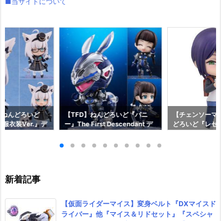
■当サイトについて
】ねんどろいど
【TFD】ねんどろいど『バニ
【チェンソーマ
服衣装Ver.』デ
ー』The First Descendant デ
どろいど『レゼ 私
フィギュア予約
フォルメ可動フィギュア予約
っく』デフォル
イルカンパニー】
【マックスファクトリー】より
ア予約【グッド
2月発売予定☆
2027年1月発売予定♪
ニー】より202
♪
新着記事
【仮面ライダーマイス】変身ベルト『DXマイスド
ライバー』他『マイス＆リドセット』『スペシャ