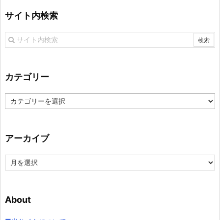
サイト内検索
カテゴリー
カ
テ
ゴ
リ
アーカイブ
ー
ア
ー
カ
イ
About
ブ