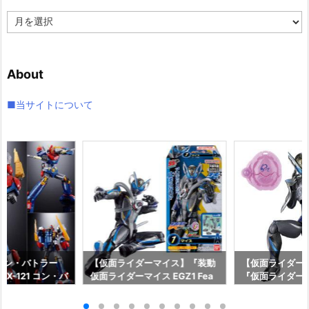
ア
ー
カ
イ
About
ブ
■当サイトについて
コン・バトラー
【仮面ライダーマイス】『装動
【仮面ライダーマ
X-121 コン・バ
仮面ライダーマイス EGZ1 Fea
『仮面ライダー
形合体フィギュ
t．装動 仮面ライダーゼッツ』
シードエグズ』
イ】より2027
食玩フィギュア予約【バンダ
マオウ』他 可