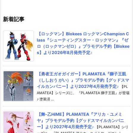
♪
イ】より2026年9月発売予定♪
【バンダイ】より
日発売☆
新着記事
【ロックマン】Blokees ロックマンChampion C
lass『シューティングスター・ロックマン』『ゼ
ロ（ロックマンゼロ）』プラモデル予約【Blokee
s】より2026年8月発売予定♪
【勇者王ガオガイガー】PLAMATEA『獅子王凱
（ししおう がい）』プラモデル予約【グッドスマ
イルカンパニー】より2027年4月発売予定♪
【PL
AMATEA】シリーズに、 『PLAMATEA 獅子王凱』が登場
♪ 塗装済 ...
【舞-乙HiME】PLAMATEA『アリカ・ユメミ
ヤ』プラモデル予約【グッドスマイルカンパニ
ー】より2027年4月発売予定♪
【PLAMATEA】シリ