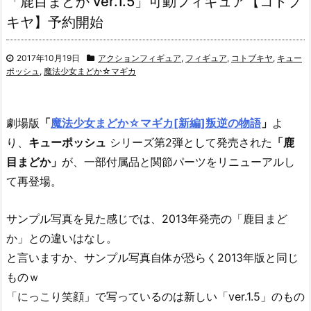
「鹿目まどか ver.1.5」可動フィギュア【コトブ
キヤ】予約開始
2017年10月19日
アクションフィギュア
,
フィギュア
,
コトブキヤ
,
キュー
ポッシュ
,
魔法少女まどか☆マギカ
劇場版
「
魔法少女まどか☆マギカ[新編]叛逆の物語
」
よ
り、
キューポッシュ
シリーズ第2弾として発売された
「鹿
目まどか」
が、一部付属品と関節パーツをリニューアルし
て再登場。
サンプル写真を見た感じでは、2013年発売の「鹿目まど
か」との違いはなし。
と言いますか、サンプル写真自体が恐らく2013年版と同じ
ものｗ
「にっこり笑顔」で写っているのは新しい「ver.1.5」のもの