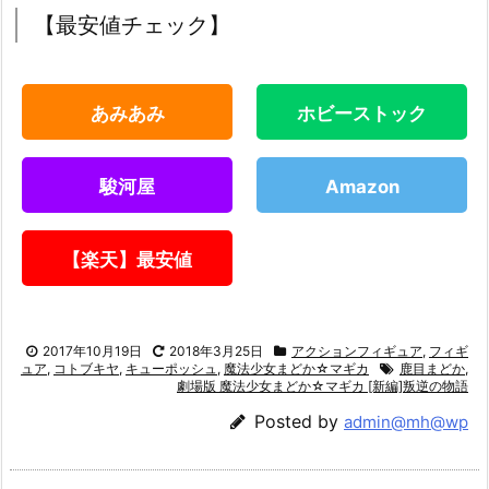
【最安値チェック】
あみあみ
ホビーストック
駿河屋
Amazon
【楽天】最安値
2017年10月19日
2018年3月25日
アクションフィギュア
,
フィギ
ュア
,
コトブキヤ
,
キューポッシュ
,
魔法少女まどか☆マギカ
鹿目まどか
,
劇場版 魔法少女まどか☆マギカ [新編]叛逆の物語
Posted by
admin@mh@wp