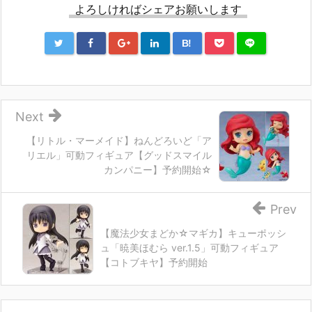
よろしければシェアお願いします
B!
Next
【リトル・マーメイド】ねんどろいど「ア
リエル」可動フィギュア【グッドスマイル
カンパニー】予約開始☆
Prev
【魔法少女まどか☆マギカ】キューポッシ
ュ「暁美ほむら ver.1.5」可動フィギュア
【コトブキヤ】予約開始