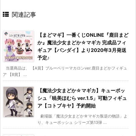
関連記事
【まどマギ】一番くじONLINE『鹿目まど
か』魔法少女まどか☆マギカ 完成品フィ
ギュア【バンダイ】より2020年3月発送
予定♪
当選商品は、 【A賞】ブルーベリーマカロンver.鹿目まどかフィギュ
ア 【B賞】 ...
【魔法少女まどか☆マギカ】キューポッ
シュ「暁美ほむら ver.1.5」可動フィギュ
ア【コトブキヤ】予約開始
劇場版「魔法少女まどか☆マギカ叛逆の物語」よ
り、キューポッシュ シリーズ第13弾 ...