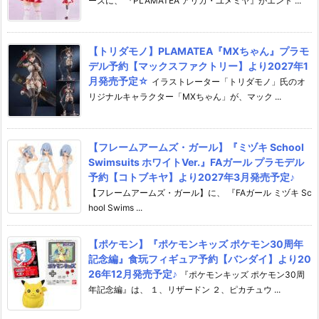
ーズに、 『PLAMATEA アリカ・ユメミヤ』がエント ...
【トリダモノ】PLAMATEA『MXちゃん』プラモ
デル予約【マックスファクトリー】より2027年1
月発売予定☆
イラストレーター「トリダモノ」氏のオ
リジナルキャラクター「MXちゃん」が、マック ...
【フレームアームズ・ガール】『ミヅキ School
Swimsuits ホワイトVer.』FAガール プラモデル
予約【コトブキヤ】より2027年3月発売予定♪
【フレームアームズ・ガール】に、 『FAガール ミヅキ Sc
hool Swims ...
【ポケモン】『ポケモンキッズ ポケモン30周年
記念編』食玩フィギュア予約【バンダイ】より20
26年12月発売予定♪
『ポケモンキッズ ポケモン30周
年記念編』は、 １、リザードン ２、ピカチュウ ...