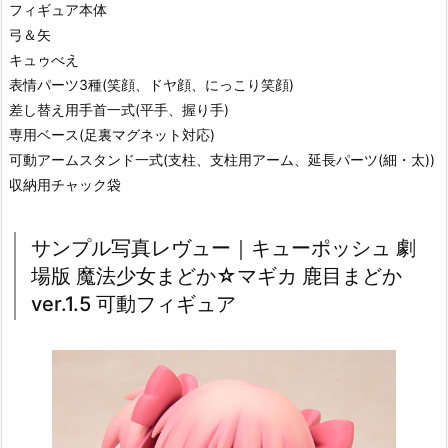
フィギュア本体
弓＆矢
キュゥべえ
表情パーツ3種(笑顔、ドヤ顔、にっこり笑顔)
差し替え用手首一式(平手、握り手)
専用ベース(足裏マグネット対応)
可動アームスタンド一式(支柱、支柱用アーム、延長パーツ(細・太))
収納用チャック袋
サンプル写真レヴュー｜キューポッシュ 劇
場版 魔法少女まどか☆マギカ 鹿目まどか
ver.1.5 可動フィギュア