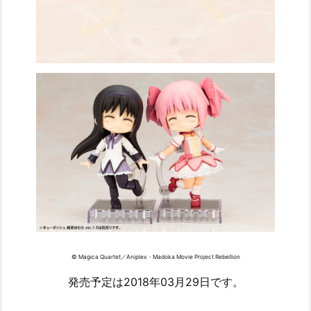
© Magica Quartet／Aniplex・Madoka Movie Project Rebellion
発売予定は2018年03月29日です。