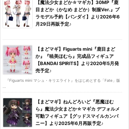
【魔法少女まどか☆マギカ】30MP『鹿
目まどか（かなめ まどか）制服Ver.』プ
ラモデル予約【バンダイ】より2026年6
月29日再販予定♪
【まどマギ】Figuarts mini『鹿目まど
か』『暁美ほむら』完成品フィギュア
【BANDAI SPIRITS】より2020年5月発
売予定♪
『Figuarts mini マシュ・キリエライト』をはじめとする「Fate」版
...
【まどマギ】ねんどろいど『悪魔ほむ
ら』魔法少女まどか☆マギカ デフォルメ
可動フィギュア【グッドスマイルカンパ
ニー】より2025年6月再販予定♪