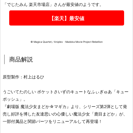
「でじたみん 楽天市場店」さんが最安値のようです。
【楽天】最安値
© Magica Quartet／Aniplex・Madoka Movie Project Rebellion
商品解説
原型製作：村上はるひ
うごいてたのしい ポケットさいずのキュートなふぃぎゅあ「キュー
ポッシュ」。
『劇場版 魔法少女まどか☆マギカ』より、シリーズ第2弾として発
売し好評を博した友達思いの心優しい魔法少女「鹿目まどか」が、
一部付属品と関節パーツをリニューアルして再登場！