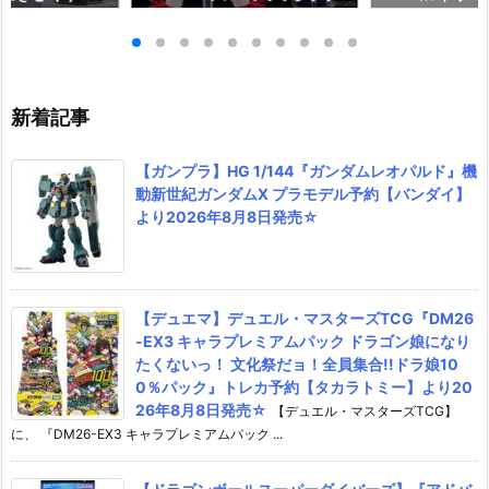
;GATE プラモデ
モデル予約【グッドスマイルカ
『ジルバティー
ドスマイルカンパ
ンパニー】より2027年4月発売
ラモデル予約【
26年12月発売予
予定☆
カンパニー】より
売予定♪
新着記事
【ガンプラ】HG 1/144『ガンダムレオパルド』機
動新世紀ガンダムX プラモデル予約【バンダイ】
より2026年8月8日発売☆
【デュエマ】デュエル・マスターズTCG『DM26
-EX3 キャラプレミアムパック ドラゴン娘になり
たくないっ！ 文化祭だョ！全員集合!!ドラ娘10
0％パック』トレカ予約【タカラトミー】より20
26年8月8日発売☆
【デュエル・マスターズTCG】
に、 『DM26-EX3 キャラプレミアムパック ...