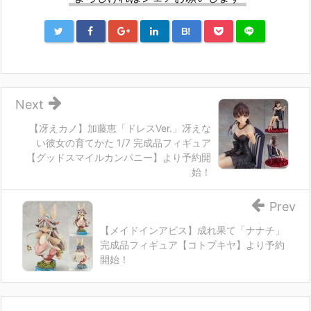
B!
Next
【冴えカノ】加藤恵「ドレスVer.」冴えな
い彼女の育てかた 1/7 完成品フィギュア
【グッドスマイルカンパニー】より予約開
始！
Prev
【メイドインアビス】成れ果て「ナナチ」
完成品フィギュア【コトブキヤ】より予約
開始！