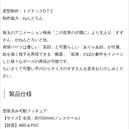
原型制作：トイテックD.T.C
制作協力：ねんどろん
珠玉のアニメーション映画『この世界の片隅に』より主人公「すず
さん」がねんどろいど化。
表情パーツは優しい「笑顔」と可愛らしい「ありゃあ顔」が付属。
絵を描く様子を再現できる「帳面」「鉛筆」のほか劇中をイメージ
した様々なポーズの再現が可能です。
ちいさくて可愛い手のひらサイズのすずさんを是非おたのしみくだ
さい。
製品仕様
塗装済み可動フィギュア
【サイズ】全高：約100mm(ノンスケール)
【材質】ABS＆PVC