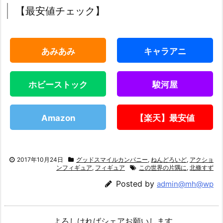
【最安値チェック】
あみあみ
キャラアニ
ホビーストック
駿河屋
Amazon
【楽天】最安値
2017年10月24日
グッドスマイルカンパニー
,
ねんどろいど
,
アクショ
ンフィギュア
,
フィギュア
この世界の片隅に
,
北條すず
Posted by
admin@mh@wp
よろしければシェアお願いします