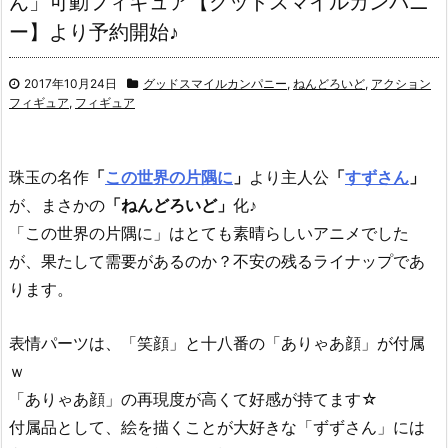
ん」可動フィギュア【グッドスマイルカンパニ
ー】より予約開始♪
2017年10月24日
グッドスマイルカンパニー
,
ねんどろいど
,
アクション
フィギュア
,
フィギュア
珠玉の名作
「
この世界の片隅に
」
より主人公
「
すずさん
」
が、まさかの
「ねんどろいど」
化♪
「この世界の片隅に」はとても素晴らしいアニメでした
が、果たして需要があるのか？不安の残るライナップであ
ります。
表情パーツは、「笑顔」と十八番の「ありゃあ顔」が付属
ｗ
「ありゃあ顔」の再現度が高くて好感が持てます☆
付属品として、絵を描くことが大好きな「ずずさん」には