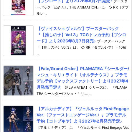
【ブシロード】より2026年8月7日発売♪
ブースタ
ーパック『ぬきたし THE ANIMATION』は、 ◇ RR（ダブ
ルレ ...
【ヴァイスシュヴァルツ】ブースターパック
『【推しの子】Vol.3』TCGトレカ予約【ブシロ
ード】より2026年8月7日発売♪
ブースターパック
『【推しの子】Vol.3』は、 ◇ RR（ダブルレア）：10種
...
【Fate/Grand Order】PLAMATEA『シールダー/
マシュ・キリエライト〔オルテナウス〕』プラモ
デル予約【マックスファクトリー】より2027年4
月発売予定☆
【PLAMATEA】シリーズに、 『PLAMA
TEA シールダー/マシュ・キリエ ...
【アルカナディア】『ヴェルルッタ First Engage
Ver.〈ファーストエンゲージVer.〉』プラモデル
予約【コトブキヤ】より2027年2月発売予定♪
【アルカナディア】に、 「ヴェルルッタ First Engage Ver.