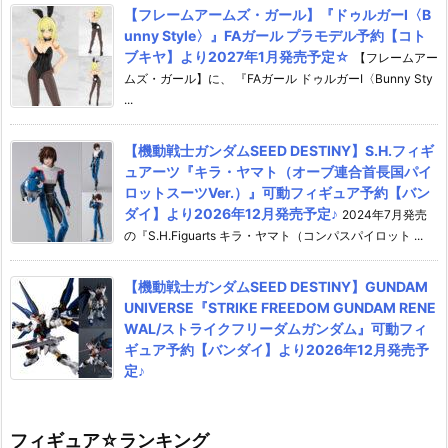
【フレームアームズ・ガール】『ドゥルガーI〈B
unny Style〉』FAガール プラモデル予約【コト
ブキヤ】より2027年1月発売予定☆
【フレームアー
ムズ・ガール】に、 『FAガール ドゥルガーI〈Bunny Sty
...
【機動戦士ガンダムSEED DESTINY】S.H.フィギ
ュアーツ『キラ・ヤマト（オーブ連合首長国パイ
ロットスーツVer.）』可動フィギュア予約【バン
ダイ】より2026年12月発売予定♪
2024年7月発売
の『S.H.Figuarts キラ・ヤマト（コンパスパイロット ...
【機動戦士ガンダムSEED DESTINY】GUNDAM
UNIVERSE『STRIKE FREEDOM GUNDAM RENE
WAL/ストライクフリーダムガンダム』可動フィ
ギュア予約【バンダイ】より2026年12月発売予
定♪
フィギュア☆ランキング