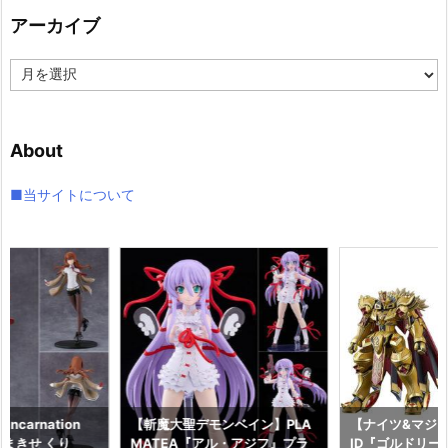
リ
アーカイブ
ー
ア
ー
カ
イ
About
ブ
■当サイトについて
ncarnation
【斬魔大聖デモンベイン】PLA
【ナイツ&マジッ
まきせ くり
MATEA『アル・アジフ』プラ
ID『ゴルドリー