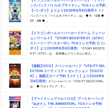
【ドラゴンボールスーパーダイバーズ】『アドバ
ンスパック バトルオブサイヤン』TCGトレカ予約
【バンダイ】よりより2026年8月8日発売☆
アド
バンスパック『バトルオブサイヤン』は、 ◆ R：12種 ◆
SR：8種 ◆ ...
【ドラゴンボールスーパーカードゲーム フュージ
ョンワールド】『STORY BOOSTER 01［ST01］
ストーリーブースター01』TCGトレカ予約【バン
ダイ】より2026年8月8日発売♪
『STORY BOOSTE
R 01［ST01』は、 全85種よりランダムに封入。 ...
【遊戯王OCG】スペシャルパック『UTILITY SEL
ECTION ユーティリティ セレクション【CG212
8】』遊戯王カード予約【コナミ】より2026年8
月8日発売♪
スペシャルパック『UTILITY SELECTION』
は、 ◆ ウルトラレア：3 ...
【ヴァイスシュヴァルツロゼ】ブースターパック
『ぬきたし THE ANIMATION』TCGトレカ予約