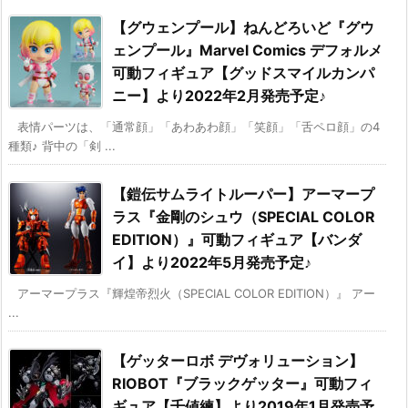
【グウェンプール】ねんどろいど『グウ
ェンプール』Marvel Comics デフォルメ
可動フィギュア【グッドスマイルカンパ
ニー】より2022年2月発売予定♪
表情パーツは、「通常顔」「あわあわ顔」「笑顔」「舌ペロ顔」の4
種類♪ 背中の「剣 ...
【鎧伝サムライトルーパー】アーマープ
ラス『金剛のシュウ（SPECIAL COLOR
EDITION）』可動フィギュア【バンダ
イ】より2022年5月発売予定♪
アーマープラス『輝煌帝烈火（SPECIAL COLOR EDITION）』 アー
...
【ゲッターロボ デヴォリューション】
RIOBOT『ブラックゲッター』可動フィ
ギュア【千値練】より2019年1月発売予