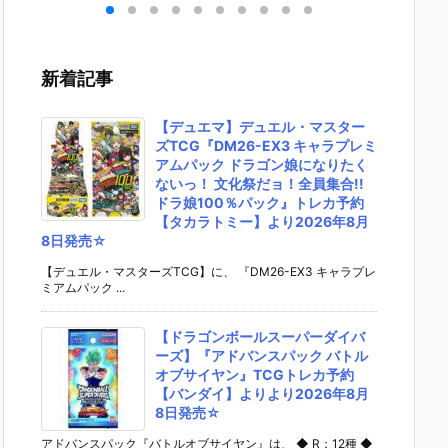
機動
ガ（レズン・
S.H.フィギュ
UNDAM UNI
ライク
ダム
シュナイダー
アーツ『キ
VERSE『ST
ム Ver.
モデ
専用機）』機
ラ・ヤマト
RIKE FREED
機動戦
バン
動戦士ガンダ
（オーブ連合
OM GUNDA
ダムSEE
新着記事
20
ム 逆襲のシャ
首長国パイロ
M RENEWA
ラモデ
0日
ア プラモデル
ットスーツVe
L/ストライク
【バン
予約【バンダ
r.）』可動フ
フリーダムガ
より20
【デュエマ】デュエル・マスター
イ】2026年7
ィギュア予約
ンダム』可動
月30日
ズTCG『DM26-EX3 キャラプレミ
月30日再販予
【バンダイ】
フィギュア予
定♪
アムパック ドラゴン娘になりたく
定♪
より2026年1
約【バンダ
ないっ！ 文化祭だョ！全員集合!!
2月発売予定♪
イ】より202
ドラ娘100％パック』トレカ予約
6年12月発売
【タカラトミー】より2026年8月
予定♪
8日発売☆
【デュエル・マスターズTCG】に、 『DM26-EX3 キャラプレ
ミアムパック ...
【ドラゴンボールスーパーダイバ
ーズ】『アドバンスパック バトル
オブサイヤン』TCGトレカ予約
【バンダイ】よりより2026年8月
8日発売☆
アドバンスパック『バトルオブサイヤン』は、 ◆ R：12種 ◆