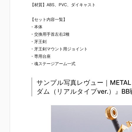
UNDAM UNI
ライクガンダ
動戦士ガンダ
ブルオース
【材質】ABS、PVC、ダイキャスト
VERSE『ST
ム Ver.RM』
ム 逆襲のシャ
イ』ガンダ
RIKE FREED
機動戦士ガン
ア プラモデル
ビルドダイ
OM GUNDA
ダムSEED プ
予約【バンダ
ーズ プラモ
【セット内容一覧】
M RENEWA
ラモデル予約
イ】より202
ル予約【バ
・本体
L/ストライク
【バンダイ】
6年7月30日
ダイ】より2
・交換用手首左右2種
フリーダムガ
より2026年7
再販予定♪
26年7月30
ンダム』可動
月30日再販予
再販予定♪
・牙王剣
フィギュア予
定♪
・牙王剣マウント用ジョイント
約【バンダ
・専用台座
イ】より202
6年12月発売
・魂ステージアーム一式
予定♪
サンプル写真レヴュー｜METAL 
ダム（リアルタイプver.）』B