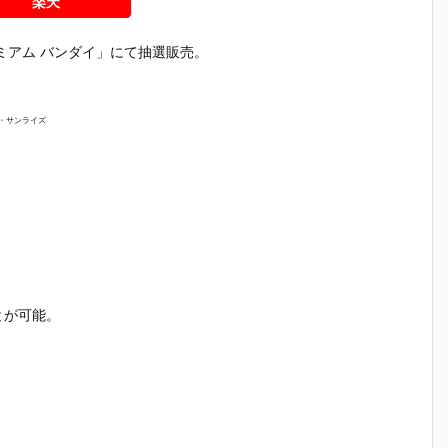
楽天
ミアム バンダイ」にて抽選販売。
通・サンライズ
とが可能。
】
【ガンプラ】
【ガンプラ】
【ガンプラ】
【ガンプ
HG 1/144
HG 1/144
HGFC 1/144
HGUC 1/1
ダ
『ガンダムレ
『ブラックナ
『マスターガ
『スター