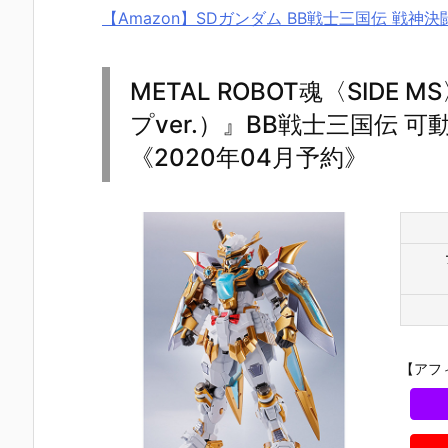
【Amazon】SDガンダム BB戦士三国伝 戦神決
METAL ROBOT魂〈SID
プver.）』BB戦士三国伝
《2020年04月予約》
【アフ