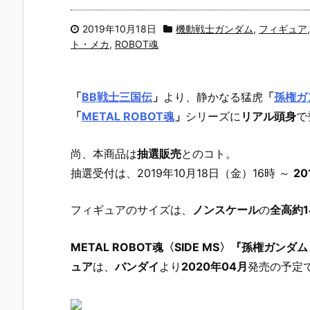
2019年10月18日
機動戦士ガンダム
,
フィギュア
ト・メカ
,
ROBOT魂
「
BB戦士三国伝
」
より、
静かなる猛虎
「
孫権ガ
「
METAL ROBOT魂
」
シリーズに
リアル頭身
で
尚、本商品は
抽選販売
とのコト。
抽選受付は、2019年10月18日（金）16時 ～
2
フィギュアのサイズは、
ノンスケール
の
全高約1
METAL ROBOT魂〈SIDE MS〉『孫権ガン
ュア
は、
バンダイ
より
2020年04月
発売の予定で