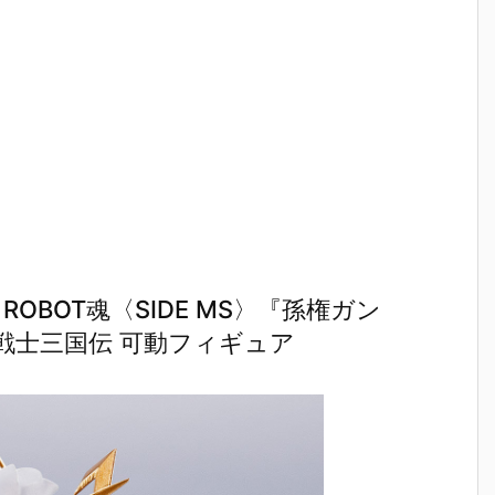
カ
ギルス』機動
イトスコード
ンダム＆風雲
ェガン』
ム
戦士ガンダム
カルラ』機動
再起』機動武
戦士ガン
バ
AGE プラモデ
戦士ガンダム
闘伝Gガンダ
UC プラ
デ
ル予約【バン
SEED FREED
ム プラモデル
ル予約【
ン
ダイ】より20
OM プラモデ
予約【バンダ
ダイ】より
0
26年7月30日
ル予約【バン
イ】より202
26年7月3
日
再販予定♪
ダイ】より20
6年7月30日
再販予定♪
26年7月30日
再販予定♪
再販予定♪
ROBOT魂〈SIDE MS〉『孫権ガン
B戦士三国伝 可動フィギュア