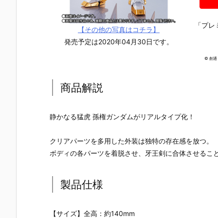
「プレ
【その他の写真はコチラ】
発売予定は2020年04月30日です。
© 創
商品解説
静かなる猛虎 孫権ガンダムがリアルタイプ化！
クリアパーツを多用した外装は独特の存在感を放つ。
ボディの各パーツを着脱させ、牙王剣に合体させるこ
製品仕様
【機動戦士ガ
【ガンプラ】
【ガンプラ】
【ガンプラ
ンダムSEED
MG 1/100
RG 1/144『ν
HGBD 1/144
DESTINY】G
『エールスト
ガンダム』機
『ガンダム
【サイズ】全高：約140mm