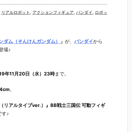
,
リアルロボット
,
アクションフィギュア
,
バンダイ
,
ロボッ
ンダム（そんけんガンダム）
」
が、
バンダイ
から
登場♪
019年11月20日（水）23時
まで。
4cm
。
ダム（リアルタイプver.）』BB戦士三国伝 可動フィギ
す♪