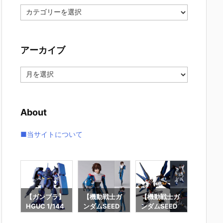
カ
テ
ゴ
リ
アーカイブ
ー
ア
ー
カ
イ
About
ブ
■当サイトについて
ラ】
【ガンプラ】
【機動戦士ガ
【機動戦士ガ
【ガン
44
HGUC 1/144
ンダムSEED
ンダムSEED
MG 1/1
クジ
『ギラ・ドー
DESTINY】
DESTINY】G
『エー