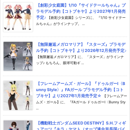
【創彩少女庭園】1/10『サイドテールちゃん』プ
ラモデル予約【コトブキヤ】より2027年1月発売
予定♪
【創彩少女庭園】シリーズに、 『1/10 サイドテー
ルちゃん』がラインナップ。 ...
【無限邂逅メガロマリア】『スターズ』プラモデ
ル予約【コトブキヤ】より2026年12月発売予定♪
【無限邂逅メガロマリア】に、 「スターズ」がラインナ
ップ♪ もちろん、眼球可動ギ ...
【フレームアームズ・ガール】『ドゥルガーI〈B
unny Style〉』FAガール プラモデル予約【コト
ブキヤ】より2027年1月発売予定☆
【フレームアー
ムズ・ガール】に、 『FAガール ドゥルガーI〈Bunny Sty
...
【機動戦士ガンダムSEED DESTINY】S.H.フィギ
ュアーツ『キラ・ヤマト（オーブ連合首長国パイ