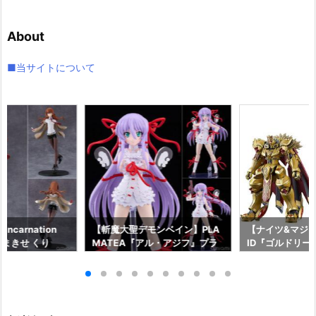
カ
イ
About
ブ
■当サイトについて
ncarnation
【斬魔大聖デモンベイン】PLA
【ナイツ&マジッ
まきせ くり
MATEA『アル・アジフ』プラ
ID『ゴルドリー
;GATE プラモデ
モデル予約【グッドスマイルカ
『ジルバティー
ドスマイルカンパ
ンパニー】より2027年4月発売
ラモデル予約【
26年12月発売予
予定☆
カンパニー】より
売予定♪