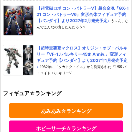
【超電磁ロボ コン・バトラーV】超合金魂『GX-1
21 コン・バトラーV6』変形合体フィギュア予約
【バンダイ】より2027年2月発売予定♪
う～ん、な
んでこんなの出したんだろう？
【超時空要塞マクロス】オリジン・オブ・バルキ
リー『VF-1J バルキリー45th Anniv.』変形フィ
ギュア予約【バンダイ】より2027年1月発売予定
♪
1982年に「タカトクトイス」から発売された『1/55 バ
トロイド バルキリーV ...
フィギュア☆ランキング
あみあみ☆ランキング
ホビーサーチ☆ランキング