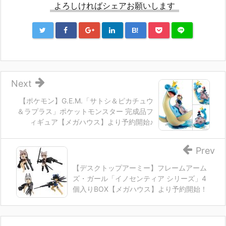
よろしければシェアお願いします
B!
Next
【ポケモン】G.E.M.「サトシ＆ピカチュウ
＆ラプラス」ポケットモンスター 完成品フ
ィギュア【メガハウス】より予約開始♪
Prev
【デスクトップアーミー】フレームアーム
ズ・ガール「イノセンティア シリーズ」4
個入りBOX【メガハウス】より予約開始！