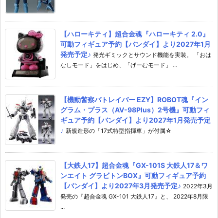
【ハローキティ】超合金魂『ハローキティ 2.0』
可動フィギュア予約【バンダイ】より2027年1月
発売予定♪
発光ギミックとサウンド機能を実装。 「おは
なしモード」をはじめ、「げーむモード」 ...
【機動警察パトレイバー EZY】ROBOT魂『イン
グラム・プラス（AV-98Plus）2号機』可動フィ
ギュア予約【バンダイ】より2027年1月発売予定
♪
新規造形の「17式特型指揮車」が付属☆
【大鉄人17】超合金魂『GX-101S 大鉄人17＆ワ
ンエイト グラビトンBOX』可動フィギュア予約
【バンダイ】より2027年3月発売予定♪
2022年3月
発売の『超合金魂 GX-101 大鉄人17』と、 2022年8月限
...