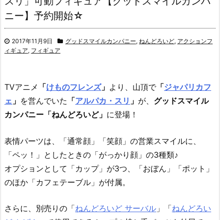
スリ」可動フィギュア【グッドスマイルカンパ
ニー】予約開始☆
2017年11月9日
グッドスマイルカンパニー
,
ねんどろいど
,
アクションフ
ィギュア
,
フィギュア
TVアニメ
「
けものフレンズ
」
より、山頂で
「
ジャパリカフ
ェ
」
を営んでいた
「
アルパカ・スリ
」
が、
グッドスマイル
カンパニー「ねんどろいど」
に登場！
表情パーツは、「通常顔」「笑顔」の営業スマイルに、
「ペッ！」としたときの「がっかり顔」の3種類♪
オプションとして「カップ」が3つ、「おぼん」「ポット」
のほか「カフェテーブル」が付属。
さらに、別売りの「
ねんどろいど サーバル
」「
ねんどろい