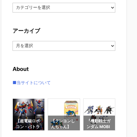
カ
テ
ゴ
リ
アーカイブ
ー
ア
ー
カ
イ
About
ブ
■当サイトについて
7】
【超電磁ロボ
【クレヨンし
『機動戦士ガ
【機動
G
コン・バトラ
んちゃん】
ンダム MOBI
ンダムS
大鉄
ーV】超合金
『もっちりこ
LE SUIT ENS
DESTI