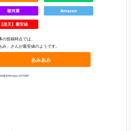
駿河屋
Amazon
【楽天】最安値
事の投稿時点では、
あみ」さんが最安値のようです。
あみあみ
AMES/Nitroplus (C)TOMY
【攻殻機動
【ハローキテ
【機動警察パ
【大鉄人1
隊】S.H.フィ
ィ】超合金魂
トレイバー E
超合金魂『
ギュアーツ
『ハローキテ
ZY】ROBOT
X-101S 