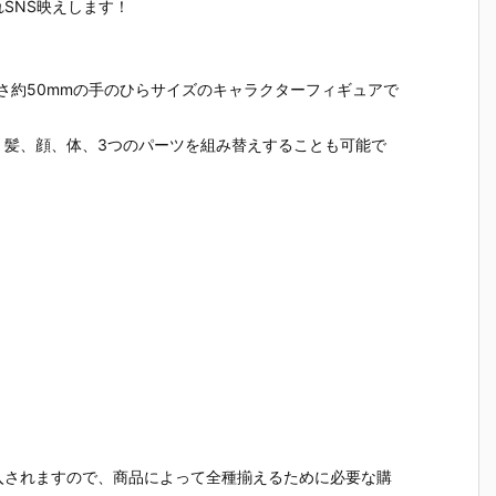
『草薙素子』
ィ 2.0』可動
魂『イングラ
人17＆ワ
SNS映えします！
THE GHOST
フィギュア予
ム・プラス
イト グラ
フ
IN THE SHEL
約【バンダ
（AV-98Plu
ンBOX』
約
L 可動フィギ
イ】より202
s）2号機』可
フィギュ
高さ約50mmの手のひらサイズのキャラクターフィギュアで
】
ュア予約【バ
7年1月発売予
動フィギュア
約【バン
1
ンダイ】より
定♪
予約【バンダ
イ】より2
2027年1月発
イ】より202
7年3月発
、髪、顔、体、3つのパーツを組み替えすることも可能で
売予定♪
7年1月発売予
定♪
定♪
入されますので、商品によって全種揃えるために必要な購