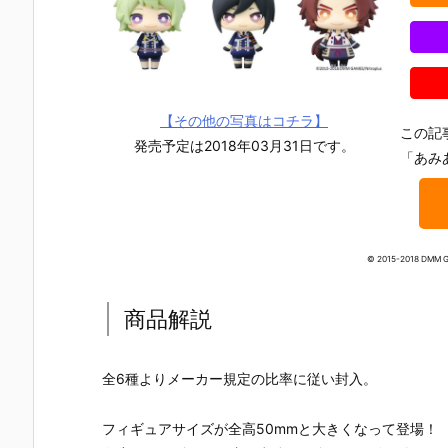
【その他の写真はコチラ】
この記
発売予定は2018年03月31日です。
「あみ
© 2015-2018 DMM G
商品解説
全6種よりメーカー規定の比率に従い封入。
『機動戦士ガ
【機動戦士ガ
【機動戦士ガ
【攻殻機動
ンダム MOBI
ンダムSEED
ンダムSEED
隊】ROBOT
フィギュアサイズが全高50mmと大きくなって登場！
LE SUIT ENS
DESTINY】
DESTINY】G
魂『フチコ