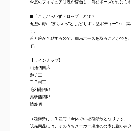
EMBLE 16』
S.H.フィギュ
UNDAM UNI
マ』THE GH
今度のフィギュアは腕が稼働し、簡易ポーズが付けられ
デフォルメ可
アーツ『キ
VERSE『ST
OST IN THE
動フィギュア
ラ・ヤマト
RIKE FREED
SHELL 可動
■「こえだらいずドロップ」とは？
予約【バンダ
（オーブ連合
OM GUNDA
ィギュア予
丸型の顔に“ぽちゃっ”とした“しずく型ボディー”の、
イ】より202
首長国パイロ
M RENEWA
【バンダイ
6年12月再販
ットスーツVe
L/ストライク
より2027年
す。
予定♪
r.）』可動フ
フリーダムガ
月発売予定♪
首と腕が可動するので、簡易ポーズを取ることができ
ィギュア予約
ンダム』可動
す。
【バンダイ】
フィギュア予
より2026年1
約【バンダ
2月発売予定♪
イ】より202
【ラインナップ】
6年12月発売
山姥切国広
予定♪
獅子王
千子村正
毛利藤四郎
薬研藤四郎
蜻蛉切
（種類数は、生産商品全体での総種類数となります。
販売商品には、そのうちメーカー規定の比率に従い封