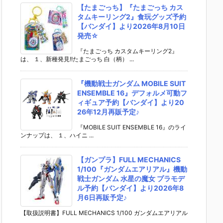
【たまごっち】『たまごっち カス
タムキーリング2』食玩グッズ予約
【バンダイ】より2026年8月10日
発売☆
『たまごっち カスタムキーリング2』
は、 １、新種発見!!たまごっち 白（柄） ...
『機動戦士ガンダム MOBILE SUIT
ENSEMBLE 16』デフォルメ可動フ
ィギュア予約【バンダイ】より20
26年12月再販予定♪
『MOBILE SUIT ENSEMBLE 16』のライ
ンナップは、 １、ハイニ ...
【ガンプラ】FULL MECHANICS
1/100『ガンダムエアリアル』機動
戦士ガンダム 水星の魔女 プラモデ
ル予約【バンダイ】より2026年8
月6日再販予定♪
【取扱説明書】FULL MECHANICS 1/100 ガンダムエアリアル