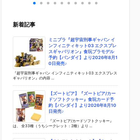
ンエ
魂『GX-121
ろりん♪クレ
EMBLE 16』
S.H.フ
ビト
コン・バトラ
ヨンしんちゃ
デフォルメ可
アーツ
可動
ーV6』変形
ん2』食玩フ
動フィギュア
ラ・ヤ
ア予
合体フィギュ
ィギュア予約
予約【バンダ
（オー
新着記事
ダ
ア予約【バン
【バンダイ】
イ】より202
首長国
02
ダイ】より20
より2026年8
6年12月再販
ットスー
売予
27年2月発売
月10日発売♪
予定♪
r.）』
ミニプラ『超宇宙刑事ギャバン イ
予定♪
ィギュ
ンフィニティキット03 エクスプレ
【バン
スギャバリオン』食玩プラモデル
より202
予約【バンダイ】より2026年8月1
2月発売
0日発売♪
『超宇宙刑事ギャバン インフィニティキット03 エクスプレス
ギャバリオン』の内容 ...
【ズートピア】『ズートピア/カー
ドソフトクッキー』食玩カード予
約【バンダイ】より2026年8月10
日発売♪
『ズートピア/カードソフトクッキー』
は、 全33種（うちシークレット：2種）より ...