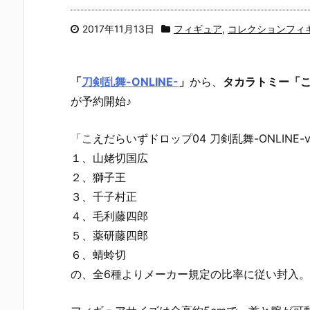
2017年11月13日
フィギュア
,
コレクションフィ
「
刀剣乱舞-ONLINE-
」
から、
タカラトミー「こえ
が予約開始♪
「こえだらいずドロップ04 刀剣乱舞-ONLINE-
１、山姥切国広
２、獅子王
３、千子村正
４、毛利藤四郎
５、薬研藤四郎
６、蜻蛉切
の、全6種よりメーカー規定の比率に従い封入。