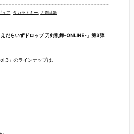
ギュア
,
タカラトミー
,
刀剣乱舞
だらいずドロップ 刀剣乱舞-ONLINE-」第3弾
vol.3」のラインナップは、