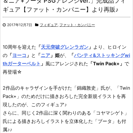
＆ニア+ブータ PSGアレンジver.」完成品フィ
ギュア【ファット・カンパニー】より再販♪
2017年12月7日
フィギュア
,
ファット・カンパニー
10周年を迎えた
「
天元突破グレンラガン
」
より、ヒロイン
の
「
ヨーコ
」
と
「
ニア
」姫
が、
「
パンティ&ストッキングwi
thガーターベルト
」
風にアレンジされた
「Twin Pack+」
で
再登場☆
2作品のキャラザインを手がけた「錦織敦史」氏が、「Twin
Pack+」のためだけに描きおろした完全新規イラストを再
現したのが、このフィギュア♪
さらに、同じく2作品に深く関わりのある「コヤマシゲト」
氏による描きおろしイラストを立体化した「ブータ」も付
属♪♪