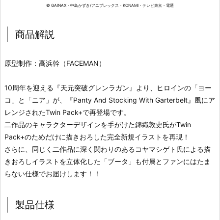
© GAINAX・中島かずき/アニプレックス・KONAMI・テレビ東京・電通
商品解説
原型制作：高浜幹（FACEMAN）
10周年を迎える『天元突破グレンラガン』より、ヒロインの「ヨー
コ」と「ニア」が、『Panty And Stocking With Garterbelt』風にア
レンジされたTwin Pack+で再登場です。
二作品のキャラクターデザインを手がけた錦織敦史氏がTwin
Pack+のためだけに描きおろした完全新規イラストを再現！
さらに、同じく二作品に深く関わりのあるコヤマシゲト氏による描
きおろしイラストを立体化した「ブータ」も付属とファンにはたま
らない仕様でお届けします！！
製品仕様