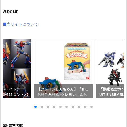
カ
イ
About
ブ
■当サイトについて
コン・バトラー
【クレヨンしんちゃん】『もっ
『機動戦士ガンダム
X-121 コン・バ
ちりころりん♪クレヨンしんち
UIT ENSEMBL
形合体フィギュ
ゃん2』食玩フィギュア予約
メ可動フィギュ
イ】より2027
【バンダイ】より2026年8月1
イ】より2026年
♪
0日発売♪
新着記事