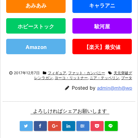
あみあみ
キャラアニ
ホビーストック
駿河屋
Amazon
【楽天】最安値
2017年12月7日
フィギュア
,
ファット・カンパニー
天元突破グ
レンラガン
,
ヨーコ・リットナー
,
ニア・テッペリン
,
ブータ
Posted by
admin@mh@wp
よろしければシェアお願いします
B!