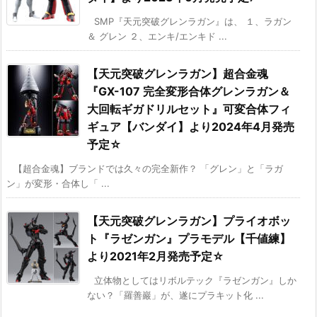
SMP『天元突破グレンラガン』は、 １、ラガン
＆ グレン ２、エンキ/エンキド ...
【天元突破グレンラガン】超合金魂
『GX-107 完全変形合体グレンラガン＆
大回転ギガドリルセット』可変合体フィ
ギュア【バンダイ】より2024年4月発売
予定☆
【超合金魂】ブランドでは久々の完全新作？ 「グレン」と「ラガ
ン」が変形・合体し「 ...
【天元突破グレンラガン】プライオボッ
ト『ラゼンガン』プラモデル【千値練】
より2021年2月発売予定☆
立体物としてはリボルテック『ラゼンガン』しか
ない？「羅善巖」が、遂にプラキット化 ...