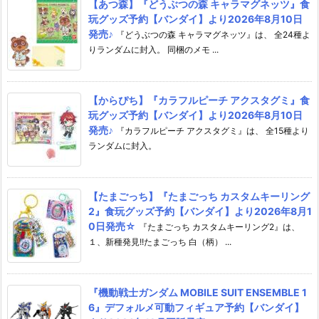
【あつ森】『どうぶつの森 キャラマグネッツ』食
玩グッズ予約【バンダイ】より2026年8月10日
発売♪
『どうぶつの森 キャラマグネッツ』は、 全24種よ
りランダムに封入。 同梱のメモ ...
【からぴち】『カラフルピーチ アクスタグミ』食
玩グッズ予約【バンダイ】より2026年8月10日
発売♪
『カラフルピーチ アクスタグミ』は、 全15種より
ランダムに封入。
【たまごっち】『たまごっち カスタムキーリング
2』食玩グッズ予約【バンダイ】より2026年8月1
0日発売☆
『たまごっち カスタムキーリング2』は、
１、新種発見!!たまごっち 白（柄） ...
『機動戦士ガンダム MOBILE SUIT ENSEMBLE 1
6』デフォルメ可動フィギュア予約【バンダイ】