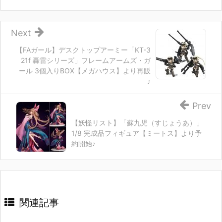
Next
【FAガール】デスクトップアーミー「KT-3
21f 轟雷シリーズ」フレームアームズ・ガ
ール 3個入りBOX【メガハウス】より再販
♪
Prev
【妖怪リスト】「蘇九児（すじょうあ）」
1/8 完成品フィギュア【ミートス】より予
約開始♪
関連記事