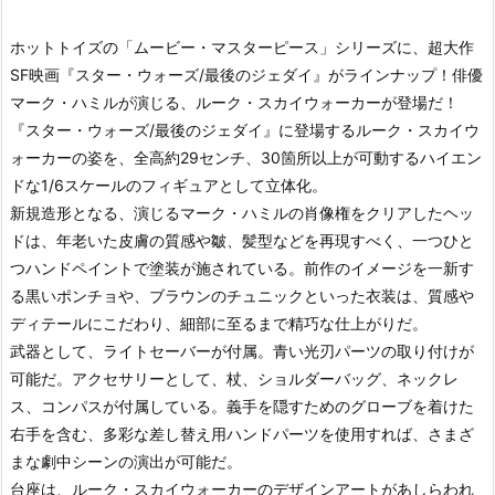
ホットトイズの「ムービー・マスターピース」シリーズに、超大作
SF映画『スター・ウォーズ/最後のジェダイ』がラインナップ！俳優
マーク・ハミルが演じる、ルーク・スカイウォーカーが登場だ！
『スター・ウォーズ/最後のジェダイ』に登場するルーク・スカイウ
ォーカーの姿を、全高約29センチ、30箇所以上が可動するハイエン
ドな1/6スケールのフィギュアとして立体化。
新規造形となる、演じるマーク・ハミルの肖像権をクリアしたヘッ
ドは、年老いた皮膚の質感や皺、髪型などを再現すべく、一つひと
つハンドペイントで塗装が施されている。前作のイメージを一新す
る黒いポンチョや、ブラウンのチュニックといった衣装は、質感や
ディテールにこだわり、細部に至るまで精巧な仕上がりだ。
武器として、ライトセーバーが付属。青い光刃パーツの取り付けが
可能だ。アクセサリーとして、杖、ショルダーバッグ、ネックレ
ス、コンパスが付属している。義手を隠すためのグローブを着けた
右手を含む、多彩な差し替え用ハンドパーツを使用すれば、さまざ
まな劇中シーンの演出が可能だ。
台座は、ルーク・スカイウォーカーのデザインアートがあしらわれ