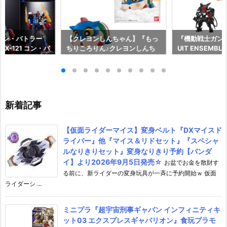
コン・バトラー
【クレヨンしんちゃん】『もっ
『機動戦士ガンダム
X-121 コン・バ
ちりころりん♪クレヨンしんち
UIT ENSEMBL
形合体フィギュ
ゃん2』食玩フィギュア予約
メ可動フィギュ
イ】より2027
【バンダイ】より2026年8月1
イ】より2026年
♪
0日発売♪
新着記事
【仮面ライダーマイス】変身ベルト『DXマイスド
ライバー』他『マイス＆リドセット』『スペシャ
ルなりきりセット』変身なりきり予約【バンダ
イ】より2026年9月5日発売☆
お盆でお金を散財す
る前に、新ライダーの変身玩具が一斉に予約開始ｗ 仮面
ライダーシ ...
ミニプラ『超宇宙刑事ギャバン インフィニティキ
ット03 エクスプレスギャバリオン』食玩プラモ