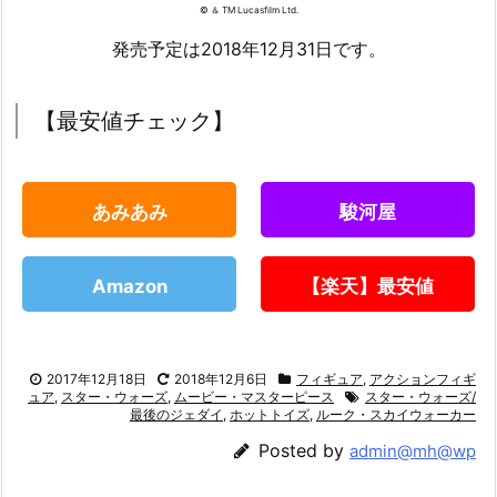
© ＆ TM Lucasfilm Ltd.
発売予定は2018年12月31日です。
【最安値チェック】
あみあみ
駿河屋
Amazon
【楽天】最安値
2017年12月18日
2018年12月6日
フィギュア
,
アクションフィギ
ュア
,
スター・ウォーズ
,
ムービー・マスターピース
スター・ウォーズ/
最後のジェダイ
,
ホットトイズ
,
ルーク・スカイウォーカー
Posted by
admin@mh@wp