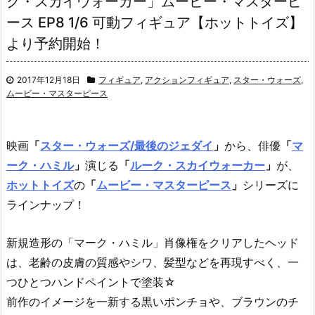
ク・スカイウォーカー」ムービー・マスターピ
ース EP8 1/6 可動フィギュア【ホットトイズ】
より予約開始！
2017年12月18日
フィギュア
,
アクションフィギュア
,
スター・ウォーズ
,
ムービー・マスターピース
映画
「
スター・ウォーズ/最後のジェダイ
」
から、俳優
「
マ
ーク・ハミル
」
演じる
「
ルーク・スカイウォーカー
」
が、
ホットトイズ
の
「
ムービー・マスターピース
」
シリーズに
ラインナップ！
新規造形の「マーク・ハミル」肖像権をクリアしたヘッド
は、老齢の皮膚の質感やシワ、髪型などを再現すべく、一
つひとつハンドペイントで塗装☆
前作のイメージを一新する黒いポンチョや、ブラウンのチ