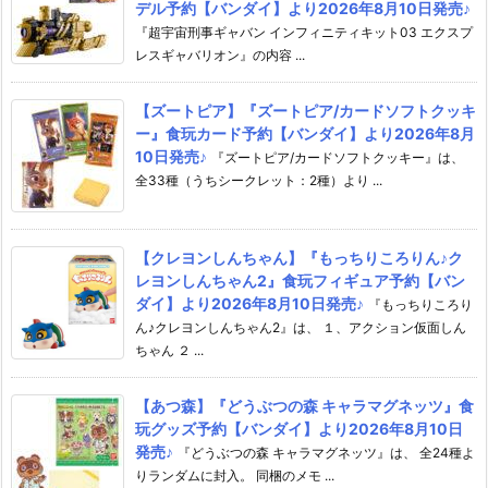
デル予約【バンダイ】より2026年8月10日発売♪
『超宇宙刑事ギャバン インフィニティキット03 エクスプ
レスギャバリオン』の内容 ...
【ズートピア】『ズートピア/カードソフトクッキ
ー』食玩カード予約【バンダイ】より2026年8月
10日発売♪
『ズートピア/カードソフトクッキー』は、
全33種（うちシークレット：2種）より ...
【クレヨンしんちゃん】『もっちりころりん♪ク
レヨンしんちゃん2』食玩フィギュア予約【バン
ダイ】より2026年8月10日発売♪
『もっちりころり
ん♪クレヨンしんちゃん2』は、 １、アクション仮面しん
ちゃん ２ ...
【あつ森】『どうぶつの森 キャラマグネッツ』食
玩グッズ予約【バンダイ】より2026年8月10日
発売♪
『どうぶつの森 キャラマグネッツ』は、 全24種よ
りランダムに封入。 同梱のメモ ...