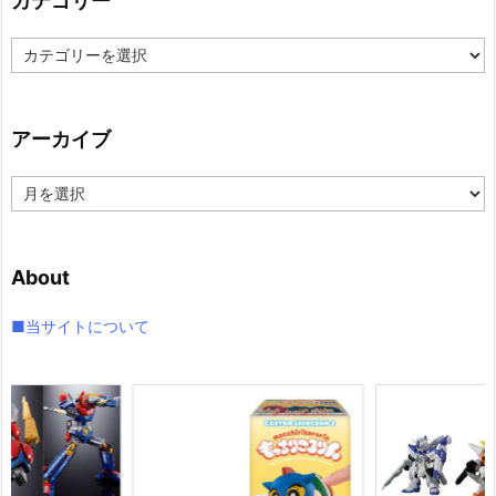
カテゴリー
カ
テ
ゴ
リ
アーカイブ
ー
ア
ー
カ
イ
About
ブ
■当サイトについて