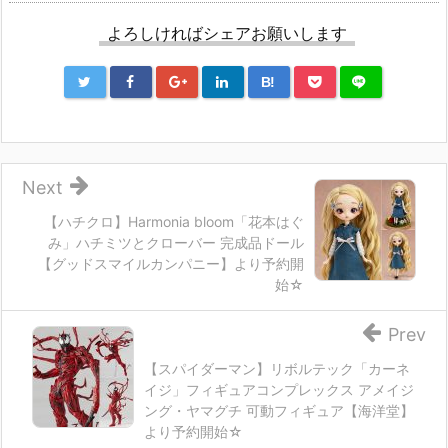
よろしければシェアお願いします
B!
Next
【ハチクロ】Harmonia bloom「花本はぐ
み」ハチミツとクローバー 完成品ドール
【グッドスマイルカンパニー】より予約開
始☆
Prev
【スパイダーマン】リボルテック「カーネ
イジ」フィギュアコンプレックス アメイジ
ング・ヤマグチ 可動フィギュア【海洋堂】
より予約開始☆