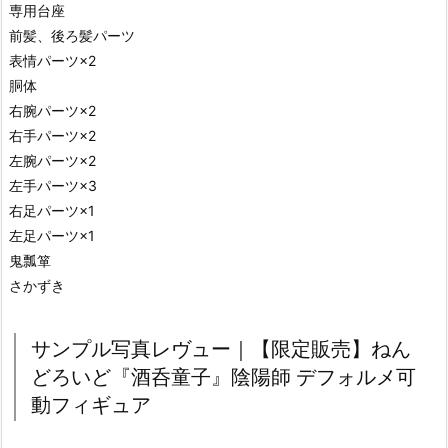
専用台座
前髪、後ろ髪パーツ
表情パーツ×2
胴体
右腕パーツ×2
右手パーツ×2
左腕パーツ×2
左手パーツ×3
右足パーツ×1
左足パーツ×1
鬼瓢箪
さかずき
サンプル写真レヴュー｜【限定販売】ねん
どろいど『酒呑童子』陰陽師 デフォルメ可
動フィギュア