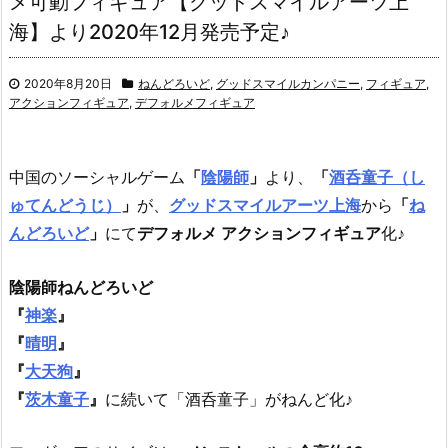
メ可動フィギュア【グッドスマイルアーツ上
海】より2020年12月発売予定♪
2020年8月20日
ねんどろいど
,
グッドスマイルカンパニー
,
フィギュア
,
アクションフィギュア
,
デフォルメフィギュア
中国のソーシャルゲーム
「
陰陽師
」
より、
「
酒呑童子（し
ゅてんどうじ）
」
が、
グッドスマイルアーツ上海
から
「
ね
んどろいど
」
にて
デフォルメ アクションフィギュア
化♪
陰陽師ねんどろいど
『
神楽
』
『
晴明
』
『
大天狗
』
『
茨木童子
』
に続いて「酒呑童子」がねんど化♪