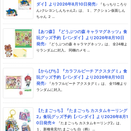
ダイ】より2026年8月10日発売♪
『もっちりころり
ん♪クレヨンしんちゃん2』は、 １、アクション仮面しん
ちゃん ２ ...
【あつ森】『どうぶつの森 キャラマグネッツ』食
玩グッズ予約【バンダイ】より2026年8月10日
発売♪
『どうぶつの森 キャラマグネッツ』は、 全24種よ
りランダムに封入。 同梱のメモ ...
【からぴち】『カラフルピーチ アクスタグミ』食
玩グッズ予約【バンダイ】より2026年8月10日
発売♪
『カラフルピーチ アクスタグミ』は、 全15種より
ランダムに封入。
【たまごっち】『たまごっち カスタムキーリング
2』食玩グッズ予約【バンダイ】より2026年8月1
0日発売☆
『たまごっち カスタムキーリング2』は、
１、新種発見!!たまごっち 白（柄） ...