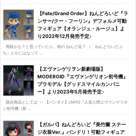
【Fate/Grand Order】ねんどろいど『ラ
ンサー/クー・フーリン』デフォルメ可動
フィギュア【オランジュ・ルージュ】よ
り2022年12月発売予定♪
再販かな？と思っていたら、初の ねんど化？ （「ねんどろいどぷ
ち」とかにはなって ...
【ヱヴァンゲリヲン新劇場版】
MODEROID『エヴァンゲリオン初号機』
プラモデル【グッドスマイルカンパニ
ー】より2023年5月発売予定♪
競合商品としては･･･ 【バンダイ】LMHG『人造人間エヴァンゲリオ
ン初号機（新 ...
【ガルパ】ねんどろいど『美竹蘭 ステー
ジ衣装Ver.』バンドリ！可動フィギュア