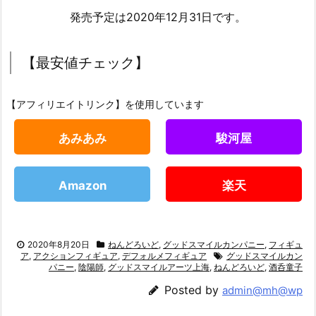
発売予定は2020年12月31日です。
【最安値チェック】
【アフィリエイトリンク】を使用しています
あみあみ
駿河屋
Amazon
楽天
2020年8月20日
ねんどろいど
,
グッドスマイルカンパニー
,
フィギュ
ア
,
アクションフィギュア
,
デフォルメフィギュア
グッドスマイルカン
パニー
,
陰陽師
,
グッドスマイルアーツ上海
,
ねんどろいど
,
酒呑童子
Posted by
admin@mh@wp