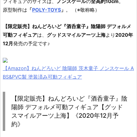
フィギュアのサイズは、
ノンスケール
の
全高約10cm
。
原型制作は
「
POLY-TOYS
」
。 （※敬称略）
【限定販売】ねんどろいど『酒呑童子』陰陽師 デフォルメ
可動フィギュア
は、
グッドスマイルアーツ上海
より
2020年
12月
発売の予定です♪
【Amazon】ねんどろいど 陰陽師 茨木童子 ノンスケール A
BS&PVC製 塗装済み可動フィギュア
【限定販売】ねんどろいど『酒呑童子』陰
陽師 デフォルメ可動フィギュア【グッド
スマイルアーツ上海】《2020年12月予
約》