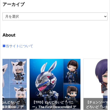
アーカイブ
ー
ア
ー
カ
イ
About
ブ
■当サイトについて
】ねんどろいど
【TFD】ねんどろいど『バニ
【チェンソーマ
服衣装Ver.』デ
ー』The First Descendant デ
どろいど『レゼ 私