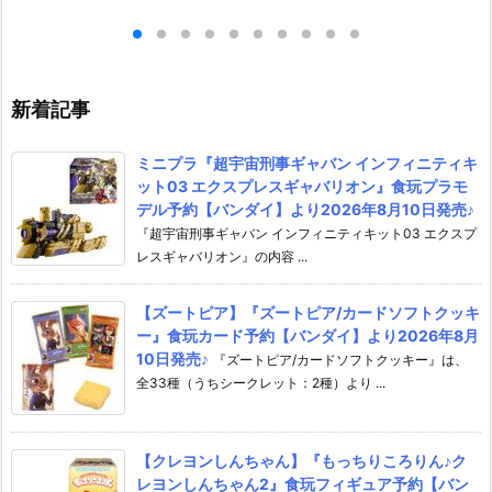
フィギュア予約
フォルメ可動フィギュア予約
っく』デフォル
イルカンパニー】
【マックスファクトリー】より
ア予約【グッド
2月発売予定☆
2027年1月発売予定♪
ニー】より202
♪
新着記事
ミニプラ『超宇宙刑事ギャバン インフィニティキ
ット03 エクスプレスギャバリオン』食玩プラモ
デル予約【バンダイ】より2026年8月10日発売♪
『超宇宙刑事ギャバン インフィニティキット03 エクスプ
レスギャバリオン』の内容 ...
【ズートピア】『ズートピア/カードソフトクッキ
ー』食玩カード予約【バンダイ】より2026年8月
10日発売♪
『ズートピア/カードソフトクッキー』は、
全33種（うちシークレット：2種）より ...
【クレヨンしんちゃん】『もっちりころりん♪ク
レヨンしんちゃん2』食玩フィギュア予約【バン