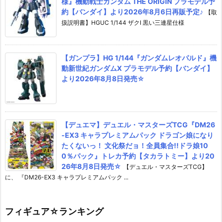
様』機動戦士ガンダム THE ORIGIN プラモデル予
約【バンダイ】より2026年8月6日再販予定♪
【取
扱説明書】HGUC 1/144 ザクI 黒い三連星仕様
【ガンプラ】HG 1/144『ガンダムレオパルド』機
動新世紀ガンダムX プラモデル予約【バンダイ】
より2026年8月8日発売☆
【デュエマ】デュエル・マスターズTCG『DM26
-EX3 キャラプレミアムパック ドラゴン娘になり
たくないっ！ 文化祭だョ！全員集合!!ドラ娘10
0％パック』トレカ予約【タカラトミー】より20
26年8月8日発売☆
【デュエル・マスターズTCG】
に、 『DM26-EX3 キャラプレミアムパック ...
フィギュア☆ランキング