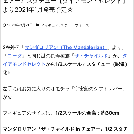
ェアー』スタチュー【ダイアモンドセレクト】
より2021年1月発売予定☆
2020年8月21日
フィギュア
,
スター・ウォーズ
SW外伝
「
マンダロリアン（The Mandalorian）
」
より、
「
ヨーダ
」と同じ謎の長寿種族
「
ザ・チャイルド
」
が、
ダ
イアモンドセレクト
から
1/2スケール
で
スタチュー（彫像）
化♪
左手にはお気に入りのオモチャ「宇宙船のシフトレバー」
がｗ
フィギュアのサイズは、
1/2スケール
の
全高：約30cm
。
マンダロリアン『ザ・チャイルド in チェアー』1/2 スタチ