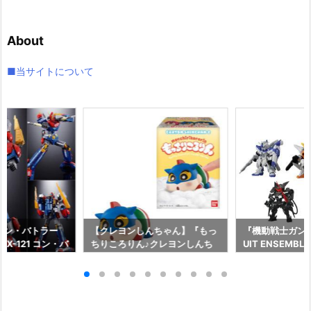
カ
イ
About
ブ
■当サイトについて
コン・バトラー
【クレヨンしんちゃん】『もっ
『機動戦士ガンダム
X-121 コン・バ
ちりころりん♪クレヨンしんち
UIT ENSEMBL
形合体フィギュ
ゃん2』食玩フィギュア予約
メ可動フィギュ
イ】より2027
【バンダイ】より2026年8月1
イ】より2026年
♪
0日発売♪