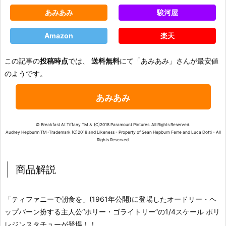
あみあみ
駿河屋
Amazon
楽天
この記事の
投稿時点
では、
送料無料
にて「あみあみ」さんが最安値
のようです。
あみあみ
© Breakfast At Tiffany TM ＆ (C)2018 Paramount Pictures. All Rights Reserved.
Audrey Hepburm TM -Trademark (C)2018 and Likeness - Property of Sean Hepburn Ferre and Luca Dotti - All
Rights Reserved.
商品解説
「ティファニーで朝食を」(1961年公開)に登場したオードリー・ヘ
ップバーン扮する主人公“ホリー・ゴライトリー”の1/4スケール ポリ
レジンスタチューが登場！！