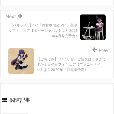
Next
【ペルソナ5】1/7『奥村春 怪盗Ver.』美少
女フィギュア【ホビージャパン】より2021
年4月発売予定♪
Prev
【ごちうさ】1/7『リゼ』ご注文はうさぎで
すか？美少女フィギュア【ファニーナイ
ツ】より2020年11月再販予定♪
関連記事