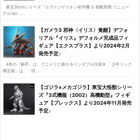
東宝30cmシリーズ『エヴァンゲリオン初号機 G 覚醒形態 リニュー
アルVer. ...
【ガメラ3 邪神〈イリス〉覚醒】デフォ
リアル『イリス』デフォルメ完成品フィ
ギュア【エクスプラス】より2024年2月
発売予定♪
4本の「触手」は、グニャリと曲がるベンダブル仕様☆ 「少年リック
限定版」は、「頭 ...
【ゴジラ×メカゴジラ】東宝大怪獣シリー
ズ『3式機龍（2002）高機動型』フィギ
ュア【プレックス】より2024年11月発売
予定♪