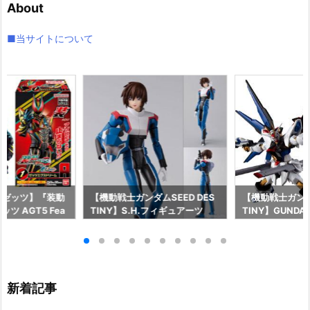
About
ブ
■当サイトについて
ーゼッツ】『装動
【機動戦士ガンダムSEED DES
【機動戦士ガンダム
ツ AGT5 Fea
TINY】S.H.フィギュアーツ
TINY】GUNDAM
ライダーガッチャー
『キラ・ヤマト（オーブ連合首
『STRIKE FRE
ギュア予約【バン
長国パイロットスーツVer.）』
M RENEWAL
26年8月3日発売
可動フィギュア予約【バンダ
ーダムガンダム
イ】より2026年12月発売予定♪
ア予約【バンダイ
年12月発売予定
新着記事