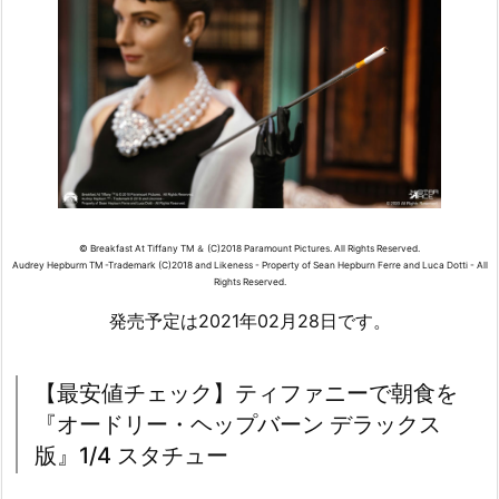
© Breakfast At Tiffany TM ＆ (C)2018 Paramount Pictures. All Rights Reserved.
Audrey Hepburm TM -Trademark (C)2018 and Likeness - Property of Sean Hepburn Ferre and Luca Dotti - All
Rights Reserved.
発売予定は2021年02月28日です。
【最安値チェック】ティファニーで朝食を
『オードリー・ヘップバーン デラックス
版』1/4 スタチュー